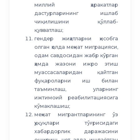
миллий ҳаракатлар
дастурларининг ишлаб
чиқилишини қўллаб-
қувватлаш;
гендер жиҳатларни ҳисобга
олган ҳолда меҳнат миграцияси,
одам савдосидан жабр кўрган
ҳамда жазони ижро этиш
муассасаларидан қайтган
фуқароларни иш билан
таъминлаш, уларнинг
ижтимоий реабилитациясига
кўмаклашиш;
меҳнат мигрантларининг ўз
ҳуқуқлари тўғрисидаги
хабардорлик даражасини
ошириш, чет элда ишлаётган