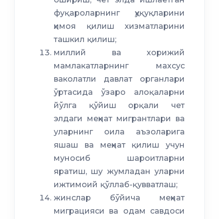
фуқароларнинг ҳуқуқларини
ҳимоя қилиш хизматларини
ташкил қилиш;
миллий ва хорижий
мамлакатларнинг махсус
ваколатли давлат органлари
ўртасида ўзаро алоқаларни
йўлга қўйиш орқали чет
элдаги меҳнат мигрантлари ва
уларнинг оила аъзоларига
яшаш ва меҳнат қилиш учун
муносиб шароитларни
яратиш, шу жумладан уларни
ижтимоий қўллаб-қувватлаш;
жинслар бўйича меҳнат
миграцияси ва одам савдоси