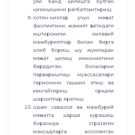
ўзи банд қилишга бўлган
қизиқишини рағбатлантириш;
хотин-қизлар учун меҳнат
фаолиятини, жамият ҳаётидаги
иштирокини оилавий
мажбуриятлар билан бирга
олиб бориш, шу жумладан
меҳнат қилиш имкониятини
берадиган, болаларни
парваришлаш муассасалари
тармоғини ташкил этиш ва
кенгайтириш орқали
шароитлар яратиш;
одам савдоси ва мажбурий
меҳнатга қарши курашиш
борасида стратегик
мақсадларга асосланган