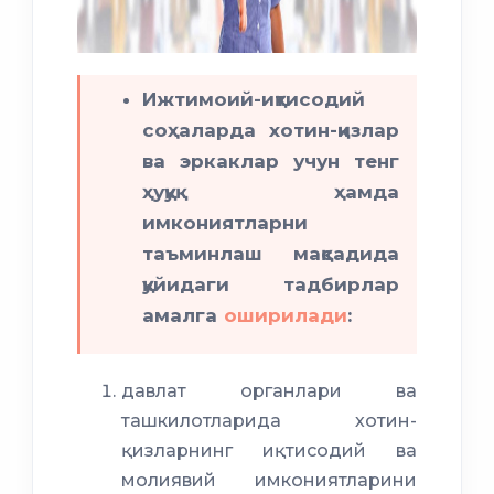
Ижтимоий-иқтисодий
соҳаларда хотин-қизлар
ва эркаклар учун тенг
ҳуқуқ ҳамда
имкониятларни
таъминлаш мақсадида
қуйидаги тадбирлар
амалга
оширилади
:
давлат органлари ва
ташкилотларида хотин-
қизларнинг иқтисодий ва
молиявий имкониятларини