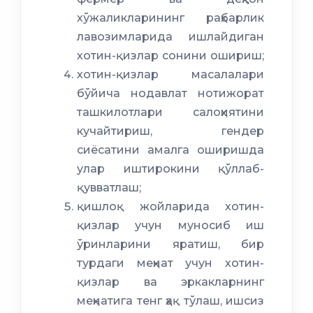
хўжаликларининг раҳбарлик
лавозимларида ишлайдиган
хотин-қизлар сонини ошириш;
хотин-қизлар масалалари
бўйича нодавлат нотижорат
ташкилотлари салоҳиятини
кучайтириш, гендер
сиёсатини амалга оширишда
улар иштирокини қўллаб-
қувватлаш;
қишлоқ жойларида хотин-
қизлар учун муносиб иш
ўринларини яратиш, бир
турдаги меҳнат учун хотин-
қизлар ва эркакларнинг
меҳнатига тенг ҳақ тўлаш, ишсиз