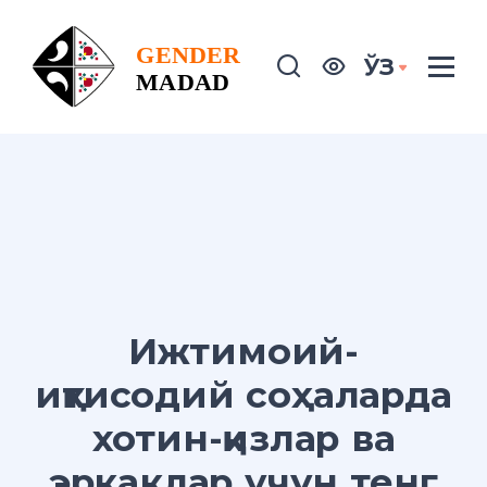
ЎЗ
Ижтимоий-
иқтисодий соҳаларда
хотин-қизлар ва
эркаклар учун тенг