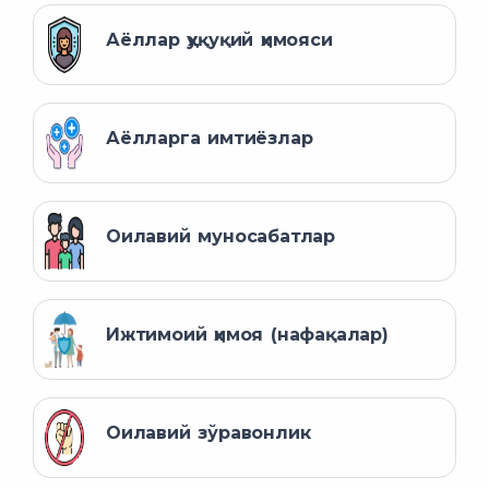
Аёллар ҳуқуқий ҳимояси
Аёлларга имтиёзлар
Оилавий муносабатлар
Ижтимоий ҳимоя (нафақалар)
Оилавий зўравонлик