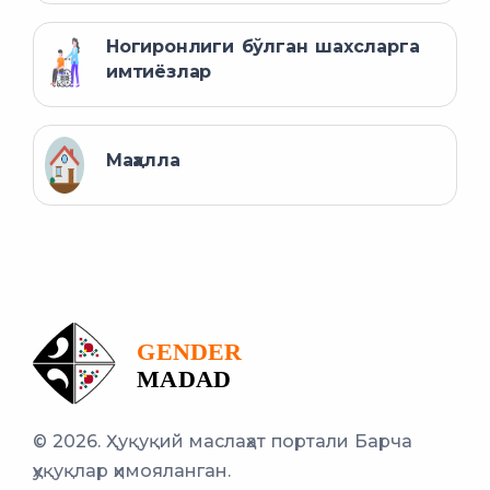
Ногиронлиги бўлган шахсларга
имтиёзлар
Маҳалла
© 2026. Ҳуқуқий маслаҳат портали
Барча
ҳуқуқлар ҳимояланган.