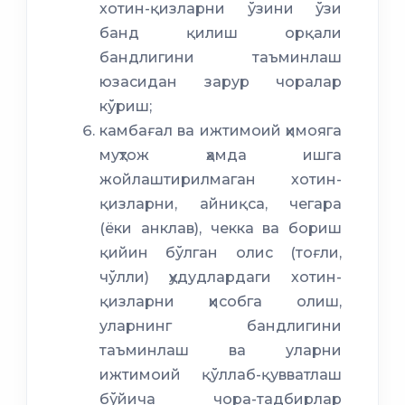
хотин-қизларни ўзини ўзи
банд қилиш орқали
бандлигини таъминлаш
юзасидан зарур чоралар
кўриш;
камбағал ва ижтимоий ҳимояга
муҳтож ҳамда ишга
жойлаштирилмаган хотин-
қизларни, айниқса, чегара
(ёки анклав), чекка ва бориш
қийин бўлган олис (тоғли,
чўлли) ҳудудлардаги хотин-
қизларни ҳисобга олиш,
уларнинг бандлигини
таъминлаш ва уларни
ижтимоий қўллаб-қувватлаш
бўйича чора-тадбирлар