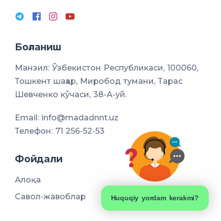
Боғланиш
Манзил: Ўзбекистон Республикаси, 100060,
Тошкент шаҳар, Миробод тумани, Тарас
Шевченко кўчаси, 38-А-уй.
Email:
info@madadnnt.uz
Телефон:
71 256-52-53
Фойдали
Алоқа
Савол-жавоблар
Huquqiy yordam kerakmi?