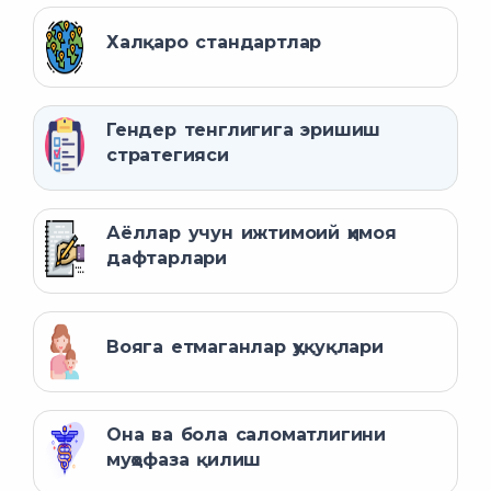
Халқаро стандартлар
Гендер тенглигига эришиш
стратегияси
Аёллар учун ижтимоий ҳимоя
дафтарлари
Вояга етмаганлар ҳуқуқлари
Она ва бола саломатлигини
муҳофаза қилиш