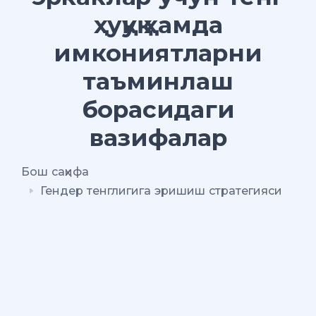
ҳуқуқ ҳамда
имкониятларни
таъминлаш
борасидаги
вазифалар
Бош саҳифа
Гендер тенглигига эришиш стратегияси