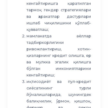
кенгайтиришга қаратилган
тармоқ гендер стратегиялари
ва ҳаракатлар дастурлари
ишлаб чиқилишини қўллаб-
қувватлаш;
мамлакатда аёллар
тадбиркорлигини
ривожлантириш, хотин-
қизларнинг кредит олишга, ер
ва мулкка эгалик қилишга
бўлган имкониятларини
кенгайтириш;
иқтисодиёт ва пул-кредит
сиёсатининг турли
йўналишларида, шунингдек
балиқчилик, ўрмон, қишлоқ,
фермер ва деҳқон