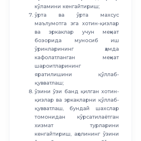
кўламини кенгайтириш;
ўрта ва ўрта махсус
маълумотга эга хотин-қизлар
ва эркаклар учун меҳнат
бозорида муносиб иш
ўринларининг ҳамда
кафолатланган меҳнат
шароитларининг
яратилишини қўллаб-
қувватлаш;
ўзини ўзи банд қилган хотин-
қизлар ва эркакларни қўллаб-
қувватлаш, бундай шахслар
томонидан кўрсатилаётган
хизмат турларини
кенгайтириш, аҳолининг ўзини