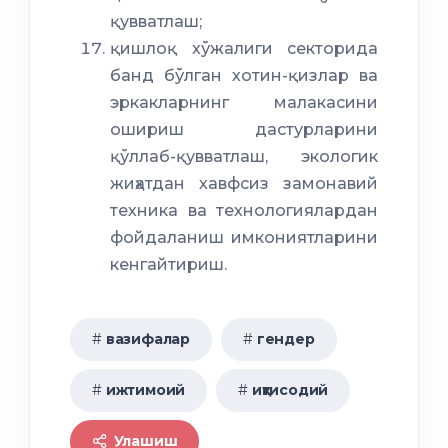
қувватлаш;
қишлоқ хўжалиги секторида
банд бўлган хотин-қизлар ва
эркакларнинг малакасини
ошириш дастурларини
қўллаб-қувватлаш, экологик
жиҳатдан хавфсиз замонавий
техника ва технологиялардан
фойдаланиш имкониятларини
кенгайтириш.
вазифалар
гендер
ижтимоий
иқтисодий
Улашиш