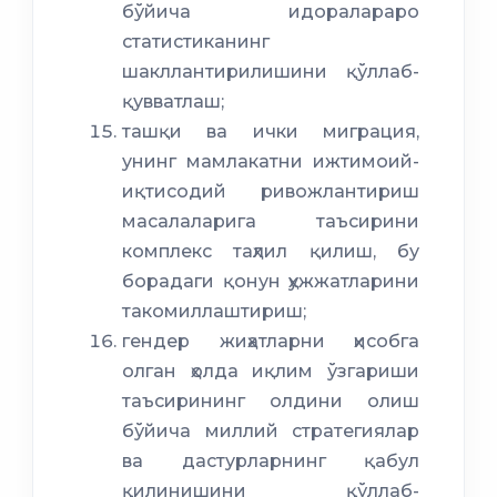
бўйича идоралараро
статистиканинг
шакллантирилишини қўллаб-
қувватлаш;
ташқи ва ички миграция,
унинг мамлакатни ижтимоий-
иқтисодий ривожлантириш
масалаларига таъсирини
комплекс таҳлил қилиш, бу
борадаги қонун ҳужжатларини
такомиллаштириш;
гендер жиҳатларни ҳисобга
олган ҳолда иқлим ўзгариши
таъсирининг олдини олиш
бўйича миллий стратегиялар
ва дастурларнинг қабул
қилинишини қўллаб-