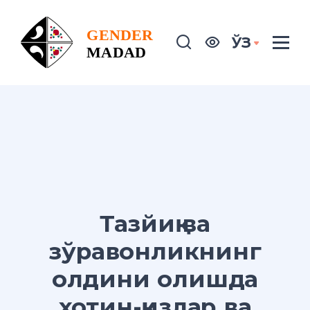
ЎЗ
Тазйиқ ва
зўравонликнинг
олдини олишда
хотин-қизлар ва