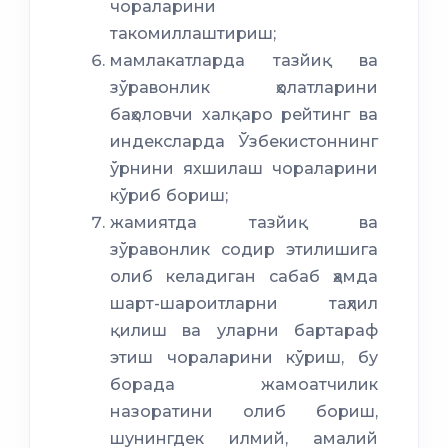
чораларини
такомиллаштириш;
мамлакатларда тазйиқ ва
зўравонлик ҳолатларини
баҳоловчи халқаро рейтинг ва
индексларда Ўзбекистоннинг
ўрнини яхшилаш чораларини
кўриб бориш;
жамиятда тазйиқ ва
зўравонлик содир этилишига
олиб келадиган сабаб ҳамда
шарт-шароитларни таҳлил
қилиш ва уларни бартараф
этиш чораларини кўриш, бу
борада жамоатчилик
назоратини олиб бориш,
шунингдек илмий, амалий