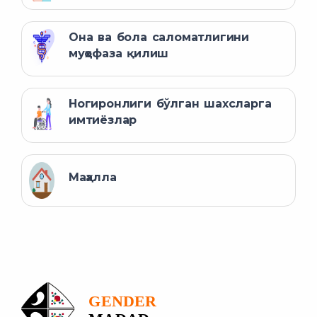
Она ва бола саломатлигини
муҳофаза қилиш
Ногиронлиги бўлган шахсларга
имтиёзлар
Маҳалла