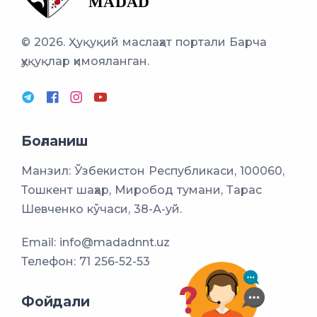
© 2026. Ҳуқуқий маслаҳат портали
Барча
ҳуқуқлар ҳимояланган.
Боғланиш
Манзил: Ўзбекистон Республикаси, 100060,
Тошкент шаҳар, Миробод тумани, Тарас
Шевченко кўчаси, 38-А-уй.
Email:
info@madadnnt.uz
Телефон:
71 256-52-53
Фойдали