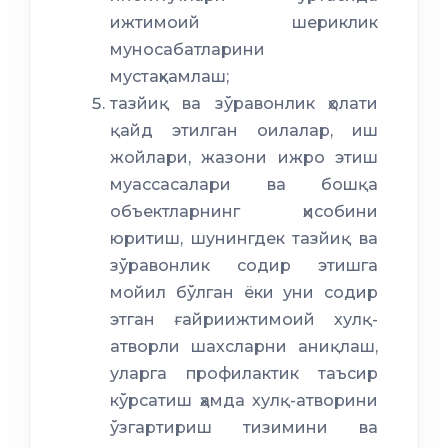
ижтимоий шериклик
муносабатларини
мустаҳкамлаш;
тазйиқ ва зўравонлик ҳолати
қайд этилган оилалар, иш
жойлари, жазони ижро этиш
муассасалари ва бошқа
объектларнинг ҳисобини
юритиш, шунингдек тазйиқ ва
зўравонлик содир этишга
мойил бўлган ёки уни содир
этган ғайриижтимоий хулқ-
атворли шахсларни аниқлаш,
уларга профилактик таъсир
кўрсатиш ҳамда хулқ-атворини
ўзгартириш тизимини ва