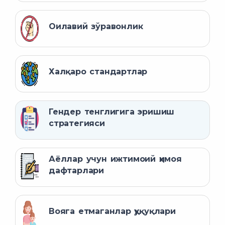
Оилавий зўравонлик
Халқаро стандартлар
Гендер тенглигига эришиш
стратегияси
Аёллар учун ижтимоий ҳимоя
дафтарлари
Вояга етмаганлар ҳуқуқлари