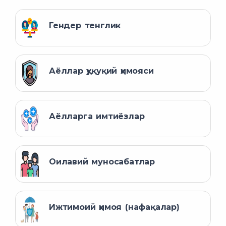
Гендер тенглик
Аёллар ҳуқуқий ҳимояси
Аёлларга имтиёзлар
Оилавий муносабатлар
Ижтимоий ҳимоя (нафақалар)