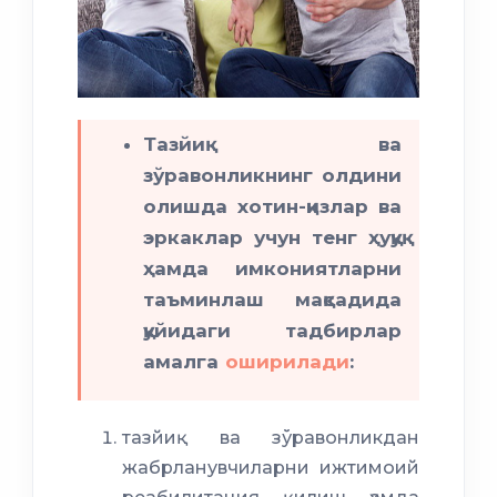
Тазйиқ ва
зўравонликнинг олдини
олишда хотин-қизлар ва
эркаклар учун тенг ҳуқуқ
ҳамда имкониятларни
таъминлаш мақсадида
қуйидаги тадбирлар
амалга
оширилади
:
тазйиқ ва зўравонликдан
жабрланувчиларни ижтимоий