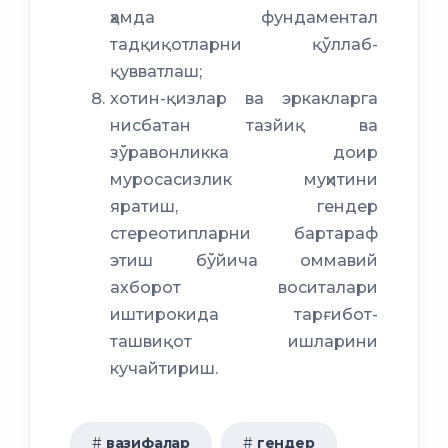
ҳамда фундаментал
тадқиқотларни қўллаб-
қувватлаш;
хотин-қизлар ва эркакларга
нисбатан тазйиқ ва
зўравонликка доир
муросасизлик муҳитини
яратиш, гендер
стереотипларни бартараф
этиш бўйича оммавий
ахборот воситалари
иштирокида тарғибот-
ташвиқот ишларини
кучайтириш.
вазифалар
гендер