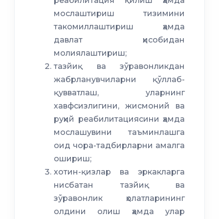
реабилитация қилиш ҳамда
мослаштириш тизимини
такомиллаштириш ҳамда
давлат ҳисобидан
молиялаштириш;
тазйиқ ва зўравонликдан
жабрланувчиларни қўллаб-
қувватлаш, уларнинг
хавфсизлигини, жисмоний ва
руҳий реабилитациясини ҳамда
мослашувини таъминлашга
оид чора-тадбирларни амалга
ошириш;
хотин-қизлар ва эркакларга
нисбатан тазйиқ ва
зўравонлик ҳолатларининг
олдини олиш ҳамда улар