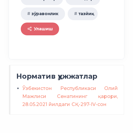
зўравонлик
тазйиқ
Улашиш
Норматив ҳужжатлар
Ўзбекистон Республикаси Олий
Мажлиси Сенатининг қарори,
28.05.2021 йилдаги СҚ-297-IV-сон