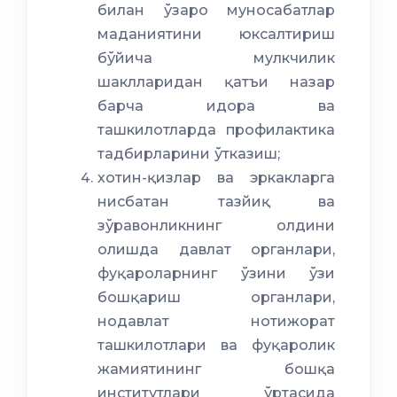
билан ўзаро муносабатлар
маданиятини юксалтириш
бўйича мулкчилик
шаклларидан қатъи назар
барча идора ва
ташкилотларда профилактика
тадбирларини ўтказиш;
хотин-қизлар ва эркакларга
нисбатан тазйиқ ва
зўравонликнинг олдини
олишда давлат органлари,
фуқароларнинг ўзини ўзи
бошқариш органлари,
нодавлат нотижорат
ташкилотлари ва фуқаролик
жамиятининг бошқа
институтлари ўртасида