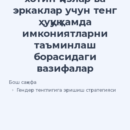
эркаклар учун тенг
ҳуқуқ ҳамда
имкониятларни
таъминлаш
борасидаги
вазифалар
Бош саҳифа
Гендер тенглигига эришиш стратегияси