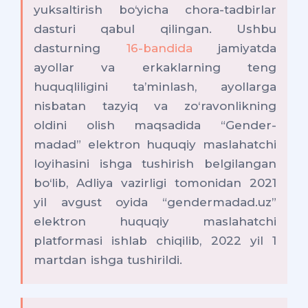
yuksaltirish bo‘yicha chora-tadbirlar
dasturi qabul qilingan. Ushbu
dasturning
16-bandida
jamiyatda
ayollar va erkaklarning teng
huquqliligini taʼminlash, ayollarga
nisbatan tazyiq va zo‘ravonlikning
oldini olish maqsadida “Gender-
madad” elektron huquqiy maslahatchi
loyihasini ishga tushirish belgilangan
bo‘lib, Adliya vazirligi tomonidan 2021
yil avgust oyida “gendermadad.uz”
elektron huquqiy maslahatchi
platformasi ishlab chiqilib, 2022 yil 1
martdan ishga tushirildi.