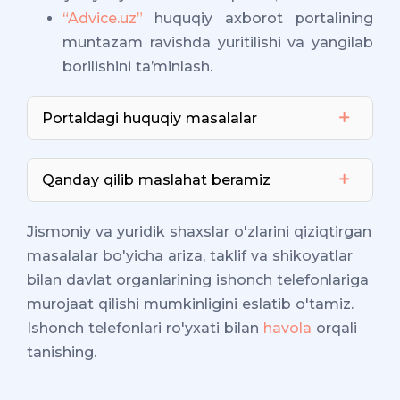
“Advice.uz”
huquqiy axborot portalining
muntazam ravishda yuritilishi va yangilab
borilishini taʼminlash.
Portaldagi huquqiy masalalar
Qanday qilib maslahat beramiz
Jismoniy va yuridik shaxslar o'zlarini qiziqtirgan
masalalar bo'yicha ariza, taklif va shikoyatlar
bilan davlat organlarining ishonch telefonlariga
murojaat qilishi mumkinligini eslatib o'tamiz.
Ishonch telefonlari ro'yxati bilan
havola
orqali
tanishing.
Portalining onlayn-maslahatchi xizmati
orqali huquqiy maslahatlar haftaning