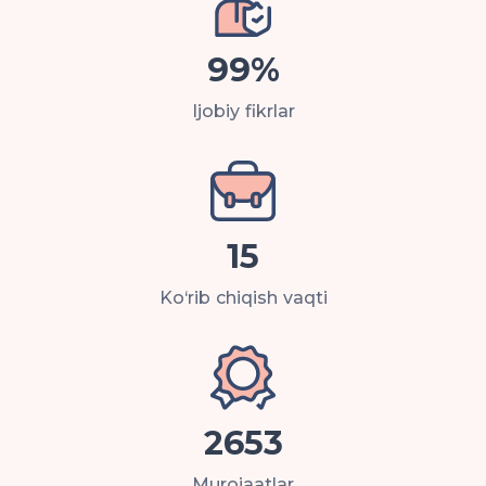
bo‘lib, masalaning huquqiy yechimini
tez topishga qaratilgan.
99%
Ijobiy fikrlar
15
Ko‘rib chiqish vaqti
2653
Murojaatlar