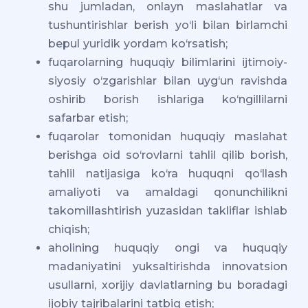
shu jumladan, onlayn maslahatlar va
tushuntirishlar berish yo‘li bilan birlamchi
bepul yuridik yordam ko‘rsatish;
fuqarolarning huquqiy bilimlarini ijtimoiy-
siyosiy o‘zgarishlar bilan uyg‘un ravishda
oshirib borish ishlariga ko‘ngillilarni
safarbar etish;
fuqarolar tomonidan huquqiy maslahat
berishga oid so‘rovlarni tahlil qilib borish,
tahlil natijasiga ko‘ra huquqni qo‘llash
amaliyoti va amaldagi qonunchilikni
takomillashtirish yuzasidan takliflar ishlab
chiqish;
aholining huquqiy ongi va huquqiy
madaniyatini yuksaltirishda innovatsion
usullarni, xorijiy davlatlarning bu boradagi
ijobiy tajribalarini tatbiq etish;