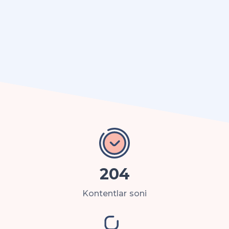
dushanba kunidan juma kunigacha
(bayram kunlaridan tashqari) soat 09.00
dan 13.00 gacha va 14.00 dan 18.00 gacha
beriladi.
Portalning onlayn-maslahati xizmatiga
kelib tushgan murojaatlar "
Jismoniy va
yuridik shaxslarning murojaatlari
to‘g‘risida
"gi qonunga muvofiq ko‘rib
chiqilmaydi. Murojaatlarga real vaqt
rejimida onlayn tarzda javob beriladi.
204
Eslatib o‘tamiz, portalda joylashtirilgan
barcha maʼlumotlar va onlayn-
Kontentlar soni
maslahatchilar tomonidan berilgan
javoblar tavsiyaviy ahamiyatga ega