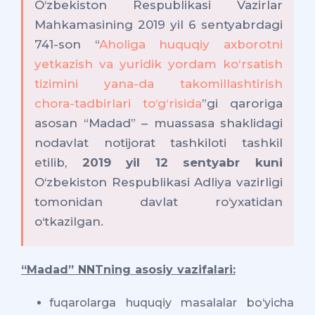
O‘zbekiston Respublikasi Vazirlar
Mahkamasining 2019 yil 6 sentyabrdagi
741-son “
Aholiga huquqiy axborotni
yetkazish va yuridik yordam ko‘rsatish
tizimini yana-da takomillashtirish
chora-tadbirlari to‘g‘risida
”gi qaroriga
asosan “Madad” – muassasa shaklidagi
nodavlat notijorat tashkiloti tashkil
etilib,
2019 yil 12 sentyabr kuni
O‘zbekiston Respublikasi Adliya vazirligi
tomonidan davlat ro‘yxatidan
o‘tkazilgan.
“Madad” NNTning asosiy vazifalari:
fuqarolarga huquqiy masalalar bo‘yicha