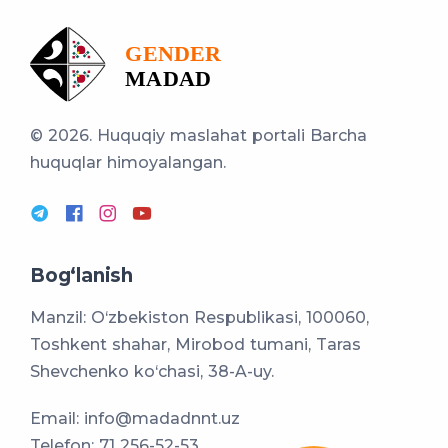
© 2026. Huquqiy maslahat portali
Barcha
huquqlar himoyalangan.
Bog‘lanish
Manzil: O‘zbekiston Respublikasi, 100060,
Toshkent shahar, Mirobod tumani, Taras
Shevchenko ko‘chasi, 38-A-uy.
Email:
info@madadnnt.uz
Telefon:
71 256-52-53