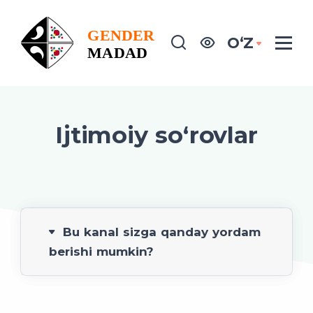
OʻZ
Ijtimoiy so‘rovlar
Bu kanal sizga qanday yordam
berishi mumkin?