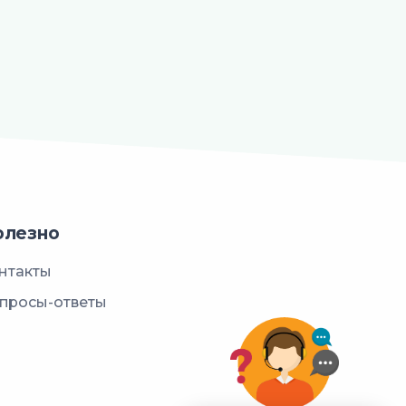
олезно
нтакты
просы-ответы