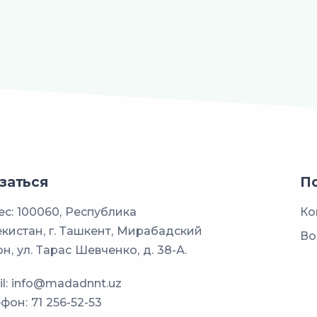
заться
П
с: 100060, Республика
Ко
кистан, г. Ташкент, Мирабадский
Во
н, ул. Тарас Шевченко, д. 38-А.
l:
info@madadnnt.uz
ефон:
71 256-52-53