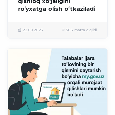
qishloq xo‘jaligini
ro‘yxatga olish o‘tkaziladi
22.09.2025
506 marta o'qildi