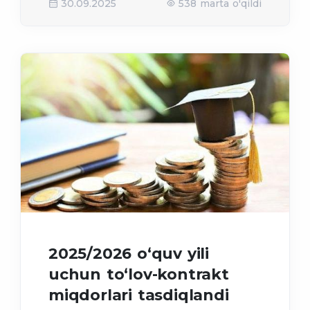
30.09.2025
538 marta o'qildi
2025/2026 o‘quv yili
uchun to‘lov-kontrakt
miqdorlari tasdiqlandi