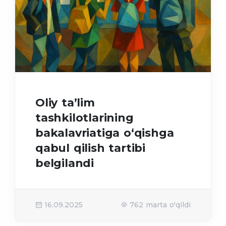
Oliy taʼlim
tashkilotlarining
bakalavriatiga o‘qishga
qabul qilish tartibi
belgilandi
16.09.2025
762 marta o'qildi