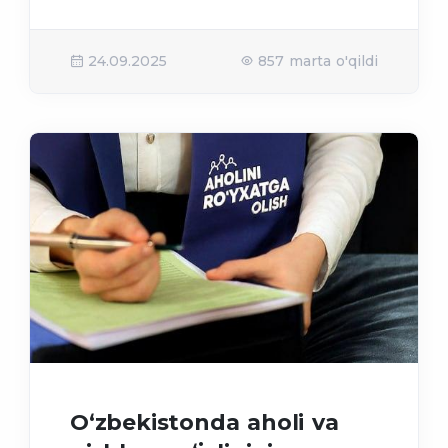
24.09.2025
857 marta o'qildi
O‘zbekistonda aholi va