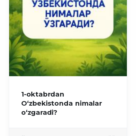
1-oktabrdan
O‘zbekistonda nimalar
o‘zgaradi?