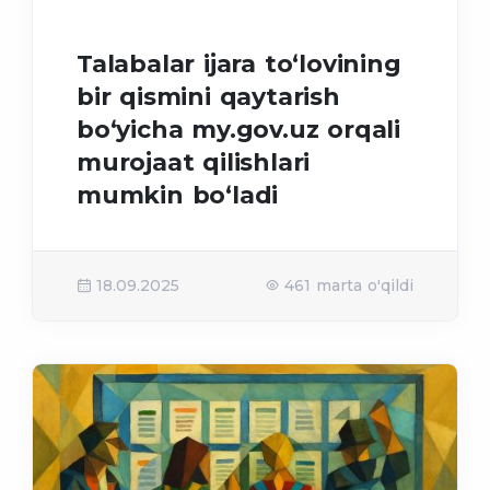
Talabalar ijara to‘lovining
bir qismini qaytarish
bo‘yicha my.gov.uz orqali
murojaat qilishlari
mumkin bo‘ladi
18.09.2025
461 marta o'qildi