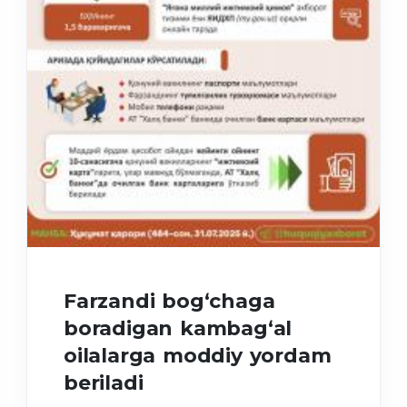
Farzandi bog‘chaga
boradigan kambag‘al
oilalarga moddiy yordam
beriladi