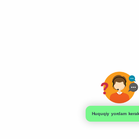
Huquqiy yordam kera