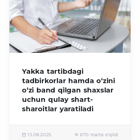
Yakka tartibdagi
tadbirkorlar hamda o‘zini
o‘zi band qilgan shaxslar
uchun qulay shart-
sharoitlar yaratiladi
13.08.2025
670 marta o'qildi