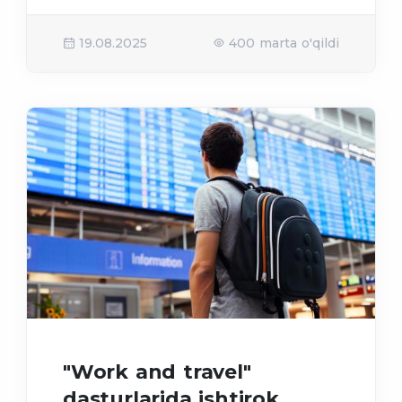
19.08.2025
400 marta o'qildi
"Work and travel"
dasturlarida ishtirok