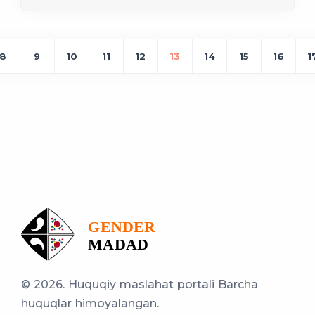
8
9
10
11
12
13
14
15
16
1
© 2026. Huquqiy maslahat portali
Barcha
huquqlar himoyalangan.