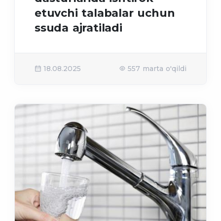
etuvchi talabalar uchun
ssuda ajratiladi
18.08.2025
557 marta o'qildi