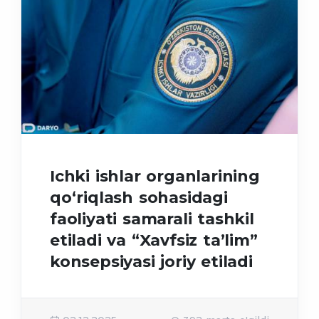
Ichki ishlar organlarining
qo‘riqlash sohasidagi
faoliyati samarali tashkil
etiladi va “Xavfsiz taʼlim”
konsepsiyasi joriy etiladi