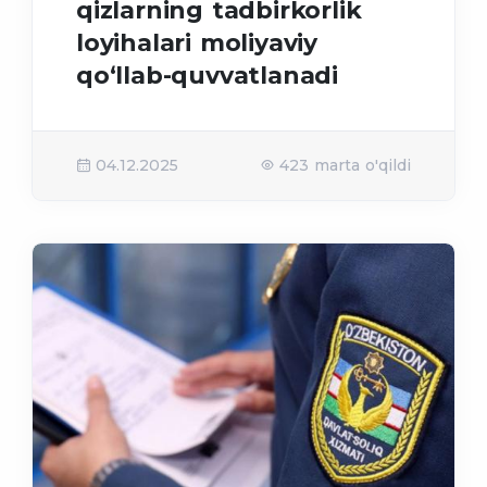
qizlarning tadbirkorlik
loyihalari moliyaviy
qo‘llab-quvvatlanadi
04.12.2025
423 marta o'qildi