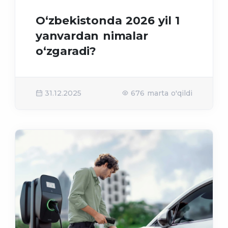
O‘zbekistonda 2026 yil 1
yanvardan nimalar
o‘zgaradi?
31.12.2025
676 marta o'qildi