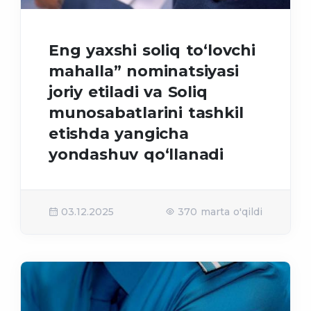
Eng yaxshi soliq to‘lovchi
mahalla” nominatsiyasi
joriy etiladi va Soliq
munosabatlarini tashkil
etishda yangicha
yondashuv qo‘llanadi
03.12.2025
370 marta o'qildi