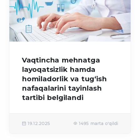
Vaqtincha mehnatga
layoqatsizlik hamda
homiladorlik va tug‘ish
nafaqalarini tayinlash
tartibi belgilandi
19.12.2025
1495 marta o'qildi