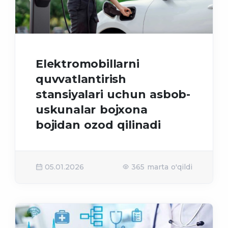
Elektromobillarni
quvvatlantirish
stansiyalari uchun asbob-
uskunalar bojxona
bojidan ozod qilinadi
05.01.2026
365 marta o'qildi