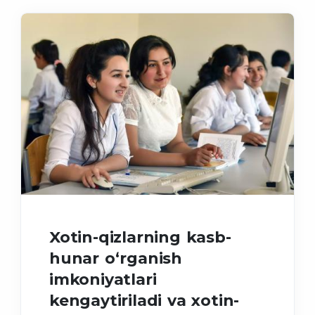
Xotin-qizlarning kasb-
hunar o‘rganish
imkoniyatlari
kengaytiriladi va xotin-