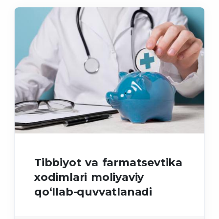
Tibbiyot va farmatsevtika
xodimlari moliyaviy
qo‘llab-quvvatlanadi