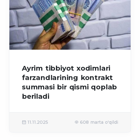
Ayrim tibbiyot xodimlari
farzandlarining kontrakt
summasi bir qismi qoplab
beriladi
11.11.2025
608 marta o'qildi