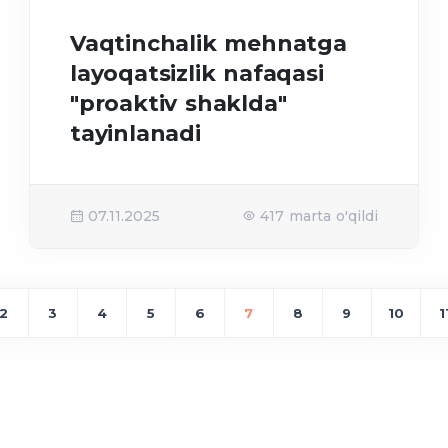
Vaqtinchalik mehnatga
layoqatsizlik nafaqasi
"proaktiv shaklda"
tayinlanadi
07.11.2025
417 marta o'qildi
2
3
4
5
6
7
8
9
10
1