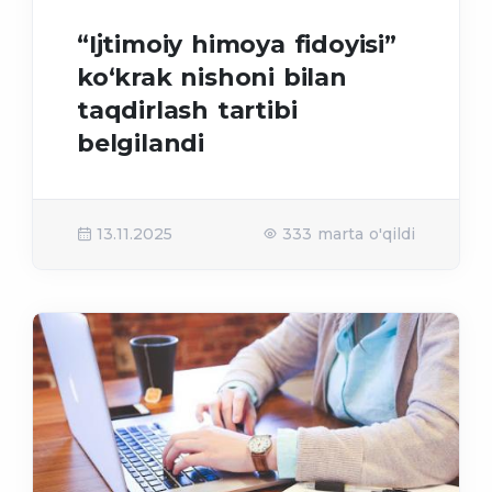
“Ijtimoiy himoya fidoyisi”
ko‘krak nishoni bilan
taqdirlash tartibi
belgilandi
13.11.2025
333 marta o'qildi