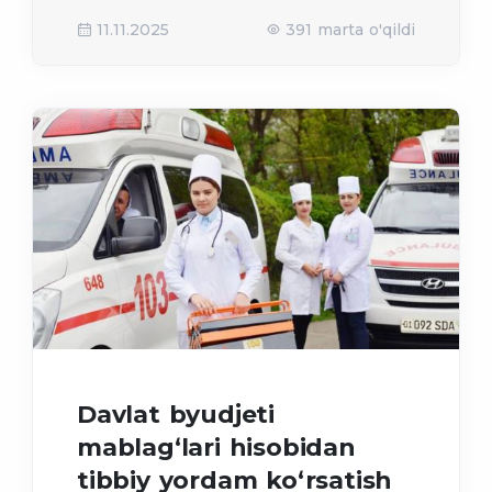
11.11.2025
391 marta o'qildi
Davlat byudjeti
mablag‘lari hisobidan
tibbiy yordam ko‘rsatish