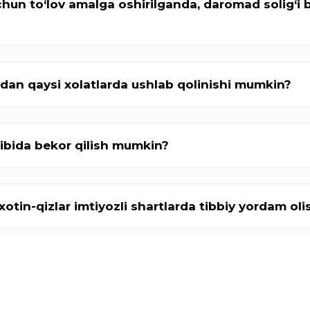
hun to‘lov amalga oshirilganda, daromad solig‘i b
idan qaysi xolatlarda ushlab qolinishi mumkin?
tibida bekor qilish mumkin?
n xotin-qizlar imtiyozli shartlarda tibbiy yordam o