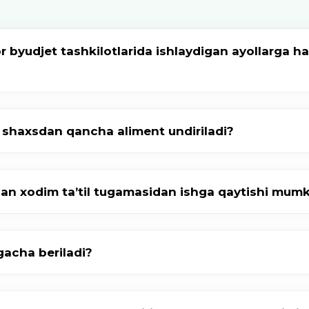
 byudjet tashkilotlarida ishlaydigan ayollarga ha
shaxsdan qancha aliment undiriladi?
iqqan xodim taʼtil tugamasidan ishga qaytishi mum
gacha beriladi?