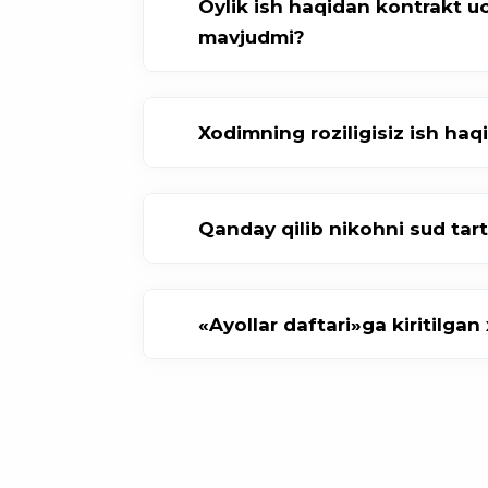
Oylik ish haqidan kontrakt uc
mavjudmi?
Xodimning roziligisiz ish haq
Qanday qilib nikohni sud tar
«Ayollar daftari»ga kiritilga