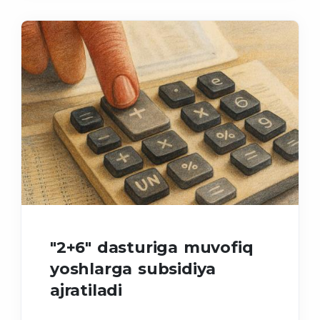
"2+6" dasturiga muvofiq
yoshlarga subsidiya
ajratiladi