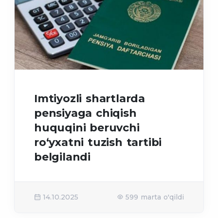
Imtiyozli shartlarda
pensiyaga chiqish
huquqini beruvchi
ro‘yxatni tuzish tartibi
belgilandi
14.10.2025
599 marta o'qildi