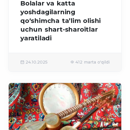
Bolalar va katta
yoshdagilarning
qo‘shimcha taʼlim olishi
uchun shart-sharoitlar
yaratiladi
24.10.2025
412 marta o'qildi