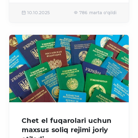
10.10.2025
786 marta o'qildi
Chet el fuqarolari uchun
maxsus soliq rejimi joriy