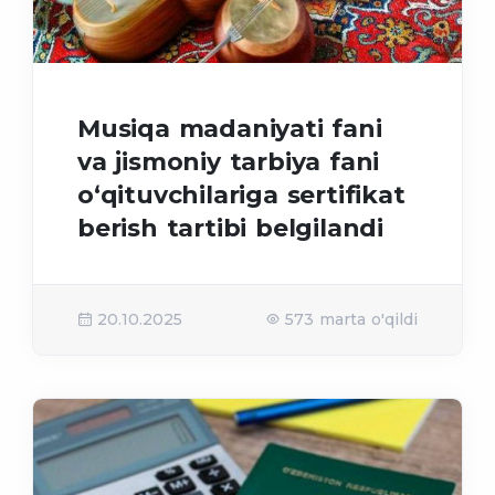
Musiqa madaniyati fani
va jismoniy tarbiya fani
o‘qituvchilariga sertifikat
berish tartibi belgilandi
20.10.2025
573 marta o'qildi