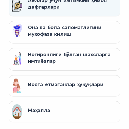
Аёллар учун ижтимоий ҳимоя
дафтарлари
Она ва бола саломатлигини
муҳофаза қилиш
Ногиронлиги бўлган шахсларга
имтиёзлар
Вояга етмаганлар ҳуқуқлари
Маҳалла