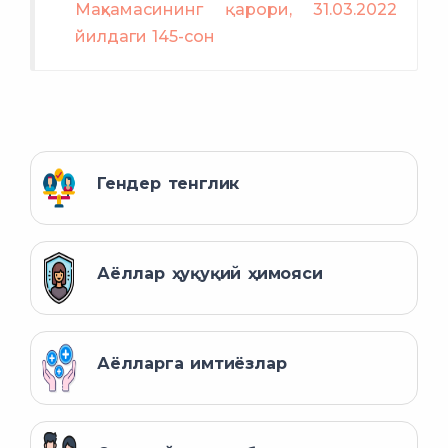
Маҳкамасининг қарори, 31.03.2022
йилдаги 145-сон
Гендер тенглик
Аёллар ҳуқуқий ҳимояси
Аёлларга имтиёзлар