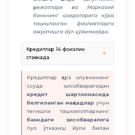
ҳужжатлари ва Марказий
банкнинг қоидаларига кўра
тақиқланган фаолиятларга
ажратишга йўл қўйилмайди.
Кредитлар 14 фоизлик
ставкада
Кредитлар қарз олувчининг
ссуда ҳисобварағидан
кредит шартномасида
белгиланган мақсадлар
учун
3 ойдан 6 ойгача
тегишли ташкилотларнинг
3
банкдаги ҳисобварағига
йилгача
пул ўтказиш йўли билан