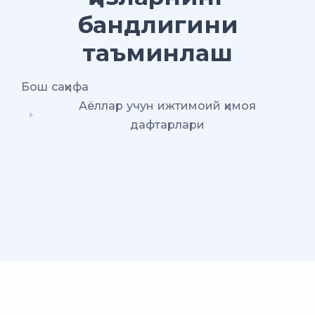
бандлигини
таъминлаш
Бош саҳифа
Аёллар учун ижтимоий ҳимоя
дафтарлари