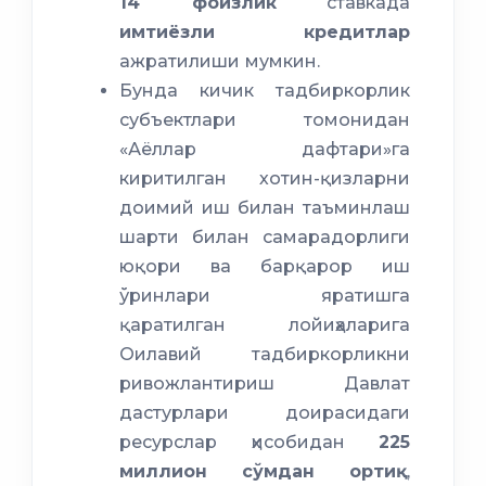
14 фоизлик
ставкада
имтиёзли кредитлар
ажратилиши мумкин.
Бунда кичик тадбиркорлик
субъектлари томонидан
«Аёллар дафтари»га
киритилган хотин-қизларни
доимий иш билан таъминлаш
шарти билан самарадорлиги
юқори ва барқарор иш
ўринлари яратишга
қаратилган лойиҳаларига
Оилавий тадбиркорликни
ривожлантириш Давлат
дастурлари доирасидаги
ресурслар ҳисобидан
225
миллион сўмдан ортиқ
,