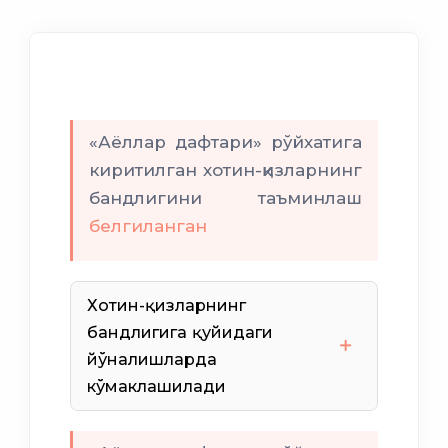
«Аёллар дафтари» рўйхатига
киритилган хотин-қизларнинг
бандлигини таъминлаш
белгиланган
Хотин-қизларнинг
бандлигига қуйидаги
йўналишларда
кўмаклашилади