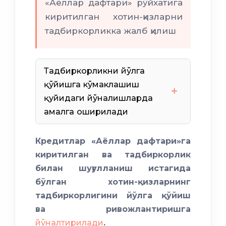
«Аёллар дафтари» рўйхатига
киритилган хотин-қизларни
тадбиркорликка жалб қилиш
Тадбиркорликни йўлга
қўйишга кўмаклашиш
қуйидаги йўналишларда
амалга оширилади
Савдо-саноат палатаси
Кредитлар «Аёллар дафтари»га
Халқ банки
киритилган ва тадбиркорлик
мактаби
билан шуғулланиш истагида
Тадбиркор аёл
бўлган хотин-қизларнинг
тадбиркорлигини йўлга қўйиш
Ҳунарманд
ва ривожлантиришга
йўналтирилади
.