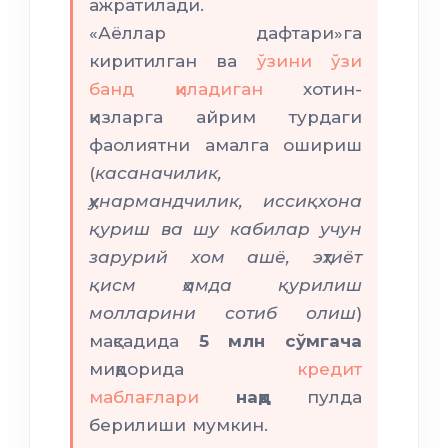
ажратилади.
«Аёллар дафтари»га
киритилган ва
ўзини ўзи
банд қиладиган
хотин-
1 йилгача
қизларга айрим турдаги
3
фаолиятни амалга ошириш
йилгача
(
касаначилик,
ҳунармандчилик, иссиқхона
қуриш ва шу кабилар учун
зарурий хом ашё, эҳтиёт
қисм ҳамда қурилиш
молларини сотиб олиш
)
3 йилгача бўлган
мақсадида
5 млн сўмгача
7
миқдорида
кредит
йилгача
маблағлари
нақд
пулда
берилиши мумкин.