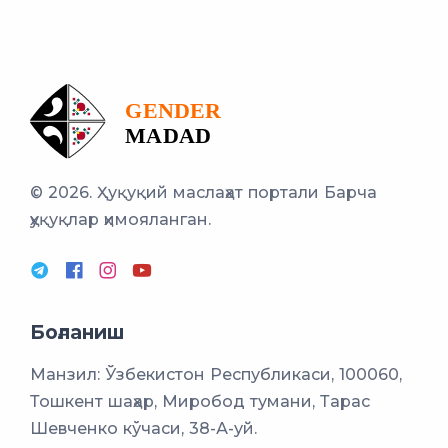
© 2026. Ҳуқуқий маслаҳат портали
Барча
ҳуқуқлар ҳимояланган.
Боғланиш
Манзил: Ўзбекистон Республикаси, 100060,
Тошкент шаҳар, Миробод тумани, Тарас
Шевченко кўчаси, 38-А-уй.