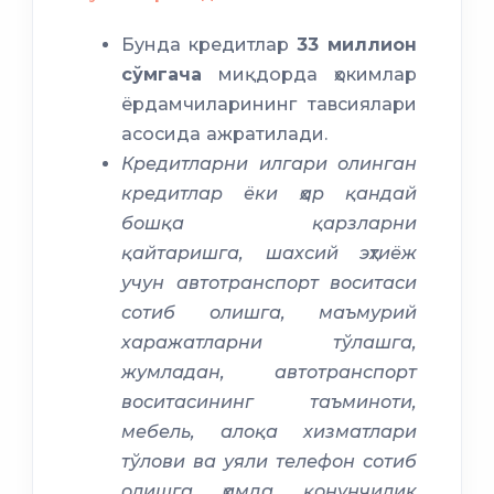
Бунда кредитлар
33 миллион
сўмгача
миқдорда ҳокимлар
ёрдамчиларининг тавсиялари
асосида ажратилади.
Кредитларни илгари олинган
кредитлар ёки ҳар қандай
Аёллар дафтари
бошқа қарзларни
қайтаришга, шахсий эҳтиёж
учун автотранспорт воситаси
сотиб олишга, маъмурий
харажатларни тўлашга,
жумладан, автотранспорт
Микрокредитбанк
воситасининг таъминоти,
Агробанк
Халқ
мебель, алоқа хизматлари
банки
тўлови ва уяли телефон сотиб
олишга ҳамда қонунчилик