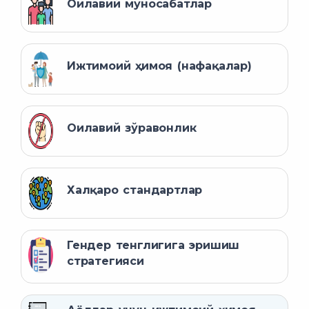
Оилавий муносабатлар
Ижтимоий ҳимоя (нафақалар)
Оилавий зўравонлик
Халқаро стандартлар
Гендер тенглигига эришиш
стратегияси