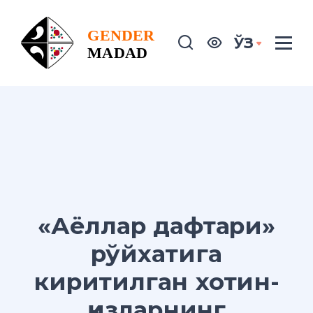
ЎЗ
«Аёллар дафтари»
рўйхатига
киритилган хотин-
қизларнинг