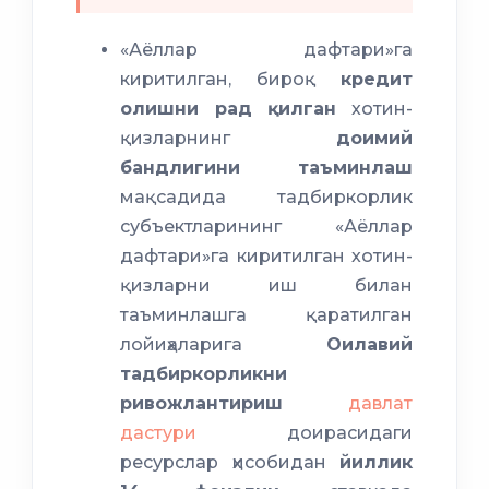
«Аёллар дафтари»га
киритилган, бироқ
кредит
олишни рад қилган
хотин-
қизларнинг
доимий
бандлигини таъминлаш
мақсадида тадбиркорлик
субъектларининг «Аёллар
дафтари»га киритилган хотин-
қизларни иш билан
таъминлашга қаратилган
лойиҳаларига
Оилавий
тадбиркорликни
ривожлантириш
давлат
дастури
доирасидаги
ресурслар ҳисобидан
йиллик