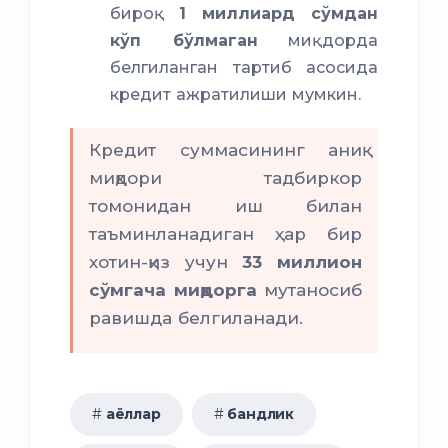
бироқ
1 миллиард сўмдан
кўп бўлмаган
миқдорда
белгиланган тартиб асосида
кредит ажратилиши мумкин.
Кредит суммасининг аниқ
миқдори тадбиркор
томонидан иш билан
таъминланадиган ҳар бир
хотин-қиз учун
33 миллион
сўмгача миқдорга
мутаносиб
равишда белгиланади.
аёллар
бандлик