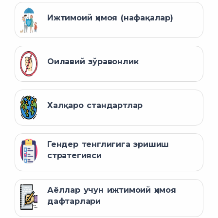
Ижтимоий ҳимоя (нафақалар)
Оилавий зўравонлик
Халқаро стандартлар
Гендер тенглигига эришиш
стратегияси
Аёллар учун ижтимоий ҳимоя
дафтарлари