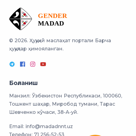
© 2026. Ҳуқуқий маслаҳат портали
Барча
ҳуқуқлар ҳимояланган.
Боғланиш
Манзил: Ўзбекистон Республикаси, 100060,
Тошкент шаҳар, Миробод тумани, Тарас
Шевченко кўчаси, 38-А-уй.
Email:
info@madadnnt.uz
Телефон:
71 256-52-53