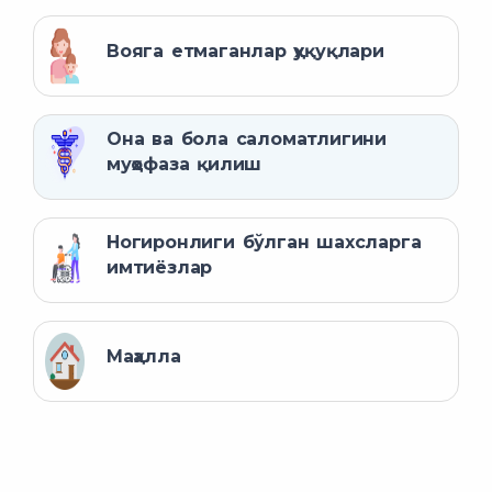
Вояга етмаганлар ҳуқуқлари
Она ва бола саломатлигини
муҳофаза қилиш
Ногиронлиги бўлган шахсларга
имтиёзлар
Маҳалла