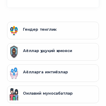
Гендер тенглик
Аёллар ҳуқуқий ҳимояси
Аёлларга имтиёзлар
Оилавий муносабатлар