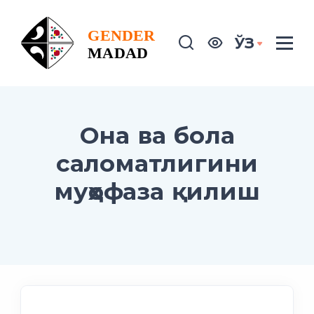
ЎЗ
Она ва бола
саломатлигини
муҳофаза қилиш