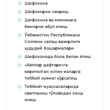
Шифохона
Шифокорни чақириш
Шифохона ва клиникага
беморни қабул қилиш
Ўзбекистон Республикаси
Соғлиқни сақлаш вазирлиги
ҳудудий бошқармалари
Шифохонада бола билан ётиш
«Аёллар дафтари»га
киритилган хотин-қизларга
тиббий хизмат кўрсатиш
Тиббиёт муассасаларида
овқатланиш тўловидан озод
қилиш