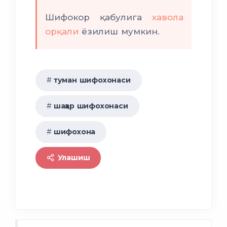
Шифокор қабулига
хавола
орқали
ёзилиш мумкин.
туман шифохонаси
шаҳар шифохонаси
шифохона
Улашиш