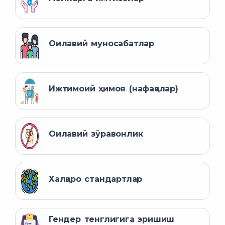
Оилавий муносабатлар
Ижтимоий ҳимоя (нафақалар)
Оилавий зўравонлик
Халқаро стандартлар
Гендер тенглигига эришиш