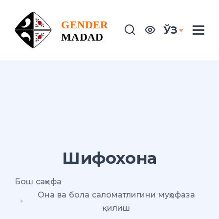
ЎЗ
Шифохона
Бош саҳифа
Она ва бола саломатлигини муҳофаза
қилиш