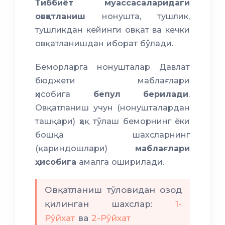
Тиббиёт муассасаларидаги
овқатланиш
нонушта, тушлик,
тушликдан кейинги овқат ва кечки
овқатланишдан иборат бўлади.
Беморларга нонушталар Давлат
бюджети маблағлари
ҳисобига
бепул берилади
.
Овқатланиш учун (нонушталардан
ташқари) ҳақ тўлаш беморнинг ёки
бошқа шахсларнинг
(қариндошлари)
маблағлари
ҳисобига
амалга оширилади.
Овқатланиш тўловидан озод
қилинган шахслар:
1-
Рўйхат
ва
2-Рўйхат