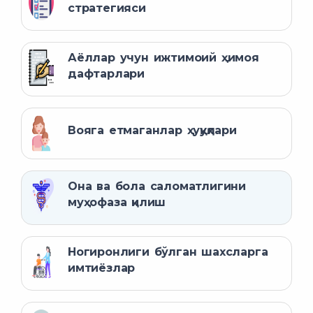
стратегияси
Аёллар учун ижтимоий ҳимоя
дафтарлари
Вояга етмаганлар ҳуқуқлари
Она ва бола саломатлигини
муҳофаза қилиш
Ногиронлиги бўлган шахсларга
имтиёзлар