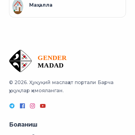
Маҳалла
© 2026. Ҳуқуқий маслаҳат портали
Барча
ҳуқуқлар ҳимояланган.
Боғланиш