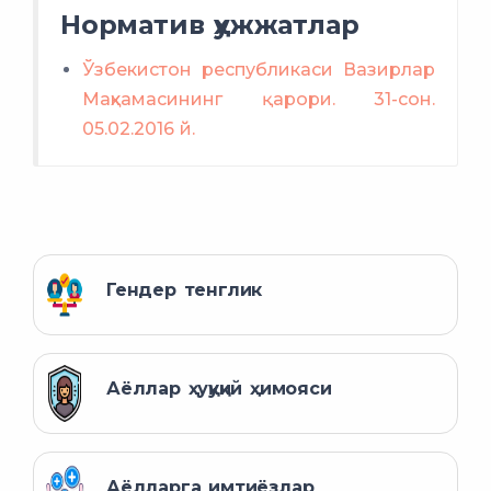
Норматив ҳужжатлар
Ўзбекистон республикаси Вазирлар
Маҳкамасининг қарори. 31-сон.
05.02.2016 й.
Гендер тенглик
Аёллар ҳуқуқий ҳимояси
Аёлларга имтиёзлар