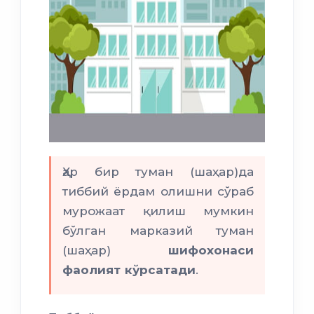
Ҳар бир туман (шаҳар)да
тиббий ёрдам олишни сўраб
мурожаат қилиш мумкин
бўлган марказий туман
(шаҳар)
шифохонаси
фаолият кўрсатади
.