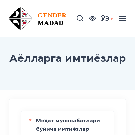
ЎЗ
Аёлларга имтиёзлар
Меҳнат муносабатлари
бўйича имтиёзлар