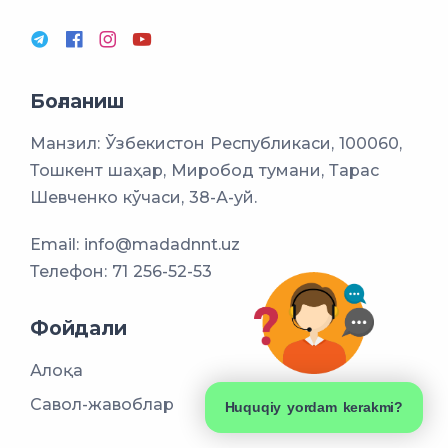
Боғланиш
Манзил: Ўзбекистон Республикаси, 100060,
Тошкент шаҳар, Миробод тумани, Тарас
Шевченко кўчаси, 38-А-уй.
Email:
info@madadnnt.uz
Телефон:
71 256-52-53
Фойдали
Алоқа
Савол-жавоблар
Huquqiy yordam kerakmi?