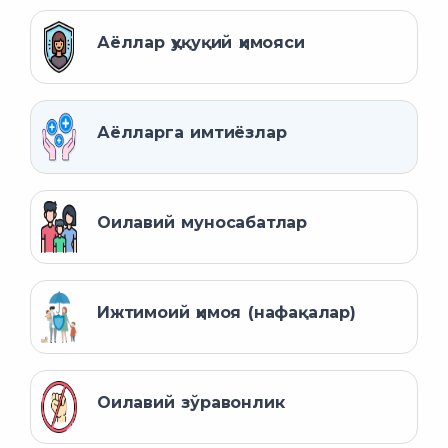
Аёллар ҳуқуқий ҳимояси
Аёлларга имтиёзлар
Оилавий муносабатлар
Ижтимоий ҳимоя (нафақалар)
Оилавий зўравонлик