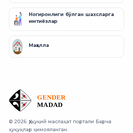
Ногиронлиги бўлган шахсларга
имтиёзлар
Маҳалла
© 2026. Ҳуқуқий маслаҳат портали
Барча
ҳуқуқлар ҳимояланган.