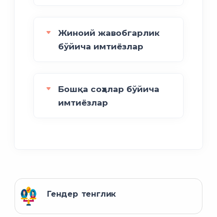
Жиноий жавобгарлик
бўйича имтиёзлар
Бошқа соҳалар бўйича
имтиёзлар
Гендер тенглик