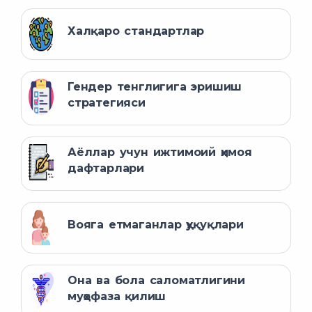
Халқаро стандартлар
Гендер тенглигига эришиш
стратегияси
Аёллар учун ижтимоий ҳимоя
дафтарлари
Вояга етмаганлар ҳуқуқлари
Она ва бола саломатлигини
муҳофаза қилиш