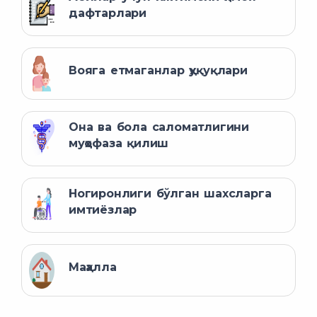
дафтарлари
Вояга етмаганлар ҳуқуқлари
Она ва бола саломатлигини
муҳофаза қилиш
Ногиронлиги бўлган шахсларга
имтиёзлар
Маҳалла