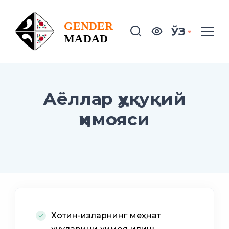
ЎЗ
Аёллар ҳуқуқий
ҳимояси
Хотин-қизларнинг меҳнат