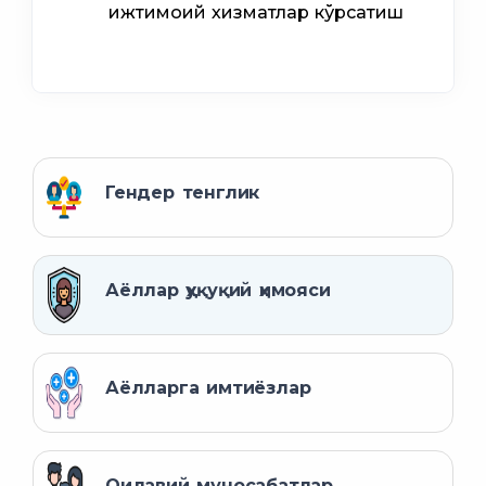
ижтимоий хизматлар кўрсатиш
Гендер тенглик
Аёллар ҳуқуқий ҳимояси
Аёлларга имтиёзлар
Оилавий муносабатлар