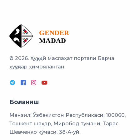
© 2026. Ҳуқуқий маслаҳат портали
Барча
ҳуқуқлар ҳимояланган.
Боғланиш
Манзил: Ўзбекистон Республикаси, 100060,
Тошкент шаҳар, Миробод тумани, Тарас
Шевченко кўчаси, 38-А-уй.