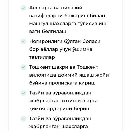
Аёлларга ва оилавий
вазифаларни бажариш билан
машғул шахсларга тўлиқсиз иш
вақти белгилаш
Ногиронлиги бўлган боласи
бор аёллар учун қўшимча
таътиллар
Тошкент шаҳри ва Тошкент
вилоятида доимий яшаш жойи
бўйича пропискага кириш
Тазйиқ ва зўравонликдан
жабрланган хотин-қизларга
ҳимоя ордерини бериш
Тазйиқ ва зўравонликдан
жабрланган шахсларга