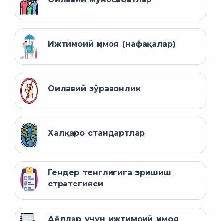
Ижтимоий ҳимоя (нафақалар)
Оилавий зўравонлик
Халқаро стандартлар
Гендер тенглигига эришиш
стратегияси
Аёллар учун ижтимоий ҳимоя