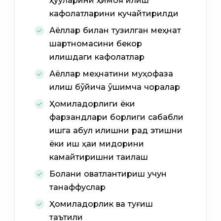
ҳуқуқларини ҳимоя қилиш
кафолатларини кучайтирилди
Аёллар билан тузилган меҳнат
шартномасини бекор
қилишдаги кафолатлар
Аёллар меҳнатини муҳофаза
қилиш бўйича қўшимча чоралар
Ҳомиладорлиги ёки
фарзандлари борлиги сабабли
ишга қабул қилишни рад этишни
ёки иш ҳақи миқдорини
камайтиришни тақиқлаш
Болани овқатлантириш учун
танаффуслар
Ҳомиладорлик ва туғиш
таътили