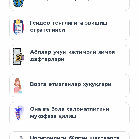
Гендер тенглигига эришиш
стратегияси
Аёллар учун ижтимоий ҳимоя
дафтарлари
Вояга етмаганлар ҳуқуқлари
Она ва бола саломатлигини
муҳофаза қилиш
Ногиронлиги бўлган шахсларга