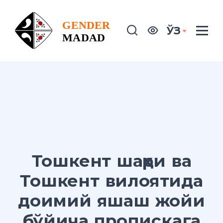
ЎЗ
Тошкент шаҳри ва
Тошкент вилоятида
доимий яшаш жойи
бўйича пропискага