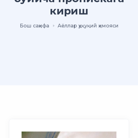
кириш
Бош саҳифа
Аёллар ҳуқуқий ҳимояси