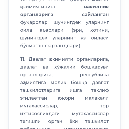
ҳокимиятининг
вакиллик
органларига сайланган
фуқаролар, шунингдек уларнинг
оила аъзолари (эри, хотини,
шунингдек уларнинг ўз оиласи
бўлмаган фарзандлари).
11.
Давлат ҳокимияти органларига,
давлат ва хўжалик бошқаруви
органларига, республика
аҳамиятига молик бошқа давлат
ташкилотларига ишга таклиф
этилаётган юқори малакали
мутахассислар, тор
ихтисосликдаги мутахассислар
тегишли орган ёки ташкилот