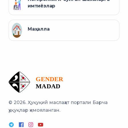
имтиёзлар
Маҳалла
© 2026. Ҳуқуқий маслаҳат портали
Барча
ҳуқуқлар ҳимояланган.