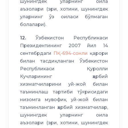
шунингдек уларнинг оила
аъзолари (эри, хотини, шунингдек
уларнинг ўз оиласи бўлмаган
болалари).
12.
Ўзбекистон Республикаси
Президентининг 2007 йил 14
сентябрдаги
ПҚ-694-сонли
қарори
билан тасдиқланган Ўзбекистон
Республикаси Қуролли
Кучларининг ҳарбий
хизматчиларини уй-жой билан
таъминлаш тартиби тўғрисидаги
низомга мувофиқ уй-жой билан
таъминланган ҳарбий хизматчилар,
шунингдек уларнинг оила
аъзолари (эри, хотини, шунингдек