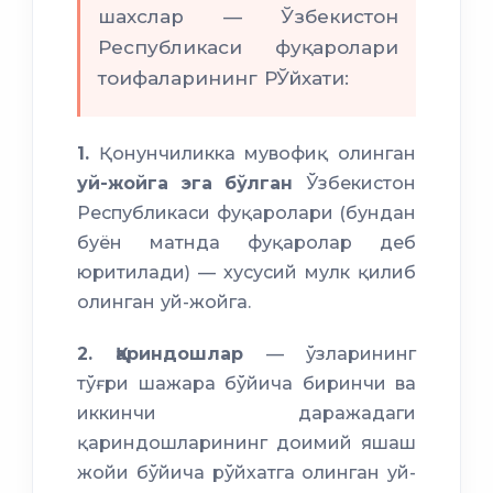
шахслар — Ўзбекистон
Республикаси фуқаролари
тоифаларининг РЎйхати:
1.
Қонунчиликка мувофиқ олинган
уй-жойга эга бўлган
Ўзбекистон
Республикаси фуқаролари (бундан
буён матнда фуқаролар деб
юритилади) — хусусий мулк қилиб
олинган уй-жойга.
2. Қариндошлар
— ўзларининг
тўғри шажара бўйича биринчи ва
иккинчи даражадаги
қариндошларининг доимий яшаш
жойи бўйича рўйхатга олинган уй-