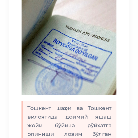
Тошкент шаҳри ва Тошкент
вилоятида доимий яшаш
жойи бўйича рўйхатга
олиниши лозим бўлган