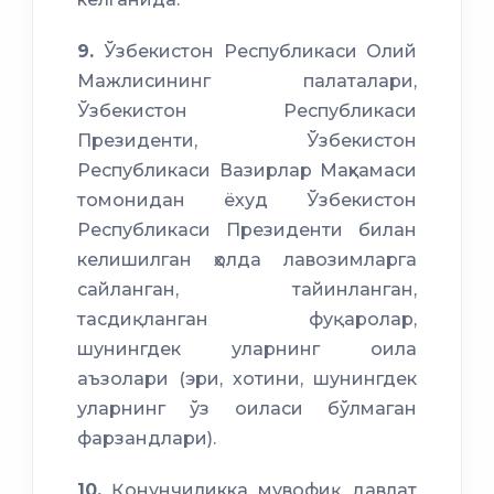
9.
Ўзбекистон Республикаси Олий
Мажлисининг палаталари,
Ўзбекистон Республикаси
Президенти, Ўзбекистон
Республикаси Вазирлар Маҳкамаси
томонидан ёхуд Ўзбекистон
Республикаси Президенти билан
келишилган ҳолда лавозимларга
сайланган, тайинланган,
тасдиқланган фуқаролар,
шунингдек уларнинг оила
аъзолари (эри, хотини, шунингдек
уларнинг ўз оиласи бўлмаган
фарзандлари).
10.
Қонунчиликка мувофиқ давлат