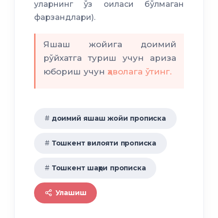
уларнинг ўз оиласи бўлмаган
фарзандлари).
Яшаш жойига доимий
рўйхатга туриш учун ариза
юбориш учун
ҳаволага ўтинг.
доимий яшаш жойи прописка
Тошкент вилояти прописка
Тошкент шаҳри прописка
Улашиш