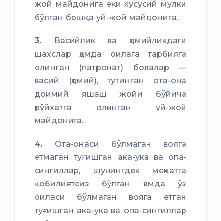
жой майдонига ёки хусусий мулки
бўлган бошқа уй-жой майдонига.
3.
Васийлик ва ҳомийликдаги
шахслар ҳамда оилага тарбияга
олинган (патронат) болалар —
васий (ҳомий), тутинган ота-она
доимий яшаш жойи бўйича
рўйхатга олинган уй-жой
майдонига.
4.
Ота-онаси бўлмаган вояга
етмаган туғишган ака-ука ва опа-
сингиллар, шунингдек меҳнатга
қобилиятсиз бўлган ҳамда ўз
оиласи бўлмаган вояга етган
туғишган ака-ука ва опа-сингиллар