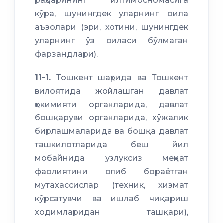
раҳбарининг илтимосномасига
кўра, шунингдек уларнинг оила
аъзолари (эри, хотини, шунингдек
уларнинг ўз оиласи бўлмаган
фарзандлари).
11-1.
Тошкент шаҳрида ва Тошкент
вилоятида жойлашган давлат
ҳокимияти органларида, давлат
бошқаруви органларида, хўжалик
бирлашмаларида ва бошқа давлат
ташкилотларида беш йил
мобайнида узлуксиз меҳнат
фаолиятини олиб бораётган
мутахассислар (техник, хизмат
кўрсатувчи ва ишлаб чиқариш
ходимларидан ташқари),