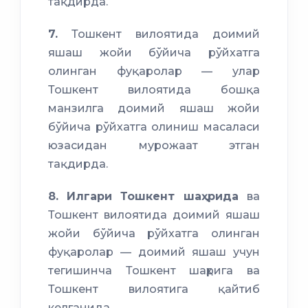
тақдирда.
7.
Тошкент вилоятида доимий
яшаш жойи бўйича рўйхатга
олинган фуқаролар — улар
Тошкент вилоятида бошқа
манзилга доимий яшаш жойи
бўйича рўйхатга олиниш масаласи
юзасидан мурожаат этган
тақдирда.
8.
Илгари Тошкент шаҳрида
ва
Тошкент вилоятида доимий яшаш
жойи бўйича рўйхатга олинган
фуқаролар — доимий яшаш учун
тегишинча Тошкент шаҳрига ва
Тошкент вилоятига қайтиб
келганида.