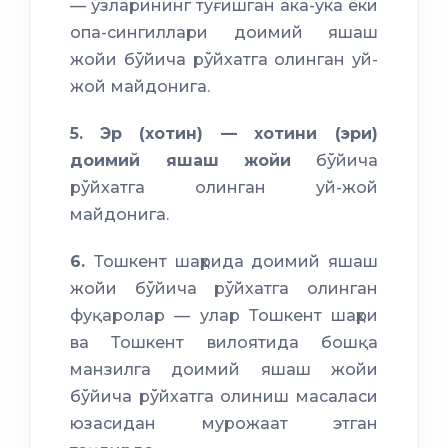
— ўзларининг туғишган ака-ука ёки
опа-сингиллари доимий яшаш
жойи бўйича рўйхатга олинган уй-
жой майдонига.
5.
Эр (хотин) — хотини (эри)
доимий яшаш жойи
бўйича
рўйхатга олинган уй-жой
майдонига.
6.
Тошкент шаҳрида доимий яшаш
жойи бўйича рўйхатга олинган
фуқаролар — улар Тошкент шаҳри
ва Тошкент вилоятида бошқа
манзилга доимий яшаш жойи
бўйича рўйхатга олиниш масаласи
юзасидан мурожаат этган