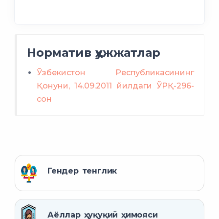
Норматив ҳужжатлар
Ўзбекистон Республикасининг
Қонуни, 14.09.2011 йилдаги ЎРҚ-296-
сон
Гендер тенглик
Аёллар ҳуқуқий ҳимояси