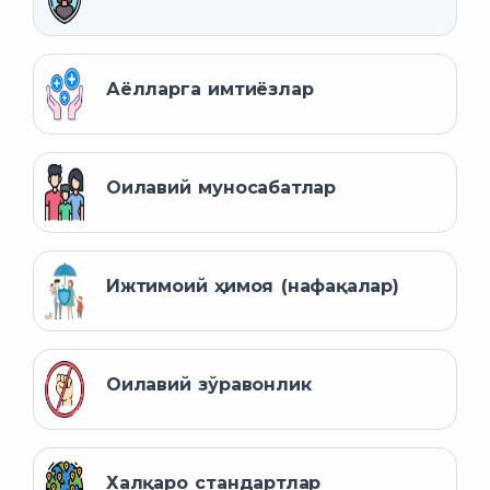
Аёлларга имтиёзлар
Оилавий муносабатлар
Ижтимоий ҳимоя (нафақалар)
Оилавий зўравонлик
Халқаро стандартлар