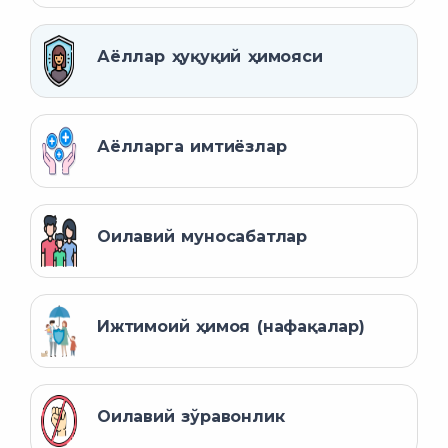
Аёллар ҳуқуқий ҳимояси
Аёлларга имтиёзлар
Оилавий муносабатлар
Ижтимоий ҳимоя (нафақалар)
Оилавий зўравонлик