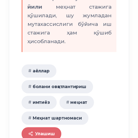
йили
меҳнат стажига
қўшилади, шу жумладан
мутахассислиги бўйича иш
стажига ҳам қўшиб
ҳисобланади.
аёллар
болани овқатлантириш
имтиёз
меҳнат
Меҳнат шартномаси
Улашиш