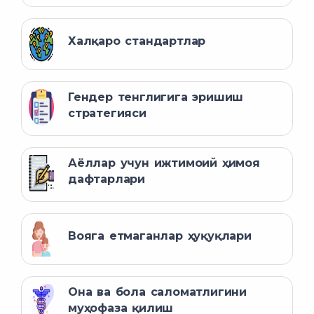
Халқаро стандартлар
Гендер тенглигига эришиш
стратегияси
Аёллар учун ижтимоий ҳимоя
дафтарлари
Вояга етмаганлар ҳуқуқлари
Она ва бола саломатлигини
муҳофаза қилиш