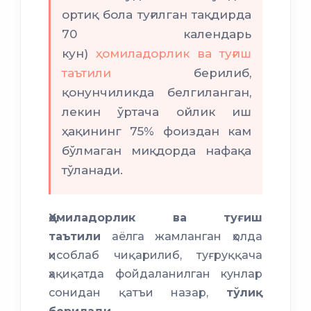
ортиқ бола туғилган тақдирда
70 календарь
кун)
ҳомиладорлик ва туғиш
таътили
берилиб,
қонунчиликда белгиланган,
лекин ўртача ойлик иш
ҳақининг 75% фоиздан кам
бўлмаган миқдорда нафақа
тўланади.
Ҳомиладорлик ва туғиш
таътили
аёлга жамланган ҳолда
ҳисоблаб чиқарилиб, туғруққача
ҳақиқатда фойдаланилган кунлар
сонидан қатъи назар,
тўлиқ