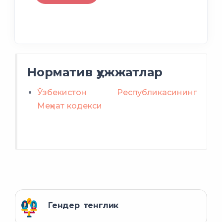
Норматив ҳужжатлар
Ўзбекистон Республикасининг
Меҳнат кодекси
Гендер тенглик