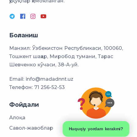
ҳуқуқлар ҳимояланган.
Боғланиш
Манзил: Ўзбекистон Республикаси, 100060,
Тошкент шаҳар, Миробод тумани, Тарас
Шевченко кўчаси, 38-А-уй.
Email:
info@madadnnt.uz
Телефон:
71 256-52-53
Фойдали
Алоқа
Савол-жавоблар
Huquqiy yordam kerakmi?