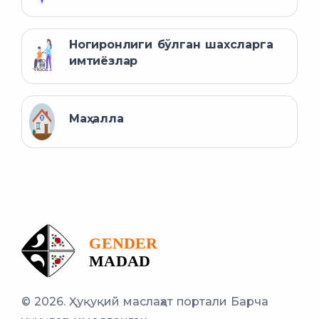
Ногиронлиги бўлган шахсларга
имтиёзлар
Маҳалла
© 2026. Ҳуқуқий маслаҳат портали
Барча