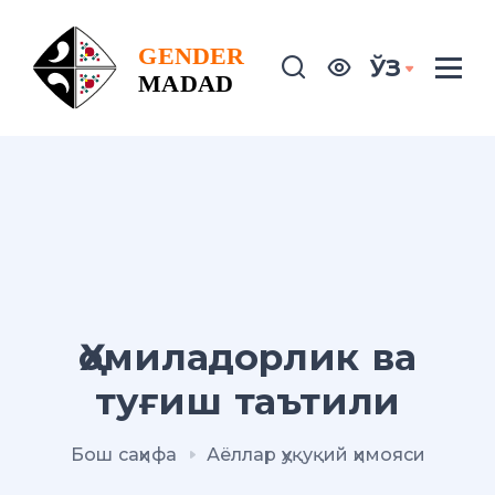
ЎЗ
Ҳомиладорлик ва
туғиш таътили
Бош саҳифа
Аёллар ҳуқуқий ҳимояси