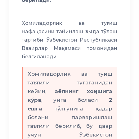
берилади.
Ҳомиладорлик ва туғиш
нафақасини тайинлаш ҳамда тўлаш
тартиби Ўзбекистон Республикаси
Вазирлар Маҳкамаси томонидан
белгиланади.
Ҳомиладорлик ва туғиш
таътили тугаганидан
кейин,
аёлнинг хоҳишига
кўра
, унга боласи
2
ёшга
тўлгунига қадар
болани парваришлаш
таътили берилиб, бу давр
учун Ўзбекистон