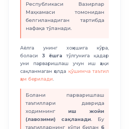
Республикаси Вазирлар
Маҳкамаси томонидан
белгиланадиган тартибда
нафақа тўланади.
Аёлга унинг хоҳишига кўра,
боласи
3 ёшга
тўлгунига қадар
уни парваришлаш учун иш ҳақи
сақланмаган ҳолда
қўшимча таътил
ҳам берилади
.
Болани парваришлаш
таътиллари даврида
ходимнинг
иш жойи
(лавозими) сақланади
. Бу
таътилларнинг кўпи билан
6