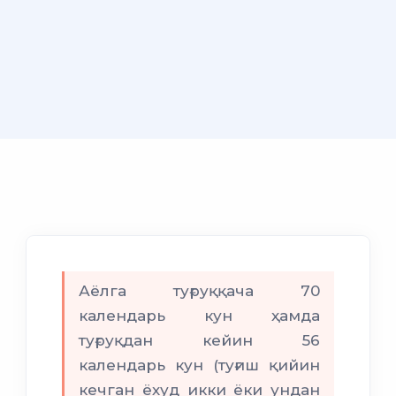
Аёлга туғруққача 70
календарь кун ҳамда
туғруқдан кейин 56
календарь кун (туғиш қийин
кечган ёхуд икки ёки ундан