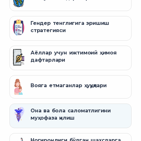
Гендер тенглигига эришиш
стратегияси
Аёллар учун ижтимоий ҳимоя
дафтарлари
Вояга етмаганлар ҳуқуқлари
Она ва бола саломатлигини
муҳофаза қилиш
Ногиронлиги бўлган шахсларга