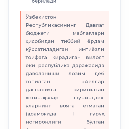
берилади.
Ўзбекистон
Республикасининг Давлат
бюджети маблағлари
ҳисобидан тиббий ёрдам
кўрсатиладиган имтиёзли
тоифага кирадиган вилоят
ёки республика даражасида
даволаниши лозим деб
топилган «Аёллар
дафтари»га киритилган
хотин-қизлар, шунингдек,
уларнинг вояга етмаган
(қарамоғида I гуруҳ
ногиронлиги бўлган