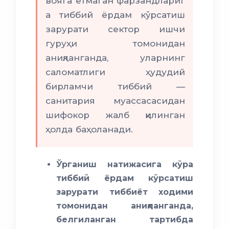
вояга етмаган фарзандлариг
а тиббий ёрдам кўрсатиш
зарурати сектор ишчи
гуруҳи томонидан
аниқланганда, уларнинг
саломатлиги ҳудудий
бирламчи тиббий —
санитария муассасасидан
шифокор жалб қилинган
ҳолда баҳоланади.
Ўрганиш натижасига кўра
тиббий ёрдам кўрсатиш
зарурати тиббиёт ходими
томонидан аниқланганда,
белгиланган тартибда