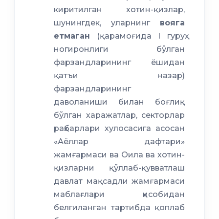
киритилган хотин-қизлар,
шунингдек, уларнинг
вояга
етмаган
(қарамоғида I гуруҳ
ногиронлиги бўлган
фарзандларининг ёшидан
қатъи назар)
фарзандларининг
даволаниши билан боғлиқ
бўлган харажатлар, секторлар
раҳбарлари хулосасига асосан
«Аёллар дафтари»
жамғармаси ва Оила ва хотин-
қизларни қўллаб-қувватлаш
давлат мақсадли жамғармаси
маблағлари ҳисобидан
белгиланган тартибда қоплаб