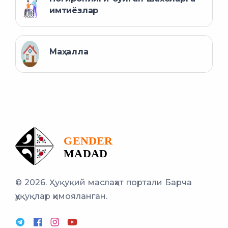
имтиёзлар
Маҳалла
© 2026. Ҳуқуқий маслаҳат портали
Барча
ҳуқуқлар ҳимояланган.