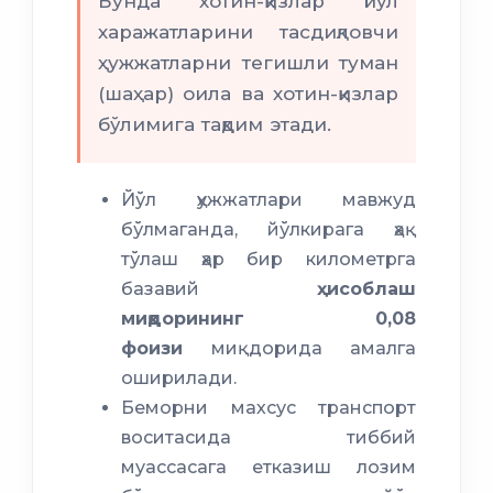
Бунда хотин-қизлар йўл
харажатларини тасдиқловчи
ҳужжатларни тегишли туман
(шаҳар) оила ва хотин-қизлар
бўлимига тақдим этади.
Йўл ҳужжатлари мавжуд
бўлмаганда, йўлкирага ҳақ
тўлаш ҳар бир километрга
базавий
ҳисоблаш
миқдорининг 0,08
фоизи
миқдорида амалга
оширилади.
Беморни махсус транспорт
воситасида тиббий
муассасага етказиш лозим