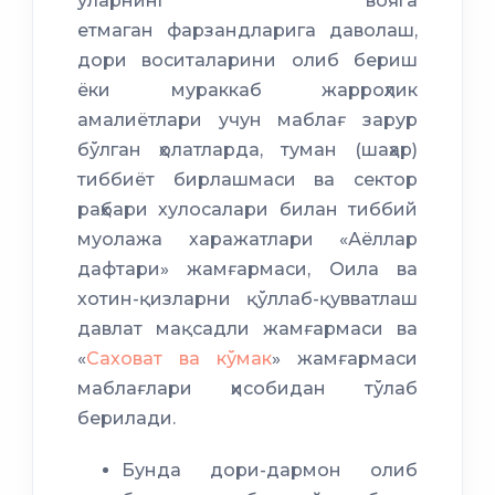
уларнинг вояга
етмаган фарзандларига даволаш,
дори воситаларини олиб бериш
ёки мураккаб жарроҳлик
амалиётлари учун маблағ зарур
бўлган ҳолатларда, туман (шаҳар)
тиббиёт бирлашмаси ва сектор
раҳбари хулосалари билан тиббий
муолажа харажатлари «Аёллар
дафтари» жамғармаси, Оила ва
хотин-қизларни қўллаб-қувватлаш
давлат мақсадли жамғармаси ва
«
Саховат ва кўмак
» жамғармаси
маблағлари ҳисобидан тўлаб
берилади.
Бунда дори-дармон олиб