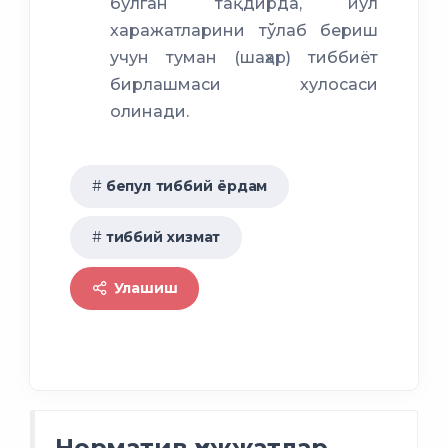
бўлган тақдирда, йўл
харажатларини тўлаб бериш
учун туман (шаҳар) тиббиёт
бирлашмаси хулосаси
олинади.
бепул тиббий ёрдам
тиббий хизмат
Улашиш
Норматив ҳужжатлар