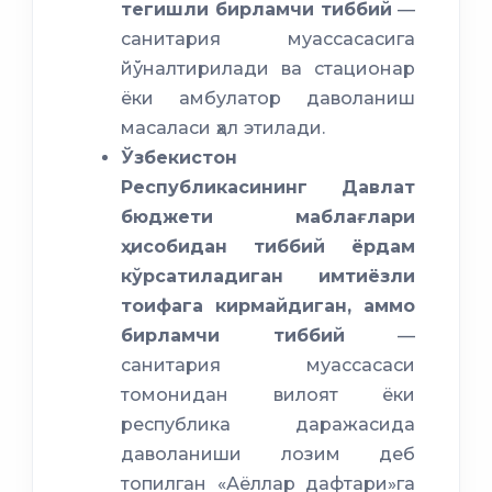
тегишли бирламчи тиббий
—
санитария муассасасига
йўналтирилади ва стационар
ёки амбулатор даволаниш
масаласи ҳал этилади.
Ўзбекистон
Республикасининг Давлат
бюджети маблағлари
ҳисобидан тиббий ёрдам
кўрсатиладиган имтиёзли
тоифага кирмайдиган, аммо
бирламчи тиббий
—
санитария муассасаси
томонидан вилоят ёки
республика даражасида
даволаниши лозим деб
топилган «Аёллар дафтари»га