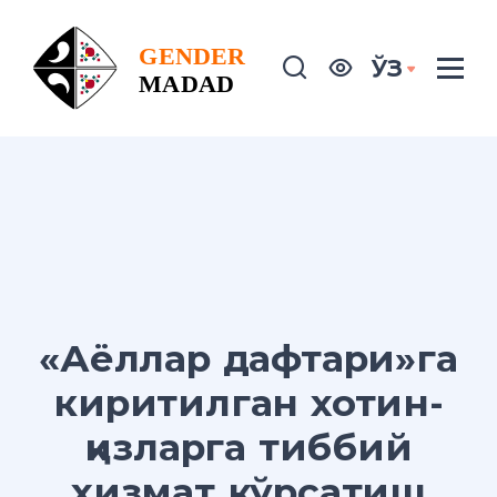
ЎЗ
«Аёллар дафтари»га
киритилган хотин-
қизларга тиббий
хизмат кўрсатиш