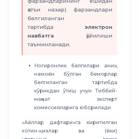
фарзандларининг ёшидан
қатъи назар) фарзандлари
белгиланган
тартибда
электрон
навбатга
қўйилиши
таъминланади.
Ногиронлик белгилари аниқ
намоён бўлган беморлар
белгиланган тартибда
кўрикдан ўтиш учун Тиббий-
меҳнат эксперт
комиссияларига юборилади.
«Аёллар дафтари»га киритилган
хотин-қизлар ва (ёки)