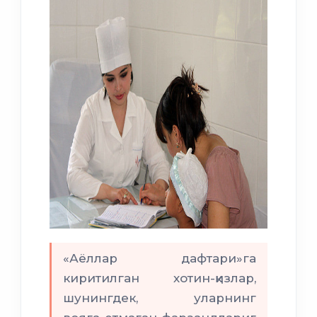
«Аёллар дафтари»га
киритилган хотин-қизлар,
шунингдек, уларнинг