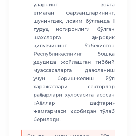
уларнинг вояга
етмаган фарзандларининг,
шунингдек, лозим бўлганда
I
гуруҳ
ногиронлиги бўлган
шахсларга ҳамроҳлик
қилувчининг Ўзбекистон
Республикасининг бошқа
ҳудудида жойлашган тиббий
муассасаларга даволаниш
учун бориш-келиш йўл
харажатлари секторлар
раҳбарлари хулосасига асосан
«Аёллар дафтари»
жамғармаси ҳисобидан тўлаб
берилади.