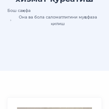
Бош саҳифа
Она ва бола саломатлигини муҳофаза
қилиш