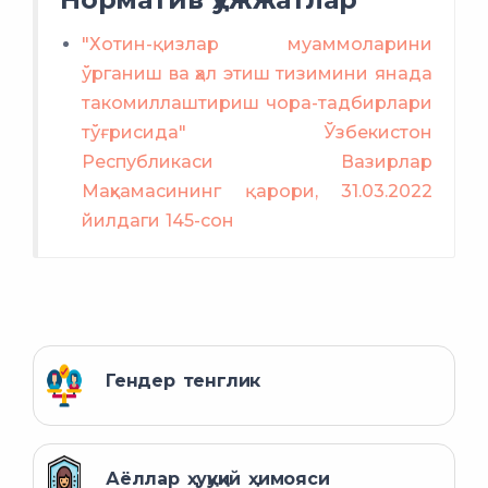
"Хотин-қизлар муаммоларини
ўрганиш ва ҳал этиш тизимини янада
такомиллаштириш чора-тадбирлари
тўғрисида" Ўзбекистон
Республикаси Вазирлар
Маҳкамасининг қарори, 31.03.2022
йилдаги 145-сон
Гендер тенглик
Аёллар ҳуқуқий ҳимояси