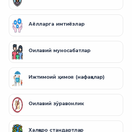
Аёлларга имтиёзлар
Оилавий муносабатлар
Ижтимоий ҳимоя (нафақалар)
Оилавий зўравонлик
Халқаро стандартлар