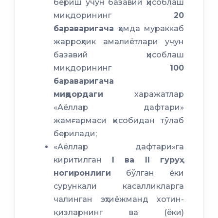
бериш учун базавий ҳисоблаш
миқдорининг
20
бараваригача
ҳамда мураккаб
жарроҳлик амалиётлари учун
базавий ҳисоблаш
миқдорининг
100
бараваригача
миқдордаги
харажатлар
«Аёллар дафтари»
жамғармаси ҳисобидан тўлаб
берилади;
«Аёллар дафтари»га
киритилган
I ва II гуруҳ
ногиронлиги
бўлган ёки
сурункали касалликларга
чалинган эҳтиёжманд хотин-
қизларнинг ва (ёки)