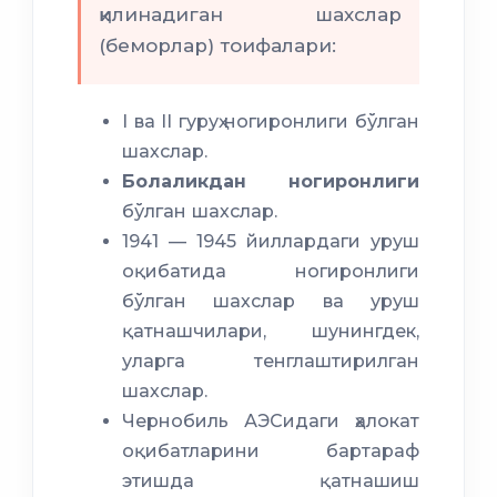
қилинадиган шахслар
(беморлар) тоифалари:
I ва II гуруҳ ногиронлиги бўлган
шахслар.
Болаликдан ногиронлиги
бўлган шахслар.
1941 — 1945 йиллардаги уруш
оқибатида ногиронлиги
бўлган шахслар ва уруш
қатнашчилари, шунингдек,
уларга тенглаштирилган
шахслар.
Чернобиль АЭСидаги ҳалокат
оқибатларини бартараф
этишда қатнашиш