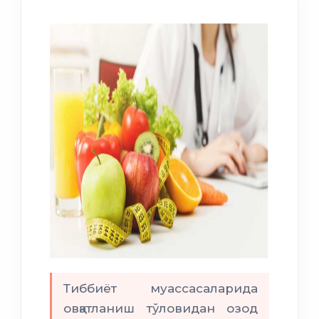
Тиббиёт муассасаларида
овқатланиш тўловидан озод