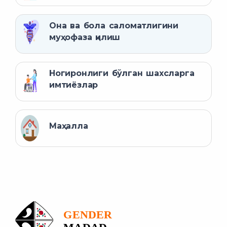
Она ва бола саломатлигини
муҳофаза қилиш
Ногиронлиги бўлган шахсларга
имтиёзлар
Маҳалла