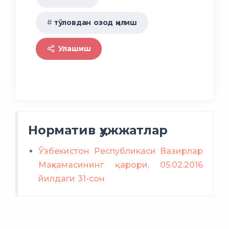
тўловдан озод қилиш
Улашиш
Норматив ҳужжатлар
Ўзбекистон Республикаси Вазирлар
Маҳкамасининг қарори, 05.02.2016
йилдаги 31-сон