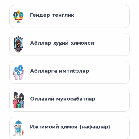
Гендер тенглик
Аёллар ҳуқуқий ҳимояси
Аёлларга имтиёзлар
Оилавий муносабатлар
Ижтимоий ҳимоя (нафақалар)