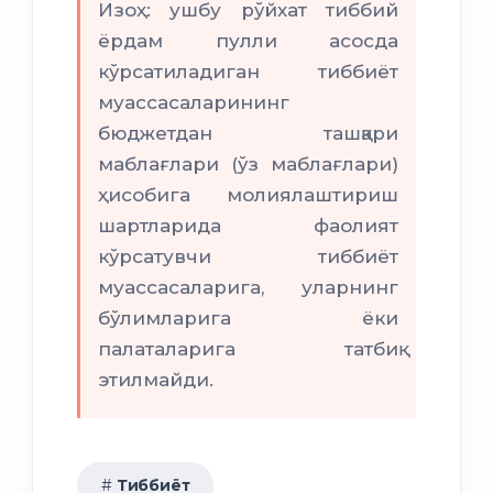
Изоҳ: ушбу рўйхат тиббий
ёрдам пулли асосда
кўрсатиладиган тиббиёт
муассасаларининг
бюджетдан ташқари
маблағлари (ўз маблағлари)
ҳисобига молиялаштириш
шартларида фаолият
кўрсатувчи тиббиёт
муассасаларига, уларнинг
бўлимларига ёки
палаталарига татбиқ
этилмайди.
Тиббиёт