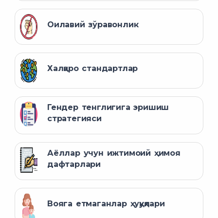
Оилавий зўравонлик
Халқаро стандартлар
Гендер тенглигига эришиш
стратегияси
Аёллар учун ижтимоий ҳимоя
дафтарлари
Вояга етмаганлар ҳуқуқлари