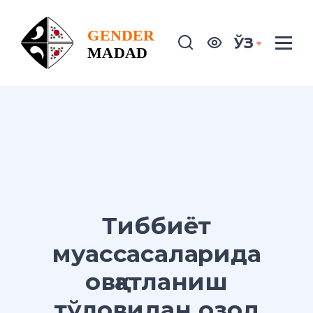
ЎЗ
Тиббиёт
муассасаларида
овқатланиш
тўловидан озод