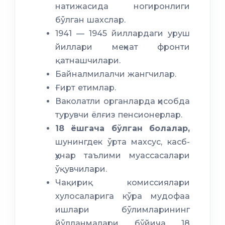
натижасида ногиронлиги
бўлган шахслар.
1941 — 1945 йиллардаги уруш
йиллари меҳнат фронти
қатнашчилари.
Байналмилалчи жангчилар.
Ғирт етимлар.
Ваколатли органларда ҳисобда
турувчи ёлғиз пенсионерлар.
18 ёшгача бўлган болалар,
шунингдек ўрта махсус, касб-
ҳунар таълими муассасалари
ўқувчилари.
Чақириқ комиссиялари
хулосаларига кўра мудофаа
ишлари бўлимларининг
йўлланмалари бўйича 18