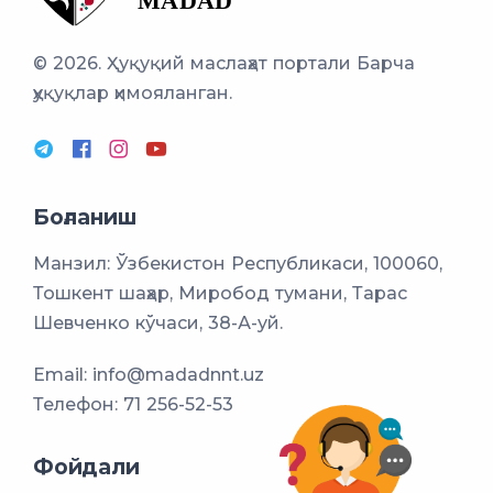
© 2026. Ҳуқуқий маслаҳат портали
Барча
ҳуқуқлар ҳимояланган.
Боғланиш
Манзил: Ўзбекистон Республикаси, 100060,
Тошкент шаҳар, Миробод тумани, Тарас
Шевченко кўчаси, 38-А-уй.
Email:
info@madadnnt.uz
Телефон:
71 256-52-53
Фойдали