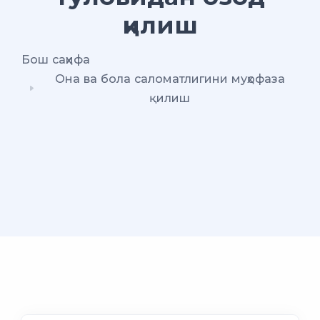
қилиш
Бош саҳифа
Она ва бола саломатлигини муҳофаза
қилиш