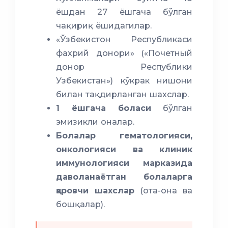
ёшдан 27 ёшгача бўлган
чақириқ ёшидагилар.
«Ўзбекистон Республикаси
фахрий донори» («Почетный
донор Республики
Узбекистан») кўкрак нишони
билан тақдирланган шахслар.
1 ёшгача боласи
бўлган
эмизикли оналар.
Болалар гематологияси,
онкологияси ва клиник
иммунологияси марказида
даволанаётган болаларга
қаровчи шахслар
(ота-она ва
бошқалар).