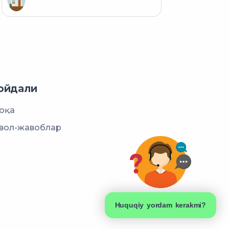
ойдали
оқа
вол-жавоблар
Huquqiy yordam kerakmi?