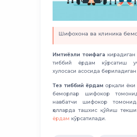
Шифохона ва клиника бе
Имтиёзли тоифага
кирадиган 
тиббий ёрдам кўрсатиш уч
хулосаси асосида бериладига
Тез тиббий ёрдам
орқали ёки 
беморлар шифокор томон
навбатчи шифокор томонида
ҳолларда ташхис қўйиш текш
ёрдам
кўрсатилади.