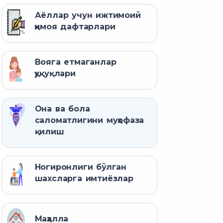
Аёллар учун ижтимоий
ҳимоя дафтарлари
Вояга етмаганлар
ҳуқуқлари
Она ва бола
саломатлигини муҳофаза
қилиш
Ногиронлиги бўлган
шахсларга имтиёзлар
Маҳалла