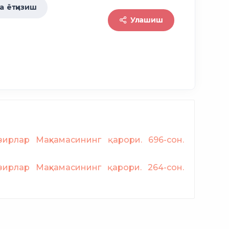
 ётқизиш
Улашиш
ирлар Маҳкамасининг қарори. 696-сон.
ирлар Маҳкамасининг қарори. 264-сон.