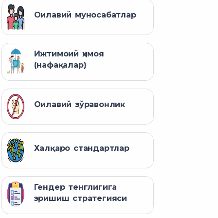
Оилавий муносабатлар
Ижтимоий ҳимоя
(нафақалар)
Оилавий зўравонлик
Халқаро стандартлар
Гендер тенглигига
эришиш стратегияси