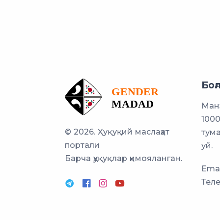
Боғ
Манз
1000
© 2026. Ҳуқуқий маслаҳат
тума
портали
уй.
Барча ҳуқуқлар ҳимояланган.
Emai
Тел