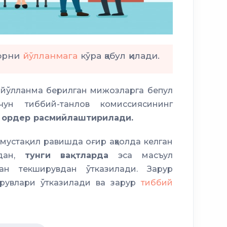
морни
йўлланмага
кўра қабул қилади.
йўлланма берилган мижозларга бепул
ун тиббий-танлов комиссиясининг
н
ордер расмийлаштирилади.
мустақил равишда оғир аҳволда келган
идан,
тунги вақтларда
эса масъул
н текширувдан ўтказилади. Зарур
ирувлари ўтказилади ва зарур
тиббий