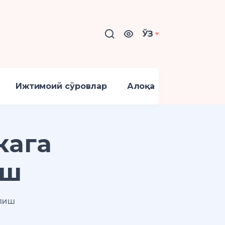
ЎЗ
Ижтимоий сўровлар
Алоқа
кага
иш
илиш