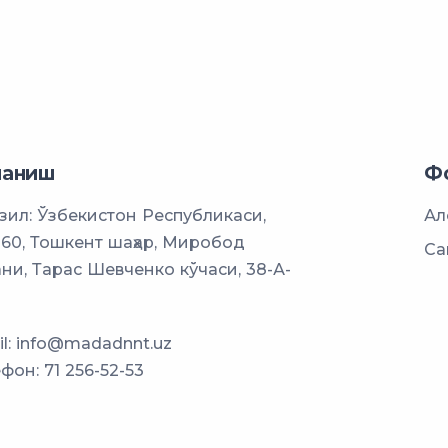
ланиш
Ф
ил: Ўзбекистон Республикаси,
Ал
60, Тошкент шаҳар, Миробод
Са
ни, Тарас Шевченко кўчаси, 38-А-
l:
info@madadnnt.uz
ефон:
71 256-52-53