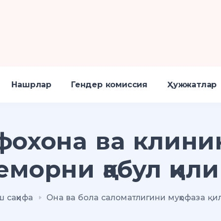
Нашрлар
Гендер комиссия
Ҳужжатлар
охона ва клини
еморни қабул қил
 саҳифа
Она ва бола саломатлигини муҳофаза қ