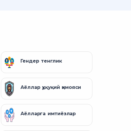
Гендер тенглик
Аёллар ҳуқуқий ҳимояси
Аёлларга имтиёзлар