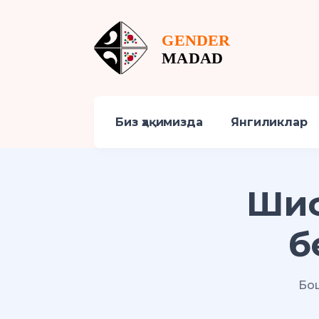
Биз ҳақимизда
Янгиликлар
Шиф
б
Бош