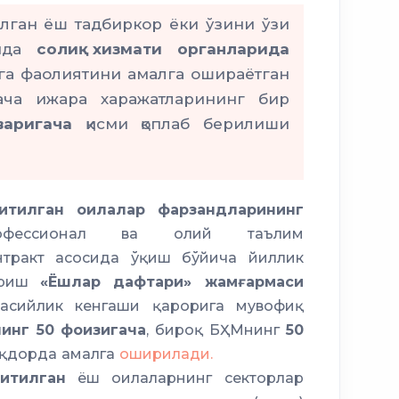
ёнғинлар ва бошқа фавқулодда
лган ёш тадбиркор ёки ўзини ўзи
тида
солиқ хизмати органларида
га фаолиятини амалга ошираётган
ача ижара харажатларининг бир
йилдан
варигача
қисми қоплаб берилиши
итилган оилалар фарзандларининг
рофессионал ва олий таълим
онтракт асосида ўқиш бўйича йиллик
бериш
«Ёшлар дафтари» жамғармаси
сийлик кенгаши қарорига мувофиқ
нинг 50 фоизигача
, бироқ БҲМнинг
50
қдорда амалга
оширилади.
итилган
ёш оилаларнинг секторлар