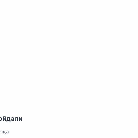
ойдали
оқа