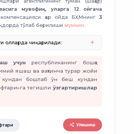
ишлари агентлигининг туман (шаҳар)
асига мувофиқ, уларга 12 ойгача
компенсацияси ҳар ойда БҲМнинг
3
қдорда тўлаб берилиши
мумкин.
и ҳолларда чиқарилади:
доимий даромад манбаига
шаш учун
республиканинг бошқа
оимий яшаш ва вақтинча турар жойи
аб берилганда;
н кундан бошлаб ўн беш кундан
афтари»га тегишли
ўзгартиришлар
дия ажратилганда;
Улашиш
фтари