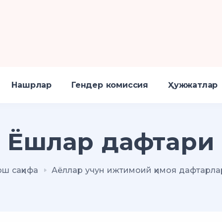
Нашрлар
Гендер комиссия
Ҳужжатлар
Ёшлар дафтари
ош саҳифа
Аёллар учун ижтимоий ҳимоя дафтарла