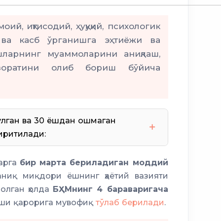
ий, иқтисодий, ҳуқуқий, психологик
им ва касб ўрганишга эҳтиёжи ва
шларнинг муаммоларини аниқлаш,
зоратини олиб бориш бўйича
ўлган ва 30 ёшдан ошмаган
иритилади:
дафтар
Аёллар дафтари
арга
бир марта бериладиган моддий
еестри
аниқ миқдори ёшнинг ҳаётий вазияти
олган ҳолда
БҲМнинг 4 бараваригача
ши қарорига мувофиқ
тўлаб берилади
.