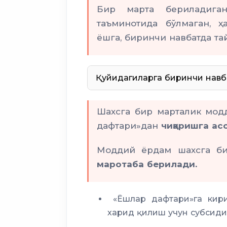
Бир марта бериладига
таъминотида бўлмаган, ҳ
I ёки II гуруҳ ногиронлиги
ёшга, биринчи навбатда та
Қуйидагиларга биринчи навб
ногиронлиги
Шахсга бир марталик мо
парваришига муҳ
дафтари»дан
чиқаришга ас
ногирони
Моддий ёрдам шахсга б
ногирон б
маротаба берилади.
Меҳрибонлик
«Ёшлар дафтари»га кири
бўлган
харид қилиш учун субсид