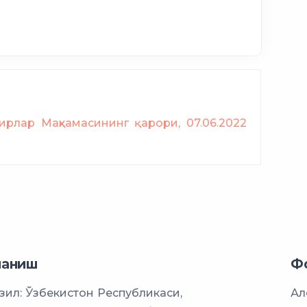
а
уний киритиш
ирлар Маҳкамасининг қарори, 07.06.2022
ҳукми
имконини
ланиш
Ф
ил: Ўзбекистон Республикаси,
Ал