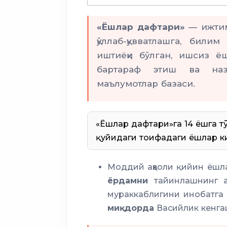
«Ёшлар дафтари»
— ижтимо
қўллаб-қувватлашга, бил
иштиёқи бўлган, ишсиз ё
бартараф этиш ва на
маълумотлар базаси.
«Ёшлар дафтари»га 14 ёшга т
қуйидаги тоифадаги ёшлар к
Темир 
Моддий аҳволи қийин ёшл
Ижтимоий ҳимоя ягона р
ёрдамни
тайинлашнинг 
мураккаблигини инобатга 
боқувчисини йўқотган
миқдорда
Васийлик кенга