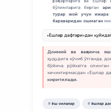
раҳбарларига ва Ёшлар 
бўлимларига берган
ариз
турар жой учун ижара
бараваридан ошмаган
ми
«Ёшлар дафтари»дан қуйидаг
Доимий ва вақтинча я
ҳудудига кўчиб ўтганда, д
тўл
бўйича рўйхатга олинга
кечиктирмасдан «Ёшлар д
киритилади.
харид қилиш учун субси
ёш оилалар
ёшлар да