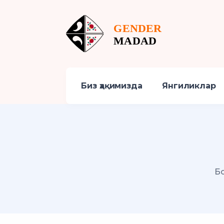
Биз ҳақимизда
Янгиликлар
Б