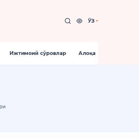
ЎЗ
Ижтимоий сўровлар
Алоқа
ри