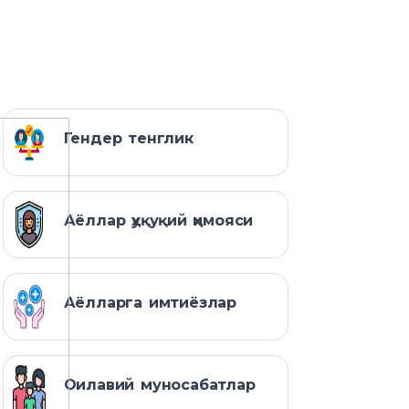
Гендер тенглик
Аёллар ҳуқуқий ҳимояси
Аёлларга имтиёзлар
Оилавий муносабатлар