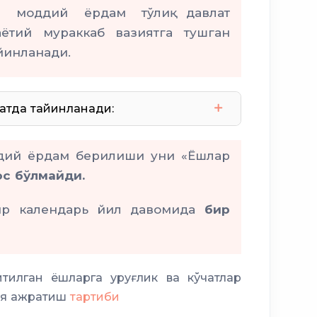
н моддий ёрдам тўлиқ давлат
аётий мураккаб вазиятга тушган
йинланади.
атда тайинланади:
I ёки II гуруҳ
ота-она қарамоғидан маҳрум бўлган
ддий ёрдам берилиши уни «Ёшлар
тож
ос бўлмайди.
ир календарь йил давомида
бир
ола бўлган
беморга қарашга мажбур
тилган ёшларга уруғлик ва кўчатлар
ия ажратиш
тартиби