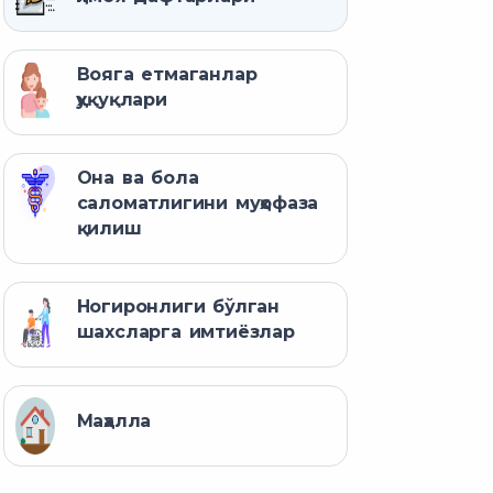
Вояга етмаганлар
ҳуқуқлари
Она ва бола
саломатлигини муҳофаза
қилиш
Ногиронлиги бўлган
шахсларга имтиёзлар
Маҳалла