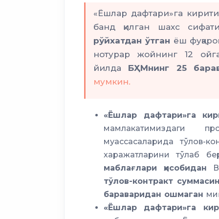
«Ёшлар дафтари»га кирити
вазиятлар
банд қилган шахс сифа
рўйхатдан ўтган
ёш фуқаро
нотурар жойнинг 12 ойг
3 
йилда
БҲМнинг 25 бара
деҳқончилик
мумкин.
«Ёшлар дафтари»га кир
мамлакатимиздаги п
муассасаларида тўлов-к
харажатларини тўлаб 
маблағлари ҳисобидан
Ва
тўлов-контракт суммаси
бараваридан ошмаган
ми
«Ёшлар дафтари»га кир