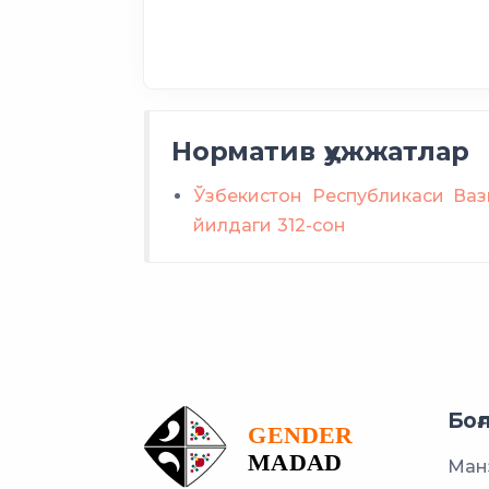
тиббий хизмат
давлат таъминотиг
ноқон
Норматив ҳужжатлар
Ўзбекистон Республикаси Ваз
йилдаги 312-сон
қонуний кучга
бермайдиган
Боғ
Манз