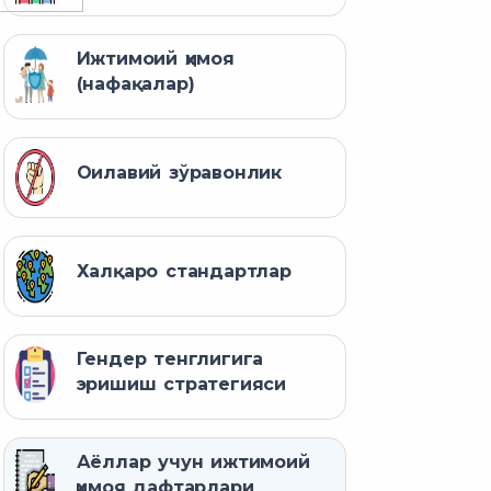
Ижтимоий ҳимоя
(нафақалар)
Оилавий зўравонлик
Халқаро стандартлар
Гендер тенглигига
эришиш стратегияси
Аёллар учун ижтимоий
ҳимоя дафтарлари