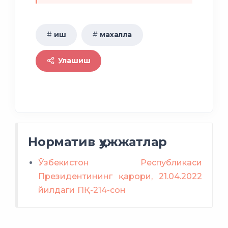
давлат
рўйхатини шакллантиради
буюртмасини беради
иш
махалла
Бандликка
кўмаклашиш давлат
Улашиш
малакани баҳолаш
жамғармаси
марказлари томонидан
аниқланади
малака
ишсиз
сертификатлари берилади
шахслар
Ишга марҳамат
малака сертификатини
Норматив ҳужжатлар
олган фуқароларга
Ўзбекистон Республикаси
Президентининг қарори, 21.04.2022
йилдаги ПҚ-214-сон
субсидиялар берилади