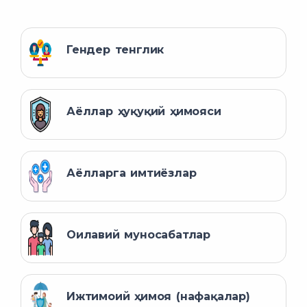
Гендер тенглик
Аёллар ҳуқуқий ҳимояси
Аёлларга имтиёзлар
Оилавий муносабатлар
Ижтимоий ҳимоя (нафақалар)