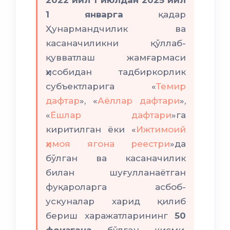
2022 йил 1 июлдан 2025 йил
даромад солиғи
1 январга
қадар
Ҳунармандчилик ва
50 фоизга
касаначиликни қўллаб-
қувватлаш жамғармаси
1 миллион
ҳисобидан тадбиркорлик
сўмгача
субъектларига «
Темир
дафтар
», «
Аёллар дафтари
»,
«
Ёшлар дафтари
»га
ўзини ўзи банд
киритилган ёки «
Ижтимоий
қилган шахслар
ҳимоя ягона реестри
»да
бўлган ва касаначилик
билан шуғулланаётган
фуқароларга асбоб-
ускуналар харид қилиб
бериш харажатларининг
50