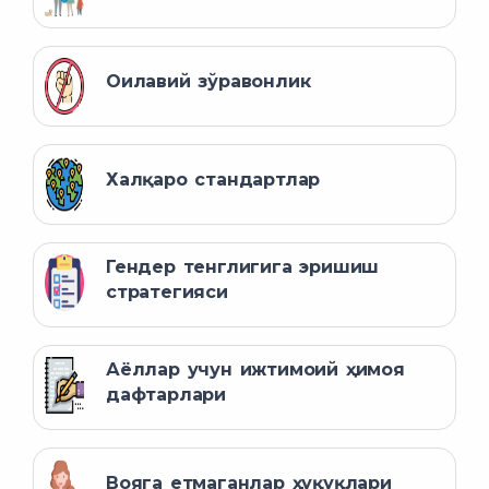
Оилавий зўравонлик
Халқаро стандартлар
Гендер тенглигига эришиш
стратегияси
Аёллар учун ижтимоий ҳимоя
дафтарлари
Вояга етмаганлар ҳуқуқлари