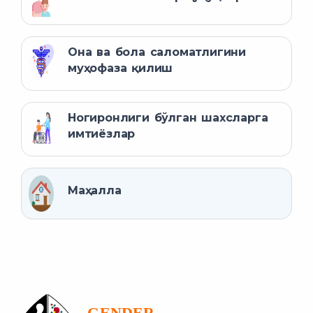
Она ва бола саломатлигини
муҳофаза қилиш
Ногиронлиги бўлган шахсларга
имтиёзлар
Маҳалла