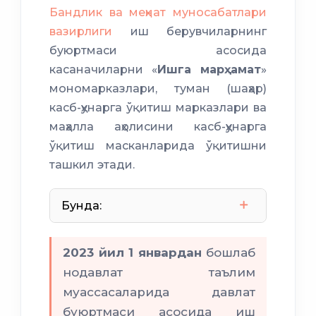
Бандлик ва меҳнат муносабатлари
вазирлиги
иш берувчиларнинг
буюртмаси асосида
касаначиларни «
Ишга марҳамат
»
мономарказлари, туман (шаҳар)
асбоб-ускуналар касаначига
касб-ҳунарга ўқитиш марказлари ва
бепул берилади
маҳалла аҳолисини касб-ҳунарга
ўқитиш масканларида ўқитишни
ташкил этади.
Бунда:
2023 йил 1 январдан
бошлаб
ҳокими ёрдамчилари
нодавлат таълим
муассасаларида давлат
буюртмаси асосида иш