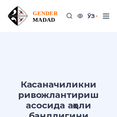
ЎЗ
Касаначиликни
ривожлантириш
асосида аҳоли
бандлигини