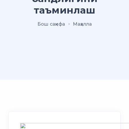
таъминлаш
Бош саҳифа
Маҳалла