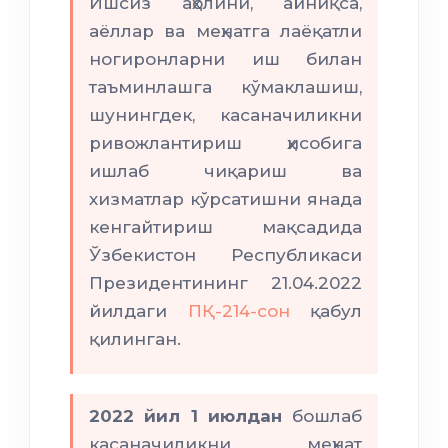
Ишсиз аҳолини, айниқса,
аёллар ва меҳнатга лаёқатли
ногиронларни иш билан
таъминлашга кўмаклашиш,
шунингдек, касаначиликни
ривожлантириш ҳисобига
ишлаб чиқариш ва
хизматлар кўрсатишни янада
кенгайтириш мақсадида
Ўзбекистон Республикаси
Президентининг 21.04.2022
йилдаги
ПҚ-214-сон
қабул
қилинган.
2022 йил 1 июлдан
бошлаб
касаначиликни меҳнат