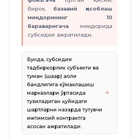
фоизгача
бўлган қисми,
бироқ
базавий ҳисоблаш
миқдорининг 10
бараваригача
миқдорида
3 ой
субсидия ажратилади.
давомидаги касаначилик
фаолияти учун бир ойлик
ўртача даромади
Бунда, субсидия
миқдорида бир марталик
тадбиркорлик субъекти ва
субсидия ажратилади
туман (шаҳар) аҳоли
бандлигига кўмаклашиш
марказлари ўртасида
тузиладиган қуйидаги
шартларни назарда тутувчи
ижтимоий контрактга
асосан ажратилади: