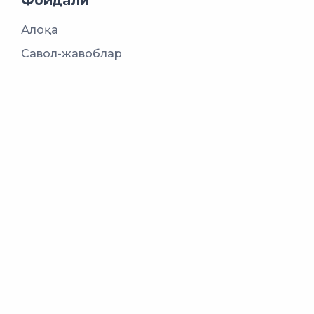
Фойдали
Алоқа
Савол-жавоблар