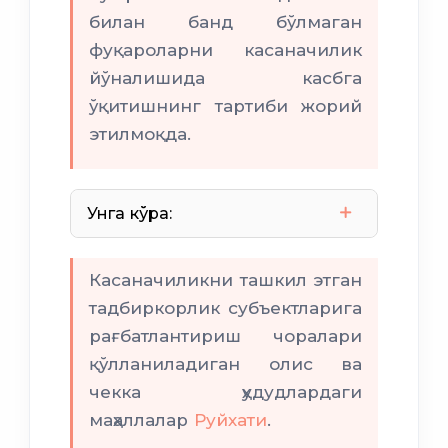
ҳокими ёрдамчилари
билан банд бўлмаган
мониторинг
фуқароларни касаначилик
йўналишида касбга
ўқитишнинг тартиби жорий
этилмоқда.
тадбиркорларни аниқлайди
Унга кўра:
Касаначиликни ташкил этган
рўйхатини шакллантиради
Ишга
тадбиркорлик субъектларига
марҳамат
рағбатлантириш чоралари
қўлланиладиган олис ва
чекка ҳудудлардаги
маҳаллалар
Руйхати
.
касблар