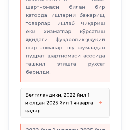
шартномаси билан бир
қаторда ишларни бажариш,
товарлар ишлаб чиқариш
ёки хизматлар кўрсатиш
ҳақидаги фуқаролик-ҳуқуқий
шартномалар, шу жумладан
пудрат шартномаси асосида
ташкил этишга рухсат
берилди.
Белгиландики, 2022 йил 1
июлдан 2025 йил 1 январга
қадар: