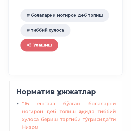
болаларни ногирон деб топиш
тиббий хулоса
Улашиш
Норматив ҳужжатлар
"16 ёшгача бўлган болаларни
ногирон деб топиш ҳақида тиббий
хулоса бериш тартиби тўғрисида"ги
Низом