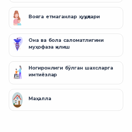
Вояга етмаганлар ҳуқуқлари
Она ва бола саломатлигини
муҳофаза қилиш
Ногиронлиги бўлган шахсларга
имтиёзлар
Маҳалла