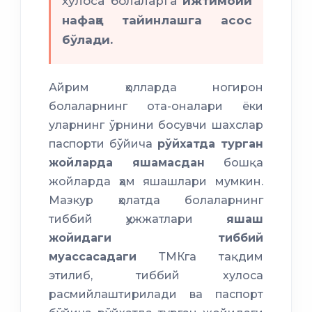
хулоса болаларга
ижтимоий
нафақа тайинлашга асос
бўлади.
Айрим ҳолларда ногирон
болаларнинг ота-оналари ёки
уларнинг ўрнини босувчи шахслар
паспорти бўйича
рўйхатда турган
жойларда яшамасдан
бошқа
жойларда ҳам яшашлари мумкин.
Мазкур ҳолатда болаларнинг
тиббий ҳужжатлари
яшаш
жойидаги тиббий
муассасадаги
ТМКга тақдим
этилиб, тиббий хулоса
расмийлаштирилади ва паспорт