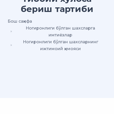
бериш тартиби
Бош саҳифа
Ногиронлиги бўлган шахсларга
имтиёзлар
Ногиронлиги бўлган шахсларнинг
ижтимоий ҳимояси