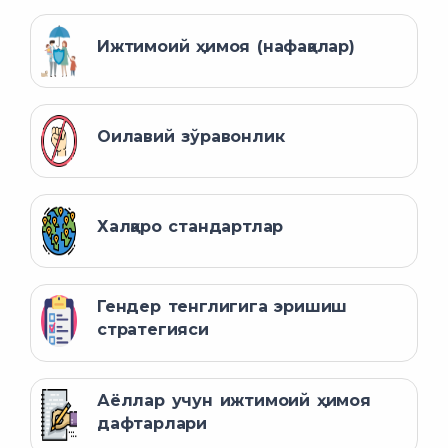
Ижтимоий ҳимоя (нафақалар)
Оилавий зўравонлик
Халқаро стандартлар
Гендер тенглигига эришиш
стратегияси
Аёллар учун ижтимоий ҳимоя
дафтарлари