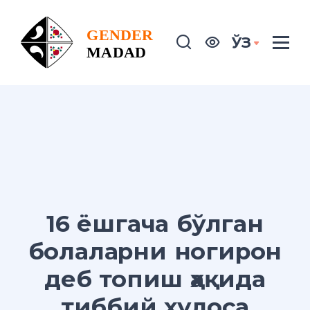
ЎЗ
16 ёшгача бўлган
болаларни ногирон
деб топиш ҳақида
тиббий хулоса