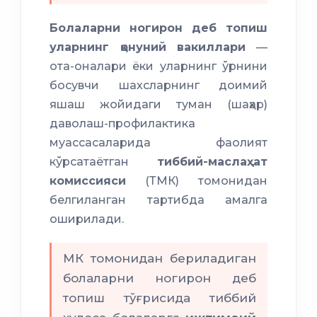
Болаларни ногирон деб топиш
уларнинг қонуний вакиллари
—
ота-оналари ёки уларнинг ўрнини
босувчи шахсларнинг доимий
яшаш жойидаги туман (шаҳар)
даволаш-профилактика
муассасаларида фаолият
кўрсатаётган
тиббий-маслаҳат
комиссияси
(ТМК) томонидан
белгиланган тартибда амалга
оширилади.
МК томонидан бериладиган
болаларни ногирон деб
топиш тўғрисида тиббий