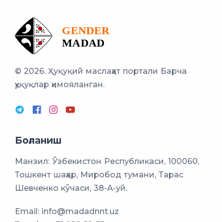
© 2026. Ҳуқуқий маслаҳат портали
Барча
ҳуқуқлар ҳимояланган.
Боғланиш
Манзил: Ўзбекистон Республикаси, 100060,
Тошкент шаҳар, Миробод тумани, Тарас
Шевченко кўчаси, 38-А-уй.
Email:
info@madadnnt.uz