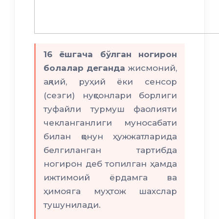
16 ёшгача бўлган ногирон
болалар деганда
жисмоний,
ақлий, руҳий ёки сенсор
(сезги) нуқсонлари борлиги
туфайли турмуш фаолияти
чекланганлиги муносабати
билан қонун ҳужжатларида
белгиланган тартибда
ногирон деб топилган ҳамда
ижтимоий ёрдамга ва
ҳимояга муҳтож шахслар
тушунилади.