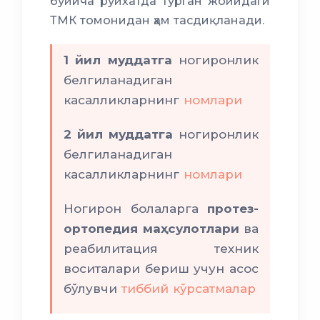
бўйича рўйхатда турган жойидаги
ТМК томонидан ҳам тасдиқланади.
1 йил муддатга
ногиронлик
белгиланадиган
касалликларнинг
номлари
2 йил муддатга
ногиронлик
белгиланадиган
касалликларнинг
номлари
Ногирон болаларга
протез-
ортопедия маҳсулотлари
ва
реабилитация техник
воситалари бериш учун асос
бўлувчи
тиббий кўрсатмалар