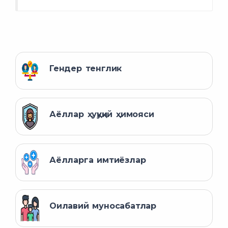
Гендер тенглик
Аёллар ҳуқуқий ҳимояси
Аёлларга имтиёзлар
Оилавий муносабатлар