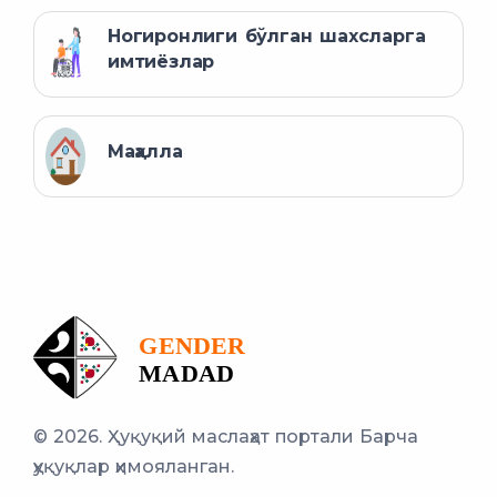
Ногиронлиги бўлган шахсларга
имтиёзлар
Маҳалла
© 2026. Ҳуқуқий маслаҳат портали
Барча
ҳуқуқлар ҳимояланган.