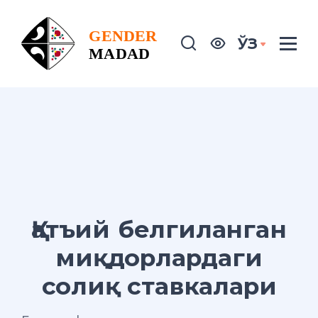
ЎЗ
Қатъий белгиланган
миқдорлардаги
солиқ ставкалари