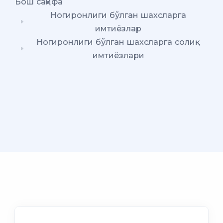
Бош саҳифа
Ногиронлиги бўлган шахсларга
имтиёзлар
Ногиронлиги бўлган шахсларга солиқ
имтиёзлари