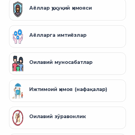
Аёллар ҳуқуқий ҳимояси
Аёлларга имтиёзлар
Оилавий муносабатлар
Ижтимоий ҳимоя (нафақалар)
Оилавий зўравонлик