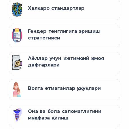
Халқаро стандартлар
Гендер тенглигига эришиш
стратегияси
Аёллар учун ижтимоий ҳимоя
дафтарлари
Вояга етмаганлар ҳуқуқлари
Она ва бола саломатлигини
муҳофаза қилиш