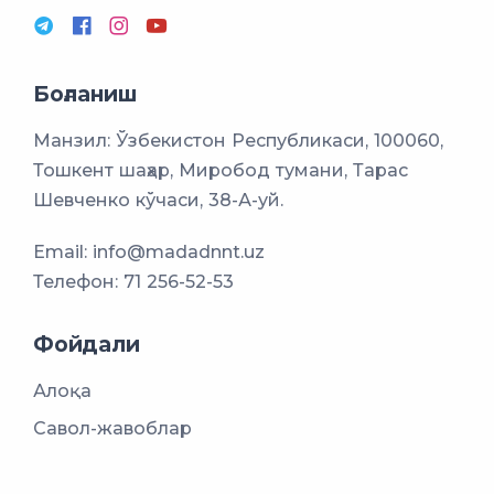
Боғланиш
Манзил: Ўзбекистон Республикаси, 100060,
Тошкент шаҳар, Миробод тумани, Тарас
Шевченко кўчаси, 38-А-уй.
Email:
info@madadnnt.uz
Телефон:
71 256-52-53
Фойдали
Алоқа
Савол-жавоблар