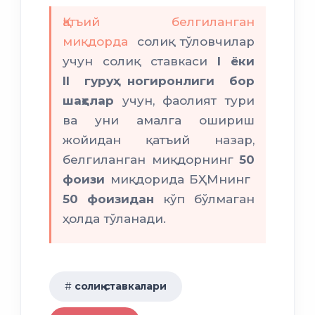
Қатъий белгиланган
миқдорда
солиқ тўловчилар
учун солиқ ставкаси
I ёки
II
гуруҳ ногиронлиги бор
шаҳслар
учун, фаолият тури
ва уни амалга ошириш
жойидан қатъий назар,
белгиланган миқдорнинг
50
фоизи
миқдорида БҲМнинг
50 фоизидан
кўп бўлмаган
ҳолда тўланади.
солиқ ставкалари