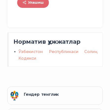
Улашиш
Норматив ҳужжатлар
Ўзбекистон Республикаси Солиқ
Кодекси
Гендер тенглик