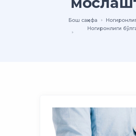
мослаш
Бош саҳифа
Ногиронлиг
Ногиронлиги бўлга