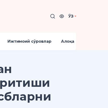
ЎЗ
Ижтимоий сўровлар
Алоқа
ан
юритиши
асбларни