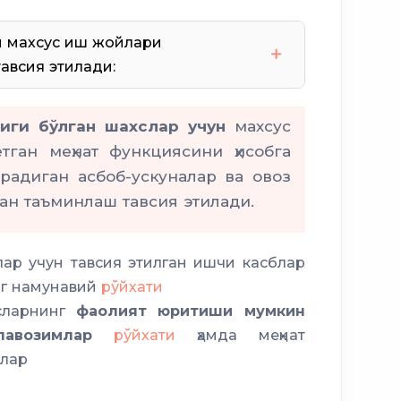
н махсус иш жойлари
авсия этилади:
иги бўлган шахслар учун
махсус
ган меҳнат функциясини ҳисобга
ирадиган асбоб-ускуналар ва овоз
ан таъминлаш тавсия этилади.
ар учун тавсия этилган ишчи касблар
нг намунавий
рўйхати
сларнинг
фаолият юритиши мумкин
лавозимлар
рўйхати
ҳамда меҳнат
ялар