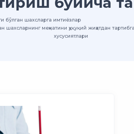
тириш бўйича та
и бўлган шахсларга имтиёзлар
н шахсларнинг меҳнатини ҳуқуқий жиҳатдан тартибг
хусусиятлари