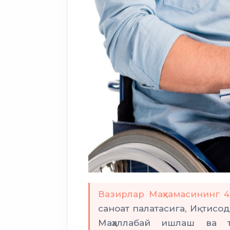
Вазирлар Маҳкамасининг 
саноат палатасига, Иқтисо
Маҳаллабай ишлаш ва т