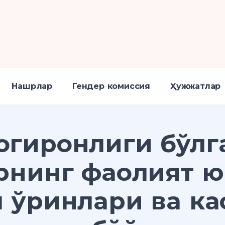
Нашрлар
Гендер комиссия
Ҳужжатлар
огиронлиги бўлг
рнинг фаолият 
 ўринлари ва к