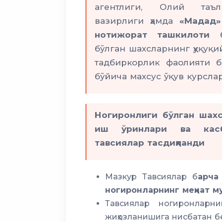
агентлиги, Олий та
вазирлиги ҳамда
«Мадад»
нотижорат ташкилоти
б
бўлган шахсларнинг ҳуқуқ
тадбиркорлик фаолияти 
бўйича махсус ўқув курсла
Ногиронлиги бўлган шах
иш ўринлари ва кас
тавсиялар тасдиқланди
Мазкур Тавсиялар б
арча
ногиронларнинг меҳнат м
Тавсиялар ногиронларн
жиҳозланишига нисбатан б