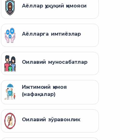
Аёллар ҳуқуқий ҳимояси
Аёлларга имтиёзлар
Оилавий муносабатлар
Ижтимоий ҳимоя
(нафақалар)
Оилавий зўравонлик