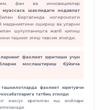
ълим, фан ва инновациялар
 муассаса шаклидаги нодавлат
илан биргаликда ногиронлиги
ий маданиятини ошириш ва уларни
билан шуғулланишга жалб қилиш
рини ташкил этиш тавсия этилди.
сларнинг фаолият юритиши учун
бларни мослаштириш бўйича
 ташкилотларда фаолият юритувчи
уносабатларига татбиқ этилди
.
инг махсус яратилган иш жойлари
елгиланади.