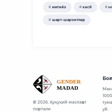
имтиёз
касб
н
шарт-шароитлар
Боғ
Манз
1000
© 2026. Ҳуқуқий маслаҳат
тума
портали
уй.