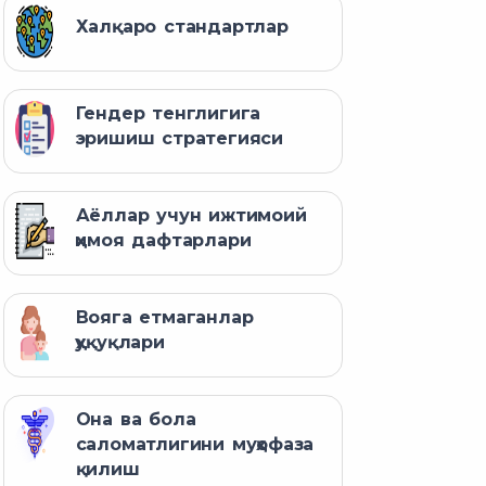
Халқаро стандартлар
Гендер тенглигига
эришиш стратегияси
Аёллар учун ижтимоий
ҳимоя дафтарлари
Вояга етмаганлар
ҳуқуқлари
Она ва бола
саломатлигини муҳофаза
қилиш