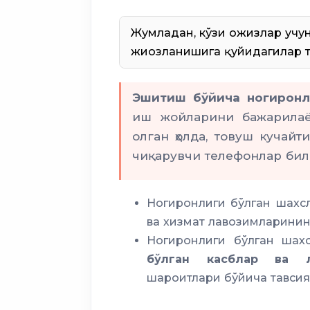
Жумладан, кўзи ожизлар учу
жиҳозланишига қуйидагилар т
Эшитиш бўйича ногиронл
иш жойларини бажарилаёт
олган ҳолда, товуш кучайт
чиқарувчи телефонлар бил
Ногиронлиги бўлган шахсл
ва хизмат лавозимларини
Ногиронлиги бўлган шах
бўлган касблар ва 
шароитлари бўйича тавси