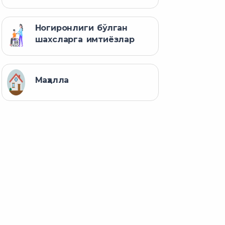
Ногиронлиги бўлган
шахсларга имтиёзлар
Маҳалла