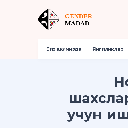
Биз ҳақимизда
Янгиликлар
Н
шахсла
учун иш