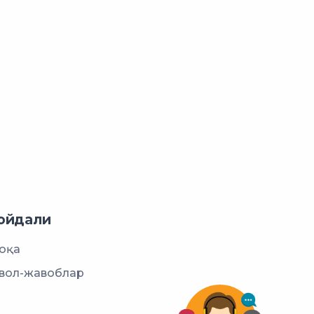
ойдали
оқа
вол-жавоблар