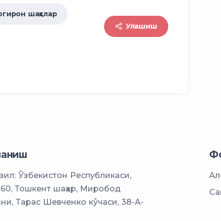
огирон шаҳслар
Улашиш
ланиш
Ф
ил: Ўзбекистон Республикаси,
Ал
60, Тошкент шаҳар, Миробод
Са
ни, Тарас Шевченко кўчаси, 38-А-