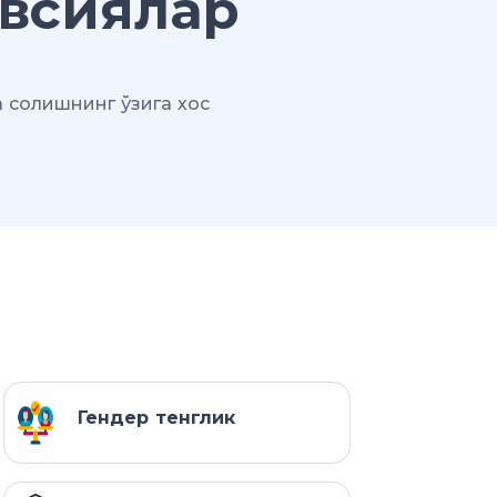
всиялар
а солишнинг ўзига хос
Гендер тенглик