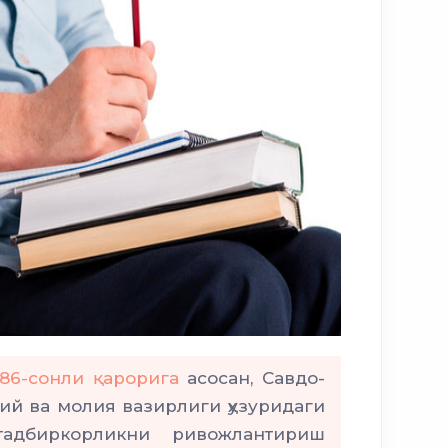
486-сонли қарорига
асосан, Савдо-
дий ва молия вазирлиги ҳузуридаги
адбиркорликни ривожлантириш