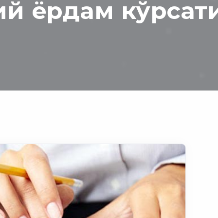
й ёрдам кўрсат