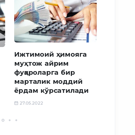
Ижтимоий ҳимояга
муҳтож айрим
2024 йи
фуқароларга бир
нимала
марталик моддий
ёрдам кўрсатилади
29.12.2023
27.05.2022