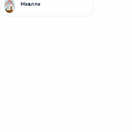
Маҳалла
л 1 январдан
Меҳнат кодекси ян
р ўзгаради?
таҳрирда қабул
қилинди
31.10.2022