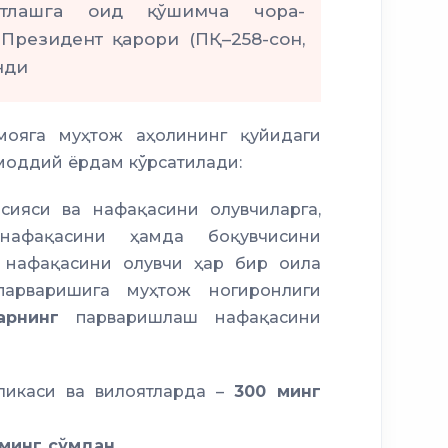
ватлашга оид қўшимча чора-
 Президент қарори (ПҚ–258-сон,
нди
имояга муҳтож аҳолининг қуйидаги
моддий ёрдам кўрсатилади:
сияси ва нафақасини олувчиларга,
нафақасини ҳамда боқувчисини
а нафақасини олувчи ҳар бир оила
парваришига муҳтож ногиронлиги
арнинг
парваришлаш нафақасини
бликаси ва вилоятларда –
300 минг
минг сўмдан.