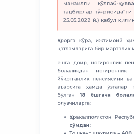
манзилли қўллаб-қув
тадбирлар тўғрисида”ги
25.05.2022 й.) қабул қили
Қарорга кўра, ижтимоий ҳ
қатламларига бир марталик 
ёшга доир, ногиронлик пен
болаликдан ногиронлик 
йўқотганлик пенсиясини в
аъзосига ҳамда ўзгалар 
бўлган
18 ёшгача болал
олувчиларга:
Қорақалпоғистон Респу
сўмдан;
Тошкент шаҳрида –
400 