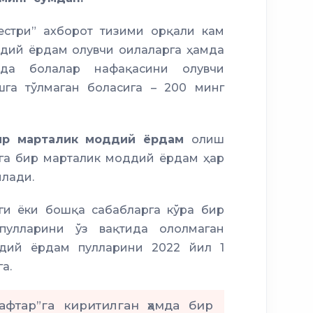
естри” ахборот тизими орқали кам
дий ёрдам олувчи оилаларга ҳамда
ида болалар нафақасини олувчи
шга тўлмаган боласига – 200 минг
р марталик моддий ёрдам
олиш
рга бир марталик моддий ёрдам ҳар
илади.
ги ёки бошқа сабабларга кўра бир
улларини ўз вақтида ололмаган
ддий ёрдам пулларини 2022 йил 1
а.
афтар”га киритилган ҳамда бир