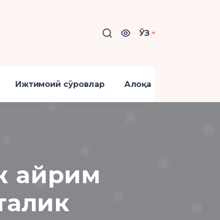
ЎЗ
Ижтимоий сўровлар
Алоқа
ж айрим
талик