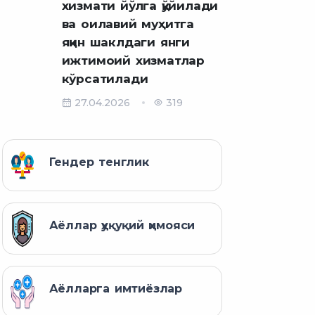
хизмати йўлга қўйилади
ва оилавий муҳитга
яқин шаклдаги янги
ижтимоий хизматлар
кўрсатилади
27.04.2026
319
Гендер тенглик
Аёллар ҳуқуқий ҳимояси
Аёлларга имтиёзлар