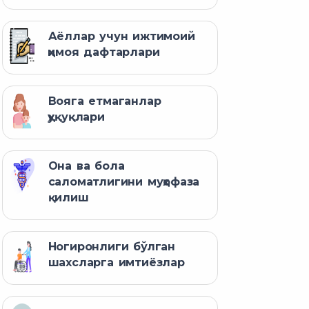
Аёллар учун ижтимоий
ҳимоя дафтарлари
Вояга етмаганлар
ҳуқуқлари
Она ва бола
саломатлигини муҳофаза
қилиш
Ногиронлиги бўлган
шахсларга имтиёзлар