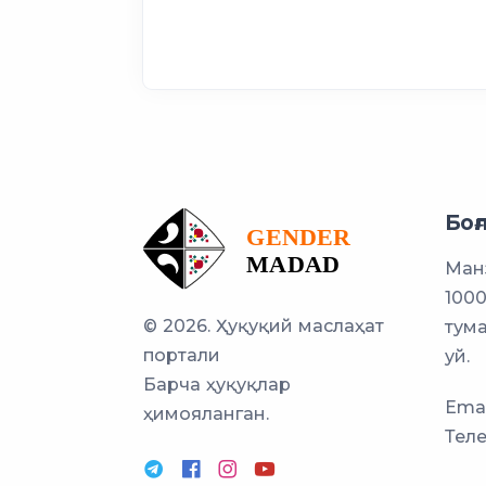
Боғ
Манз
100
© 2026. Ҳуқуқий маслаҳат
тума
портали
уй.
Барча ҳуқуқлар
Emai
ҳимояланган.
Тел