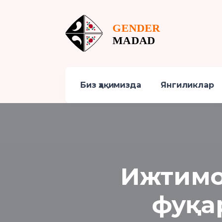
Биз ҳақимизда
Янгиликлар
Ижтимо
фуқа