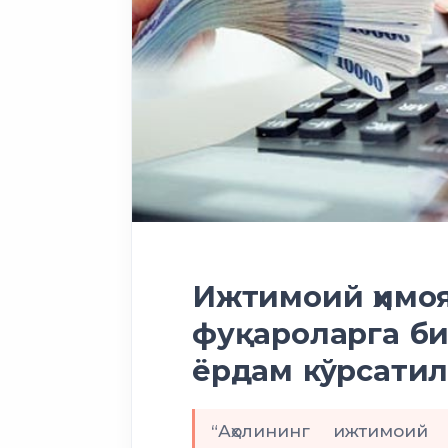
Ижтимоий ҳимоя
фуқароларга б
ёрдам кўрсати
“Аҳолининг ижтимоий 