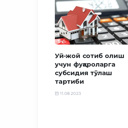
Уй-жой сотиб олиш
учун фуқароларга
субсидия тўлаш
тартиби
11.08.2023