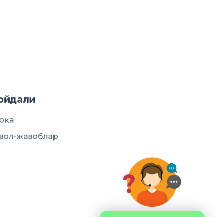
ойдали
оқа
вол-жавоблар