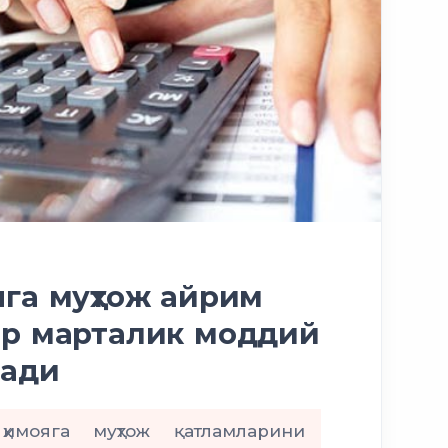
га муҳтож айрим
ир марталик моддий
лади
ҳимояга муҳтож қатламларини