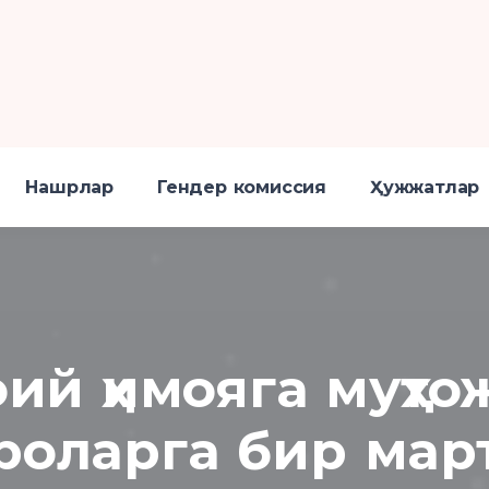
Нашрлар
Гендер комиссия
Ҳужжатлар
ий ҳимояга муҳто
роларга бир мар