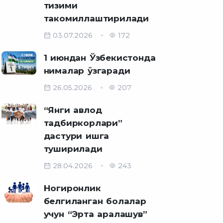
тизими
такомиллаштирилади
03.07.2026
172
1 июндан Ўзбекистонда
нималар ўзгаради
26.05.2026
207
“Янги авлод
тадбиркорлари”
дастури ишга
туширилади
28.04.2026
243
Ногиронлик
белгиланган болалар
учун “Эрта аралашув”