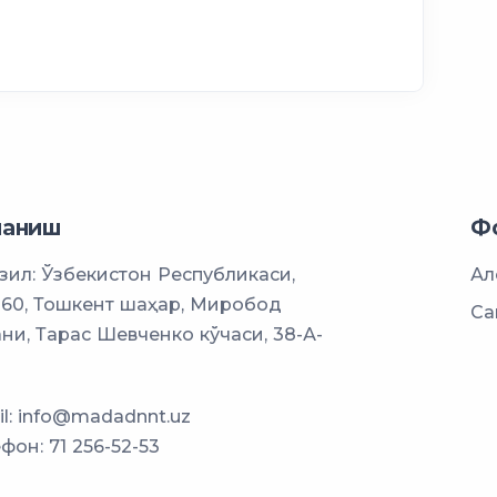
ланиш
Ф
ил: Ўзбекистон Республикаси,
Ал
060, Тошкент шаҳар, Миробод
Са
ни, Тарас Шевченко кўчаси, 38-А-
l:
info@madadnnt.uz
ефон:
71 256-52-53