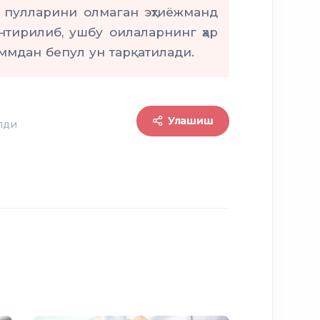
 пулларини олмаган эҳтиёжманд
нтирилиб, ушбу оилаларнинг ҳар
ммдан бепул ун тарқатилади.
Улашиш
лди