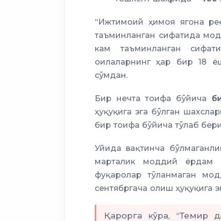
“Ижтимоий ҳимоя ягона ре
таъминланган сифатида мод
кам таъминланган сифат
оилаларнинг ҳар бир 18 ё
сўмдан.
Бир нечта тоифа бўйича
би
ҳуқуқига эга бўлган шахсла
бир тоифа бўйича тўлаб бер
Уйида вақтинча бўлмаганли
марталик моддий ёрдам п
фуқаролар тўланмаган мо
сентябргача олиш ҳуқуқига эг
Қарорга кўра, “Темир д