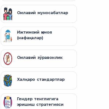
Оилавий муносабатлар
Ижтимоий ҳимоя
(нафақалар)
Оилавий зўравонлик
Халқаро стандартлар
Гендер тенглигига
эришиш стратегияси