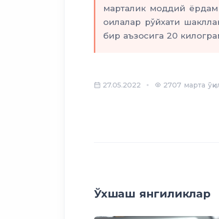
марталик моддий ёрдам
оилалар рўйхати шаклла
бир аъзосига 20 килогра
27.05.2022
2707 марта ўқи
Ўхшаш янгиликлар