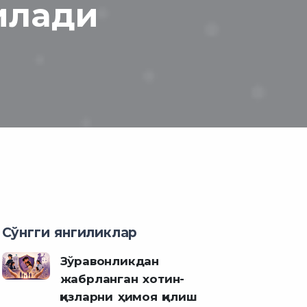
илади
Сўнгги янгиликлар
Зўравонликдан
жабрланган хотин-
қизларни ҳимоя қилиш