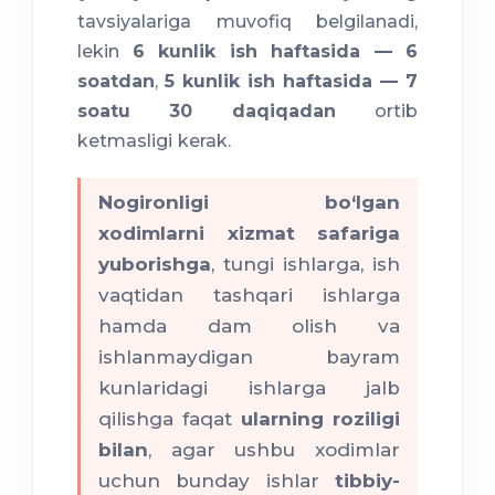
tavsiyalariga muvofiq belgilanadi,
lekin
6 kunlik ish haftasida — 6
soatdan
,
5 kunlik ish haftasida — 7
soatu 30 daqiqadan
ortib
ketmasligi kerak.
Nogironligi bo‘lgan
xodimlarni xizmat safariga
yuborishga
, tungi ishlarga, ish
vaqtidan tashqari ishlarga
hamda dam olish va
ishlanmaydigan bayram
kunlaridagi ishlarga jalb
qilishga faqat
ularning roziligi
bilan
, agar ushbu xodimlar
uchun bunday ishlar
tibbiy-