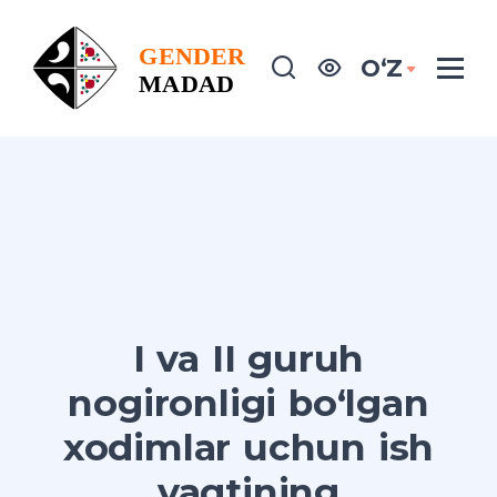
OʻZ
I va II guruh
nogironligi bo‘lgan
xodimlar uchun ish
vaqtining