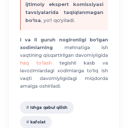
ijtimoiy ekspert komissiyasi
tavsiyalarida taqiqlanmagan
bo‘lsa
, yo‘l qo‘yiladi.
I va II guruh nogironligi bo‘lgan
xodimlarning
mehnatiga ish
vaqtining qisqartirilgan davomiyligida
haq to‘lash
tegishli kasb va
lavozimlardagi xodimlarga to‘liq ish
vaqti davomiyligidagi miqdorda
amalga oshiriladi.
Ishga qabul qilish
kafolat