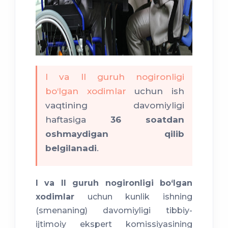
I va II guruh nogironligi
bo‘lgan xodimlar
uchun ish
vaqtining davomiyligi
haftasiga
36 soatdan
oshmaydigan qilib
belgilanadi
.
I va II guruh nogironligi bo‘lgan
xodimlar
uchun kunlik ishning
(smenaning) davomiyligi tibbiy-
ijtimoiy ekspert komissiyasining