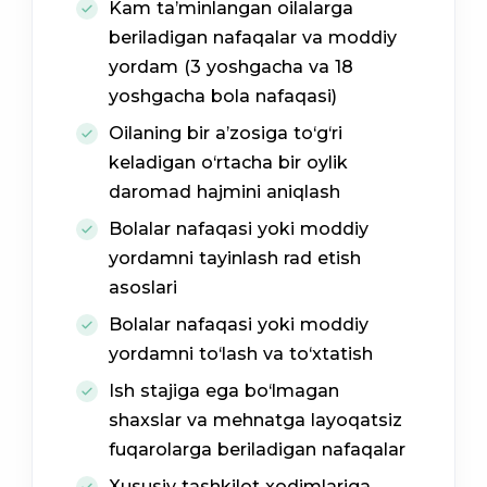
Kam ta’minlangan oilalarga
beriladigan nafaqalar va moddiy
yordam (3 yoshgacha va 18
yoshgacha bola nafaqasi)
Oilaning bir a’zosiga to‘g‘ri
keladigan o‘rtacha bir oylik
daromad hajmini aniqlash
Bolalar nafaqasi yoki moddiy
yordamni tayinlash rad etish
asoslari
Bolalar nafaqasi yoki moddiy
yordamni to‘lash va to‘xtatish
Ish stajiga ega bo‘lmagan
shaxslar va mehnatga layoqatsiz
fuqarolarga beriladigan nafaqalar
Xususiy tashkilot xodimlariga