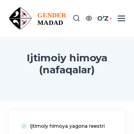
OʻZ
Ijtimoiy himoya
(nafaqalar)
Ijtimoiy himoya yagona reestri