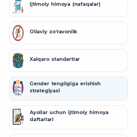
Ijtimoiy himoya (nafaqalar)
Oilaviy zo‘ravonlik
Xalqaro standartlar
Gender tengligiga erishish
strategiyasi
Ayollar uchun ijtimoiy himoya
daftarlari