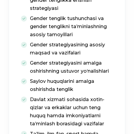
gender tenglikka erishish
strategiyasi
Gender tenglik tushunchasi va
gender tenglikni ta’minlashning
asosiy tamoyillari
Gender strategiyasining asosiy
maqsad va vazifalari
Gender strategiyasini amalga
oshirishning ustuvor yo‘nalishlari
Saylov huquqlarini amalga
oshirishda tenglik
Davlat xizmati sohasida xotin-
qizlar va erkaklar uchun teng
huquq hamda imkoniyatlarni
ta’minlash borasidagi vazifalar
Ta’lim, ilm-fan, sport hamda