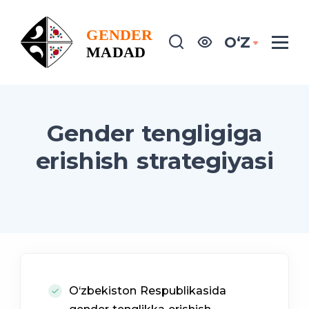
OʻZ
Gender tengligiga
erishish strategiyasi
O‘zbekiston Respublikasida