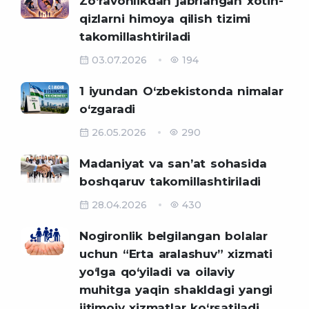
Zo‘ravonlikdan jabrlangan xotin-
qizlarni himoya qilish tizimi
takomillashtiriladi
03.07.2026
194
1 iyundan O‘zbekistonda nimalar
o‘zgaradi
26.05.2026
290
Madaniyat va sanʼat sohasida
boshqaruv takomillashtiriladi
28.04.2026
430
Nogironlik belgilangan bolalar
uchun “Erta aralashuv” xizmati
yo‘lga qo‘yiladi va oilaviy
muhitga yaqin shakldagi yangi
ijtimoiy xizmatlar ko‘rsatiladi