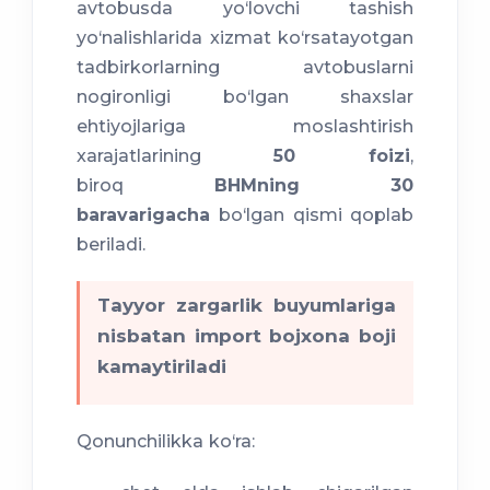
avtobusda yo‘lovchi tashish
yo‘nalishlarida xizmat ko‘rsatayotgan
tadbirkorlarning avtobuslarni
nogironligi bo‘lgan shaxslar
ehtiyojlariga moslashtirish
xarajatlarining
50 foizi
,
biroq
BHMning 30
baravarigacha
bo‘lgan qismi qoplab
beriladi.
Tayyor zargarlik buyumlariga
nisbatan import bojxona boji
kamaytiriladi
Qonunchilikka ko‘ra: