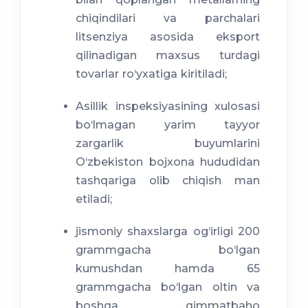
chiqindilari va parchalari
litsenziya asosida eksport
qilinadigan maxsus turdagi
tovarlar ro‘yxatiga kiritiladi;
Asillik inspeksiyasining xulosasi
bo‘lmagan yarim tayyor
zargarlik buyumlarini
O‘zbekiston bojxona hududidan
tashqariga olib chiqish man
etiladi;
jismoniy shaxslarga og‘irligi 200
grammgacha bo‘lgan
kumushdan hamda 65
grammgacha bo‘lgan oltin va
boshqa qimmatbaho