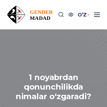
OʻZ
1 noyabrdan
qonunchilikda
nimalar o‘zgaradi?