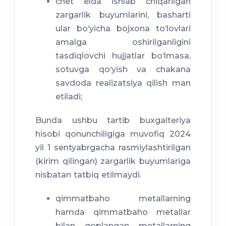
chet elda ishlab chiqarilgan
zargarlik buyumlarini, basharti
ular bo‘yicha bojxona to‘lovlari
amalga oshirilganligini
tasdiqlovchi hujjatlar bo‘lmasa,
sotuvga qo‘yish va chakana
savdoda realizatsiya qilish man
etiladi;
Bunda ushbu tartib buxgalteriya
hisobi qonunchiligiga muvofiq 2024
yil 1 sentyabrgacha rasmiylashtirilgan
(kirim qilingan) zargarlik buyumlariga
nisbatan tatbiq etilmaydi.
qimmatbaho metallarning
hamda qimmatbaho metallar
bilan qoplangan metallarning