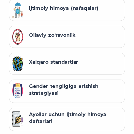
Ijtimoiy himoya (nafaqalar)
Oilaviy zo‘ravonlik
Xalqaro standartlar
Gender tengligiga erishish
strategiyasi
Ayollar uchun ijtimoiy himoya
daftarlari