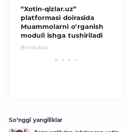
“Xotin-qizlar.uz”
Meh
platformasi doirasida
tah
Muammolarni o‘rganish
moduli ishga tushiriladi
31
11.09.2024
So‘nggi yangiliklar