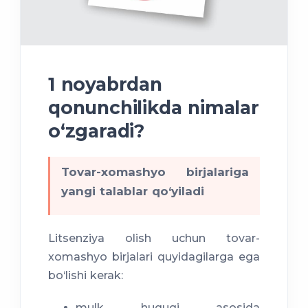
1 noyabrdan
qonunchilikda nimalar
o‘zgaradi?
Tovar-xomashyo birjalariga
yangi talablar qo‘yiladi
Litsenziya olish uchun tovar-
xomashyo birjalari quyidagilarga ega
bo‘lishi kerak:
mulk huquqi asosida