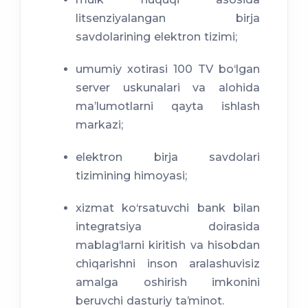
litsenziyalangan birja
savdolarining elektron tizimi;
umumiy xotirasi 100 TV bo‘lgan
server uskunalari va alohida
maʼlumotlarni qayta ishlash
markazi;
elektron birja savdolari
tizimining himoyasi;
xizmat ko‘rsatuvchi bank bilan
integratsiya doirasida
mablag‘larni kiritish va hisobdan
chiqarishni inson aralashuvisiz
amalga oshirish imkonini
beruvchi dasturiy taʼminot.