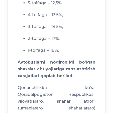
5-toifaga – 12,5%;
4-toifaga – 13,5%;
3-toifaga – 14,5%;
2-toifaga – 17%;
1-toifaga – 18%.
Avtobuslarni nogironligi bo‘lgan
shaxslar ehtiyojlariga moslashtirish
xarajatlari qoplab beriladi
Qonunchilikka ko‘ra,
Qoraqalpog‘iston Respublikasi,
viloyatlararo, shahar atrofi,
tumanlararo (shaharlararo)