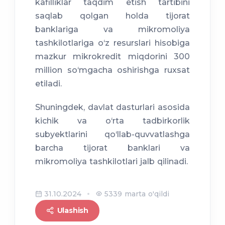
kafilliklar taqdim etish tartibini
saqlab qolgan holda tijorat
banklariga va mikromoliya
tashkilotlariga o‘z resurslari hisobiga
mazkur mikrokredit miqdorini 300
million so‘mgacha oshirishga ruxsat
etiladi.
Shuningdek, davlat dasturlari asosida
kichik va o‘rta tadbirkorlik
subyektlarini qo‘llab-quvvatlashga
barcha tijorat banklari va
mikromoliya tashkilotlari jalb qilinadi.
31.10.2024
5339 marta o'qildi
Ulashish