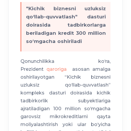
"Kichik biznesni uzluksiz
qo‘llab-quvvatlash" dasturi
doirasida tadbirkorlarga
beriladigan kredit 300 million
so‘mgacha oshiriladi
Qonunchilikka ko‘ra,
Prezident
qaroriga
asosan amalga
oshirilayotgan “Kichik biznesni
uzluksiz qo‘llab-quvvatlash”
kompleks dasturi doirasida kichik
tadbirkorlik subyektlariga
ajratiladigan 100 million so‘mgacha
garovsiz mikrokreditlarni qayta
moliyalashtirish yoki ular bo‘yicha