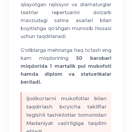
qilayotgan rejissyor va dramaturglar
teatrlar repertuarini dolzarb
mavzudagi sahna asarlari bilan
boyitishga qo‘shgan munosib hissasi
uchun taqdirlanadi.
G‘oliblarga mehnatga haq to‘lash eng
kam miqdorining
50 barobari
miqdorida 1 martalik pul mukofoti
hamda diplom va statuetkalar
beriladi.
Ijodkorlarni mukofotlar bilan
taqdirlash bo‘yicha takliflar
tegishli tashkilotlar tomonidan
Madaniyat vazirligiga taqdim
etiladi.