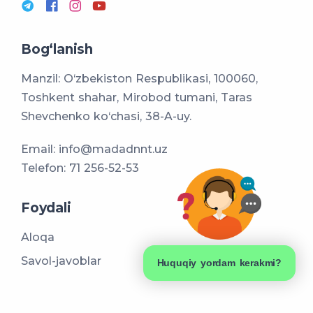
Bog‘lanish
Manzil: O‘zbekiston Respublikasi, 100060,
Toshkent shahar, Mirobod tumani, Taras
Shevchenko ko‘chasi, 38-A-uy.
Email:
info@madadnnt.uz
Telefon:
71 256-52-53
Foydali
Aloqa
Savol-javoblar
Huquqiy yordam kerakmi?