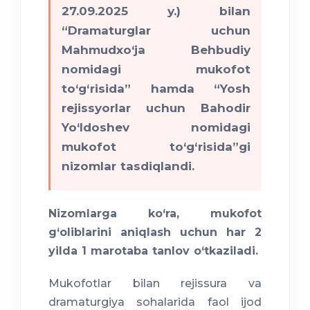
27.09.2025 y.) bilan
“Dramaturglar uchun
Mahmudxo‘ja Behbudiy
nomidagi mukofot
to‘g‘risida” hamda “Yosh
rejissyorlar uchun Bahodir
Yo‘ldoshev nomidagi
mukofot to‘g‘risida”gi
nizomlar tasdiqlandi.
Nizomlarga ko‘ra, mukofot
g‘oliblarini aniqlash uchun har 2
yilda 1 marotaba tanlov o‘tkaziladi.
Mukofotlar bilan rejissura va
dramaturgiya sohalarida faol ijod