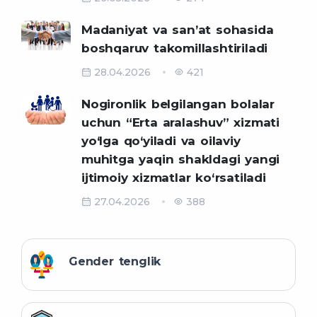
Madaniyat va sanʼat sohasida
boshqaruv takomillashtiriladi
28.04.2026
421
Nogironlik belgilangan bolalar
uchun “Erta aralashuv” xizmati
yo‘lga qo‘yiladi va oilaviy
muhitga yaqin shakldagi yangi
ijtimoiy xizmatlar ko‘rsatiladi
27.04.2026
388
Gender tenglik