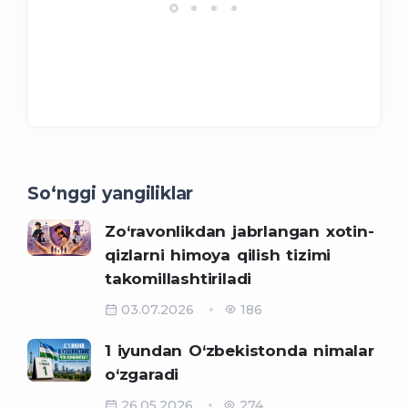
So‘nggi yangiliklar
Zo‘ravonlikdan jabrlangan xotin-
qizlarni himoya qilish tizimi
takomillashtiriladi
03.07.2026
186
1 iyundan O‘zbekistonda nimalar
o‘zgaradi
26.05.2026
274