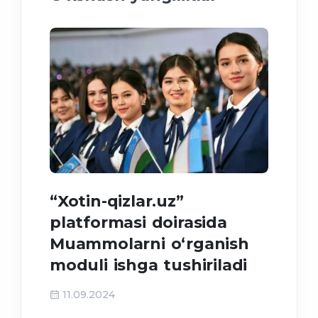
“Xotin-qizlar.uz”
Meh
platformasi doirasida
tah
Muammolarni o‘rganish
moduli ishga tushiriladi
31
11.09.2024