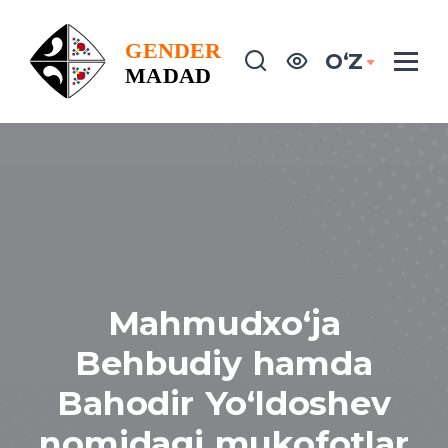
OʻZ
Mahmudxo‘ja
Behbudiy hamda
Bahodir Yo‘ldoshev
nomidagi mukofotlar