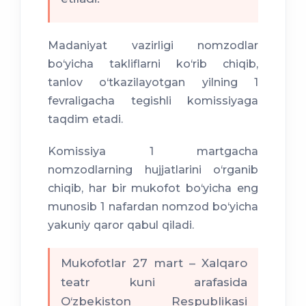
Madaniyat vazirligi nomzodlar
bo‘yicha takliflarni ko‘rib chiqib,
tanlov o‘tkazilayotgan yilning 1
fevraligacha tegishli komissiyaga
taqdim etadi.
Komissiya 1 martgacha
nomzodlarning hujjatlarini o‘rganib
chiqib, har bir mukofot bo‘yicha eng
munosib 1 nafardan nomzod bo‘yicha
yakuniy qaror qabul qiladi.
Mukofotlar 27 mart – Xalqaro
teatr kuni arafasida
O‘zbekiston Respublikasi