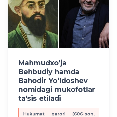
Mahmudxo‘ja
Behbudiy hamda
Bahodir Yo‘ldoshev
nomidagi mukofotlar
taʼsis etiladi
Hukumat qarori (606-son,