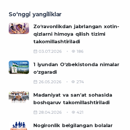
So‘nggi yangiliklar
Zo‘ravonlikdan jabrlangan xotin-
qizlarni himoya qilish tizimi
takomillashtiriladi
03.07.2026
186
1 iyundan O‘zbekistonda nimalar
o‘zgaradi
26.05.2026
274
Madaniyat va sanʼat sohasida
boshqaruv takomillashtiriladi
28.04.2026
421
Nogironlik belgilangan bolalar