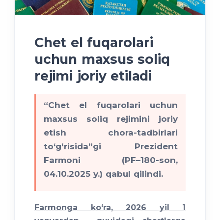
Chet el fuqarolari
uchun maxsus soliq
rejimi joriy etiladi
“Chet el fuqarolari uchun
maxsus soliq rejimini joriy
etish chora-tadbirlari
to‘g‘risida”gi Prezident
Farmoni (PF–180-son,
04.10.2025 y.) qabul qilindi.
Farmonga ko‘ra, 2026 yil 1