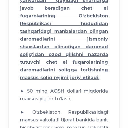
yanvardan quyidagi shartlarga
javob beradigan chet el
fuqarolarining O‘zbekiston
Respublikasi hududidan
tashqaridagi manbalardan olingan
daromadlarini jismoniy
shaxslardan olinadigan daromad
solig‘idan ozod qilishni nazarda
tutuvchi chet el fuqarolarining
daromadlarini soliqqa tortishning
maxsus soliq rejimi joriy etiladi:
► 50 ming AQSH dollari miqdorida
maxsus yig‘im to‘lash;
► O‘zbekiston Respublikasidagi
maxsus vakolatli tijorat bankida bank
hisobvarag‘ini yoki maxsus vakolatli