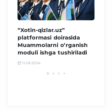
“Xotin-qizlar.uz”
Meh
platformasi doirasida
tah
Muammolarni o‘rganish
moduli ishga tushiriladi
31
11.09.2024