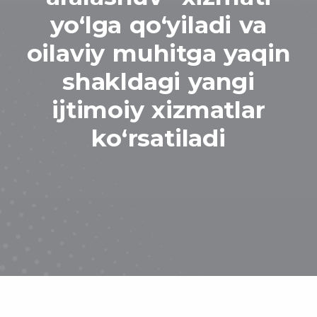
yo‘lga qo‘yiladi va
oilaviy muhitga yaqin
shakldagi yangi
ijtimoiy xizmatlar
ko‘rsatiladi