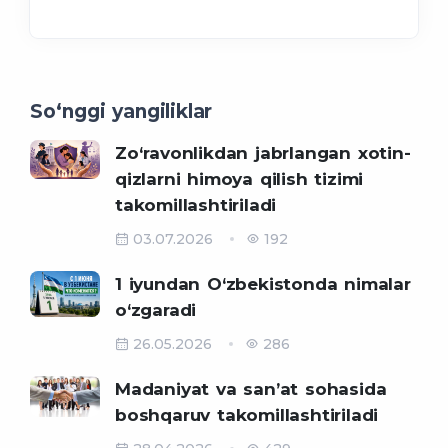
So‘nggi yangiliklar
Zo‘ravonlikdan jabrlangan xotin-
qizlarni himoya qilish tizimi
takomillashtiriladi
03.07.2026
192
1 iyundan O‘zbekistonda nimalar
o‘zgaradi
26.05.2026
286
Madaniyat va sanʼat sohasida
boshqaruv takomillashtiriladi