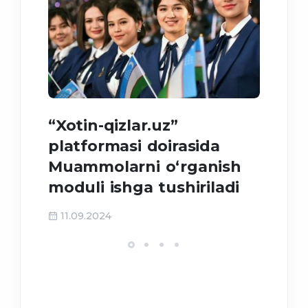
“Xotin-qizlar.uz”
Meh
platformasi doirasida
tah
Muammolarni o‘rganish
moduli ishga tushiriladi
31
11.09.2024