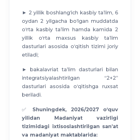
► 2 yillik boshlang‘ich kasbiy taʼlim, 6
oydan 2 yilgacha bo‘lgan muddatda
o‘rta kasbiy taʼlim hamda kamida 2
yillik o‘rta maxsus kasbiy taʼlim
dasturlari asosida o‘qitish tizimi joriy
etiladi;
► bakalavriat taʼlim dasturlari bilan
integratsiyalashtirilgan “2+2”
dasturlari asosida o‘qitishga ruxsat
beriladi.
✅
Shuningdek, 2026/2027 o‘quv
yilidan Madaniyat vazirligi
tizimidagi ixtisoslashtirilgan sanʼat
va madaniyat maktablarida: