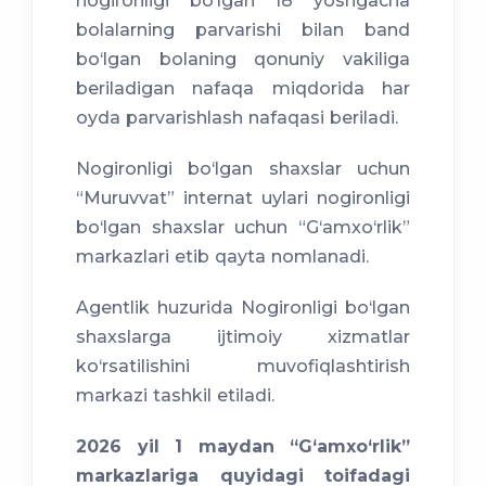
nogironligi bo‘lgan 18 yoshgacha
bolalarning parvarishi bilan band
bo‘lgan bolaning qonuniy vakiliga
beriladigan nafaqa miqdorida har
oyda parvarishlash nafaqasi beriladi.
Nogironligi bo‘lgan shaxslar uchun
“Muruvvat” internat uylari nogironligi
bo‘lgan shaxslar uchun “G‘amxo‘rlik”
markazlari etib qayta nomlanadi.
Agentlik huzurida Nogironligi bo‘lgan
shaxslarga ijtimoiy xizmatlar
ko‘rsatilishini muvofiqlashtirish
markazi tashkil etiladi.
2026 yil 1 maydan “G‘amxo‘rlik”
markazlariga quyidagi toifadagi