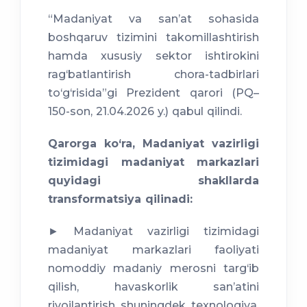
“Madaniyat va sanʼat sohasida
boshqaruv tizimini takomillashtirish
hamda xususiy sektor ishtirokini
rag‘batlantirish chora-tadbirlari
to‘g‘risida”gi Prezident qarori (PQ–
150-son, 21.04.2026 y.) qabul qilindi.
Qarorga ko‘ra, Madaniyat vazirligi
tizimidagi madaniyat markazlari
quyidagi shakllarda
transformatsiya qilinadi:
► Madaniyat vazirligi tizimidagi
madaniyat markazlari faoliyati
nomoddiy madaniy merosni targ‘ib
qilish, havaskorlik sanʼatini
rivojlantirish, shuningdek, texnologiya,