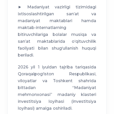
► Madaniyat vazirligi tizimidagi
ixtisoslashtirilgan sanʼat va
madaniyat maktablari hamda
maktab-internatlarning
bitiruvchilariga bolalar musiqa va
sanʼat maktablarida o‘qituvchilik
faoliyati bilan shug‘ullanish huquqi
beriladi.
2026 yil 1 iyuldan tajriba tariqasida
Qoraqalpog‘iston Respublikasi,
viloyatlar va Toshkent shahrida
bittadan “Madaniyat
mehmonxonasi” madaniy klasteri
investitsiya loyihasi (investitsiya
loyihasi) amalga oshiriladi.