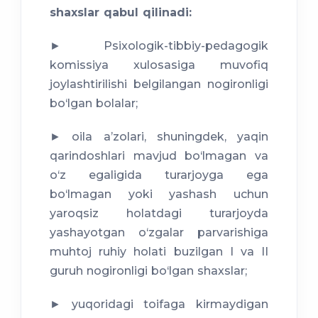
shaxslar qabul qilinadi:
► Psixologik-tibbiy-pedagogik
komissiya xulosasiga muvofiq
joylashtirilishi belgilangan nogironligi
bo‘lgan bolalar;
► oila aʼzolari, shuningdek, yaqin
qarindoshlari mavjud bo‘lmagan va
o‘z egaligida turarjoyga ega
bo‘lmagan yoki yashash uchun
yaroqsiz holatdagi turarjoyda
yashayotgan o‘zgalar parvarishiga
muhtoj ruhiy holati buzilgan I va II
guruh nogironligi bo‘lgan shaxslar;
► yuqoridagi toifaga kirmaydigan