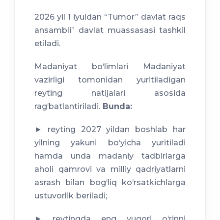
2026 yil 1 iyuldan “Tumor” davlat raqs
ansambli” davlat muassasasi tashkil
etiladi.
Madaniyat bo‘limlari Madaniyat
vazirligi tomonidan yuritiladigan
reyting natijalari asosida
rag‘batlantiriladi.
Bunda:
► reyting 2027 yildan boshlab har
yilning yakuni bo‘yicha yuritiladi
hamda unda madaniy tadbirlarga
aholi qamrovi va milliy qadriyatlarni
asrash bilan bog‘liq ko‘rsatkichlarga
ustuvorlik beriladi;
► reytingda eng yuqori o‘rinni