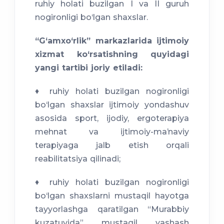
ruhiy holati buzilgan I va II guruh
nogironligi bo‘lgan shaxslar.
“G‘amxo‘rlik” markazlarida ijtimoiy
xizmat ko‘rsatishning quyidagi
yangi tartibi joriy etiladi:
♦ ruhiy holati buzilgan nogironligi
bo‘lgan shaxslar ijtimoiy yondashuv
asosida sport, ijodiy, ergoterapiya
mehnat va ijtimoiy-maʼnaviy
terapiyaga jalb etish orqali
reabilitatsiya qilinadi;
♦ ruhiy holati buzilgan nogironligi
bo‘lgan shaxslarni mustaqil hayotga
tayyorlashga qaratilgan “Murabbiy
kuzatuvida” mustaqil yashash