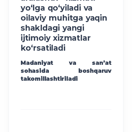
yo‘lga qo‘yiladi va
oilaviy muhitga yaqin
shakldagi yangi
ijtimoiy xizmatlar
ko‘rsatiladi
Madaniyat va sanʼat
sohasida boshqaruv
takomillashtiriladi