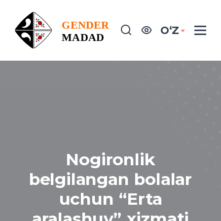
OʻZ
Nogironlik
belgilangan bolalar
uchun “Erta
aralashuv” xizmati