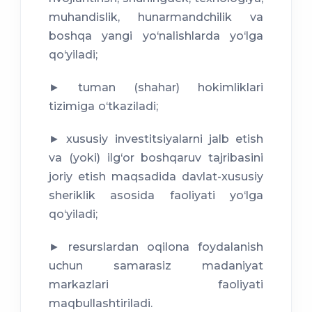
muhandislik, hunarmandchilik va
boshqa yangi yo‘nalishlarda yo‘lga
qo‘yiladi;
► tuman (shahar) hokimliklari
tizimiga o‘tkaziladi;
► xususiy investitsiyalarni jalb etish
va (yoki) ilg‘or boshqaruv tajribasini
joriy etish maqsadida davlat-xususiy
sheriklik asosida faoliyati yo‘lga
qo‘yiladi;
► resurslardan oqilona foydalanish
uchun samarasiz madaniyat
markazlari faoliyati
maqbullashtiriladi.