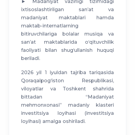
► Madaniyat vazirligi tizimidagi
ixtisoslashtirilgan sanʼat va
madaniyat maktablari hamda
maktab-internatlarning
bitiruvchilariga bolalar musiqa va
sanʼat maktablarida o‘qituvchilik
faoliyati bilan shug‘ullanish huquqi
beriladi.
2026 yil 1 iyuldan tajriba tariqasida
Qoraqalpog‘iston Respublikasi,
viloyatlar va Toshkent shahrida
bittadan “Madaniyat
mehmonxonasi” madaniy klasteri
investitsiya loyihasi (investitsiya
loyihasi) amalga oshiriladi.