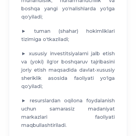
muhandislik, hunarmandchilik va
boshqa yangi yo‘nalishlarda yo‘lga
qo‘yiladi;
► tuman (shahar) hokimliklari
tizimiga o‘tkaziladi;
► xususiy investitsiyalarni jalb etish
va (yoki) ilg‘or boshqaruv tajribasini
joriy etish maqsadida davlat-xususiy
sheriklik asosida faoliyati yo‘lga
qo‘yiladi;
► resurslardan oqilona foydalanish
uchun samarasiz madaniyat
markazlari faoliyati
maqbullashtiriladi.