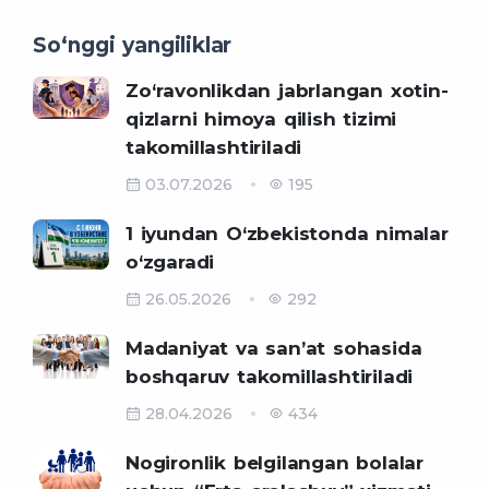
So‘nggi yangiliklar
Zo‘ravonlikdan jabrlangan xotin-
qizlarni himoya qilish tizimi
takomillashtiriladi
03.07.2026
195
1 iyundan O‘zbekistonda nimalar
o‘zgaradi
26.05.2026
292
Madaniyat va sanʼat sohasida
boshqaruv takomillashtiriladi
28.04.2026
434
Nogironlik belgilangan bolalar