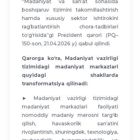
“Madaniyat va sanʼat sohasida
boshqaruv tizimini takomillashtirish
hamda xususiy sektor ishtirokini
rag‘batlantirish chora-tadbirlari
to‘g‘risida”gi Prezident qarori (PQ–
150-son, 21.04.2026 y.) qabul qilindi.
Qarorga ko‘ra, Madaniyat vazirligi
tizimidagi madaniyat markazlari
quyidagi shakllarda
transformatsiya qilinadi:
► Madaniyat vazirligi tizimidagi
madaniyat markazlari faoliyati
nomoddiy madaniy merosni targ‘ib
qilish, havaskorlik sanʼatini
rivojlantirish, shuningdek, texnologiya,