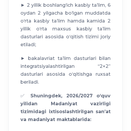
► 2 yillik boshlang‘ich kasbiy taʼlim, 6
oydan 2 yilgacha bo‘lgan muddatda
o‘rta kasbiy taʼlim hamda kamida 2
yillik o‘rta maxsus kasbiy taʼlim
dasturlari asosida o‘qitish tizimi joriy
etiladi;
► bakalavriat taʼlim dasturlari bilan
integratsiyalashtirilgan “2+2”
dasturlari asosida o‘qitishga ruxsat
beriladi.
✅
Shuningdek, 2026/2027 o‘quv
yilidan Madaniyat vazirligi
tizimidagi ixtisoslashtirilgan sanʼat
va madaniyat maktablarida: