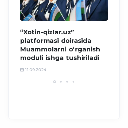
“Xotin-qizlar.uz”
Meh
platformasi doirasida
tah
Muammolarni o‘rganish
moduli ishga tushiriladi
31
11.09.2024