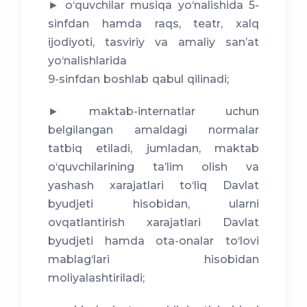
► o‘quvchilar musiqa yo‘nalishida 5-
sinfdan hamda raqs, teatr, xalq
ijodiyoti, tasviriy va amaliy sanʼat
yo‘nalishlarida
9-sinfdan boshlab qabul qilinadi;
► maktab-internatlar uchun
belgilangan amaldagi normalar
tatbiq etiladi, jumladan, maktab
o‘quvchilarining taʼlim olish va
yashash xarajatlari to‘liq Davlat
byudjeti hisobidan, ularni
ovqatlantirish xarajatlari Davlat
byudjeti hamda ota-onalar to‘lovi
mablag‘lari hisobidan
moliyalashtiriladi;