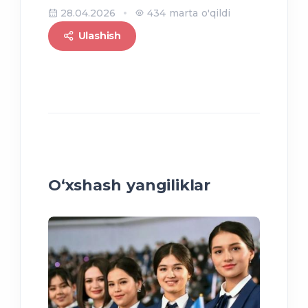
28.04.2026
434 marta o'qildi
Ulashish
O‘xshash yangiliklar