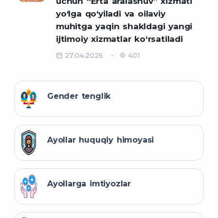
uchun “Erta aralashuv” xizmati
yo‘lga qo‘yiladi va oilaviy
muhitga yaqin shakldagi yangi
ijtimoiy xizmatlar ko‘rsatiladi
27.04.2026
401
Gender tenglik
Ayollar huquqiy himoyasi
Ayollarga imtiyozlar