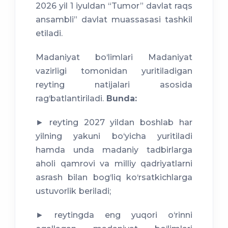
2026 yil 1 iyuldan “Tumor” davlat raqs
ansambli” davlat muassasasi tashkil
etiladi.
Madaniyat bo‘limlari Madaniyat
vazirligi tomonidan yuritiladigan
reyting natijalari asosida
rag‘batlantiriladi.
Bunda:
► reyting 2027 yildan boshlab har
yilning yakuni bo‘yicha yuritiladi
hamda unda madaniy tadbirlarga
aholi qamrovi va milliy qadriyatlarni
asrash bilan bog‘liq ko‘rsatkichlarga
ustuvorlik beriladi;
► reytingda eng yuqori o‘rinni