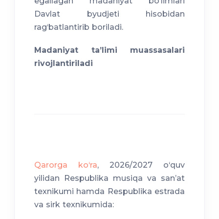
egallagan madaniyat bo‘limlari
Davlat byudjeti hisobidan
rag‘batlantirib boriladi.
Madaniyat taʼlimi muassasalari
rivojlantiriladi
Qarorga ko‘ra
, 2026/2027 o‘quv
yilidan Respublika musiqa va sanʼat
texnikumi hamda Respublika estrada
va sirk texnikumida: