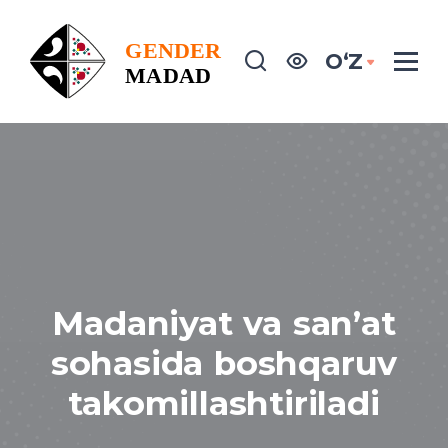
OʻZ
Madaniyat va sanʼat
sohasida boshqaruv
takomillashtiriladi