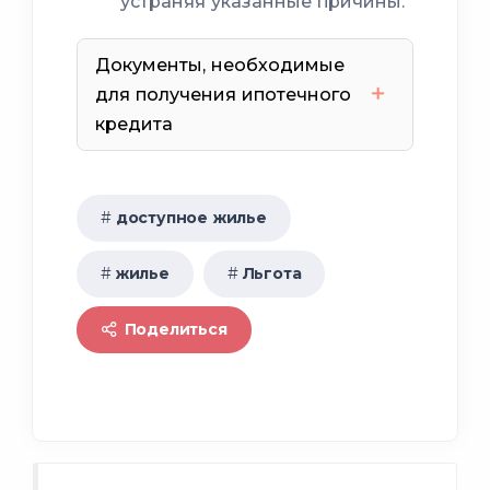
устраняя указанные причины.
Документы, необходимые
0,02
для получения ипотечного
га
кредита
рекомендация
заявление
доступное жилье
жилье
Льгота
паспорта
Поделиться
не
финансовое состояние
менее 16 кв.м
справка
не менее 23 кв.м