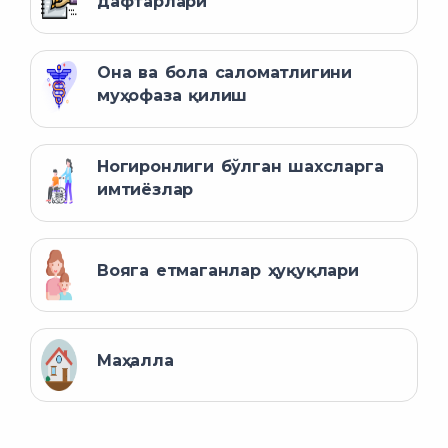
дафтарлари
Она ва бола саломатлигини
муҳофаза қилиш
Ногиронлиги бўлган шахсларга
имтиёзлар
Вояга етмаганлар ҳуқуқлари
Маҳалла