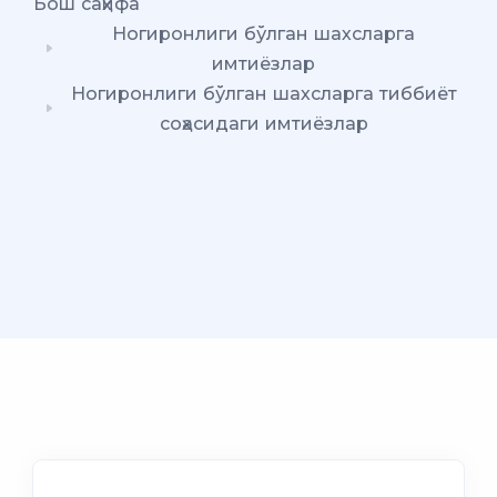
Бош саҳифа
Ногиронлиги бўлган шахсларга
имтиёзлар
Ногиронлиги бўлган шахсларга тиббиёт
соҳасидаги имтиёзлар