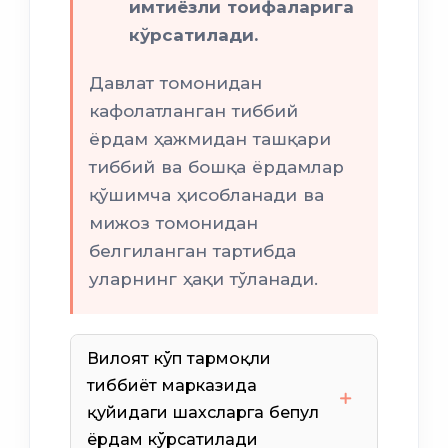
имтиёзли тоифаларига
кўрсатилади.
Давлат томонидан
кафолатланган тиббий
ёрдам ҳажмидан ташқари
тиббий ва бошқа ёрдамлар
қўшимча ҳисобланади ва
мижоз томонидан
белгиланган тартибда
уларнинг ҳақи тўланади.
Вилоят кўп тармоқли
тиббиёт марказида
қуйидаги шахсларга бепул
ёрдам кўрсатилади