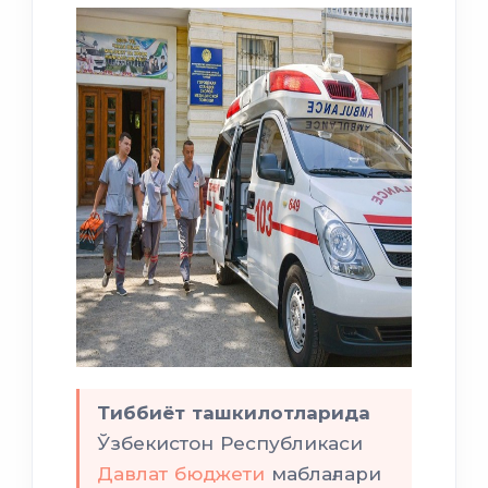
Тиббиёт ташкилотларида
Ўзбекистон Республикаси
Давлат бюджети
маблағлари