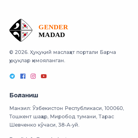
© 2026. Ҳуқуқий маслаҳат портали
Барча
ҳуқуқлар ҳимояланган.
Боғланиш
Манзил: Ўзбекистон Республикаси, 100060,
Тошкент шаҳар, Миробод тумани, Тарас
Шевченко кўчаси, 38-А-уй.