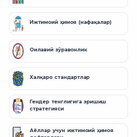
Ижтимоий ҳимоя (нафақалар)
Оилавий зўравонлик
Халқаро стандартлар
Гендер тенглигига эришиш
стратегияси
Аёллар учун ижтимоий ҳимоя