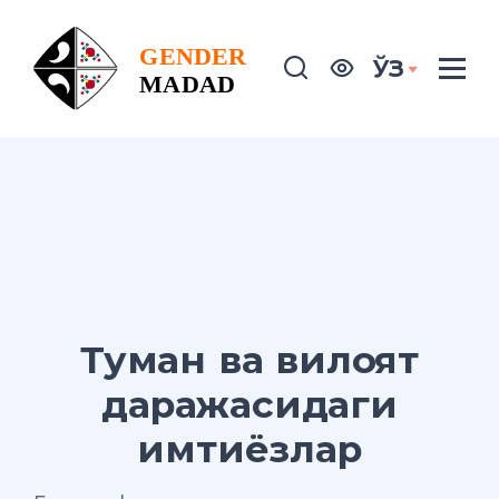
ЎЗ
Туман ва вилоят
даражасидаги
имтиёзлар