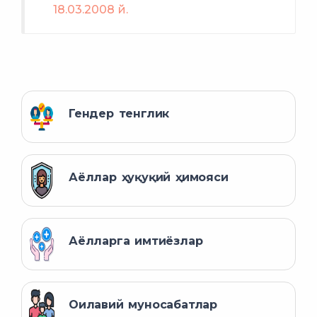
18.03.2008 й.
Гендер тенглик
Аёллар ҳуқуқий ҳимояси
Аёлларга имтиёзлар
Оилавий муносабатлар