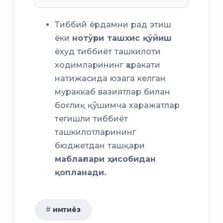
Тиббий ёрдамни рад этиш
ёки
нотўғри ташхис қўйиш
ёхуд тиббиёт ташкилоти
ходимларининг ҳаракати
натижасида юзага келган
мураккаб вазиятлар билан
боғлиқ қўшимча харажатлар
тегишли тиббиёт
ташкилотларининг
бюджетдан ташқари
маблағлари ҳисобидан
қопланади.
имтиёз