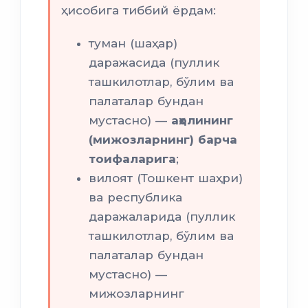
ҳисобига тиббий ёрдам:
туман (шаҳар)
даражасида (пуллик
ташкилотлар, бўлим ва
палаталар бундан
мустасно) —
аҳолининг
(мижозларнинг) барча
тоифаларига
;
вилоят (Тошкент шаҳри)
ва республика
даражаларида (пуллик
ташкилотлар, бўлим ва
палаталар бундан
мустасно) —
мижозларнинг