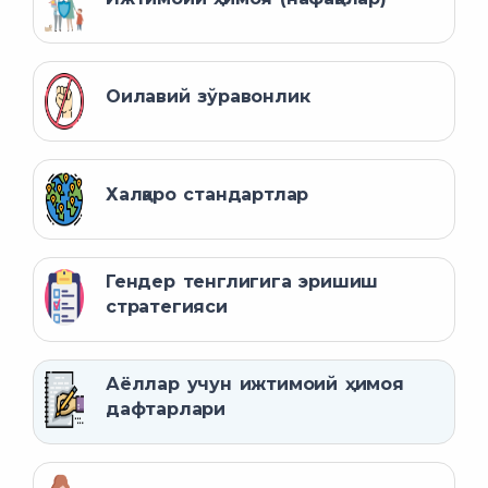
Оилавий зўравонлик
Халқаро стандартлар
Гендер тенглигига эришиш
стратегияси
Аёллар учун ижтимоий ҳимоя
дафтарлари