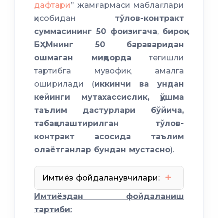
дафтари
” жамғармаси маблағлари
ҳисобидан
тўлов-контракт
суммасининг 50 фоизигача
,
бироқ
БҲМнинг 50 бараваридан
ошмаган миқдорда
тегишли
тартибга мувофиқ амалга
оширилади (
иккинчи ва ундан
кейинги мутахассислик, қўшма
таълим дастурлари бўйича,
табақалаштирилган тўлов-
контракт асосида таълим
олаётганлар бундан мустасно
).
Имтиёз фойдаланувчилари:
Имтиёздан фойдаланиш
тартиби: