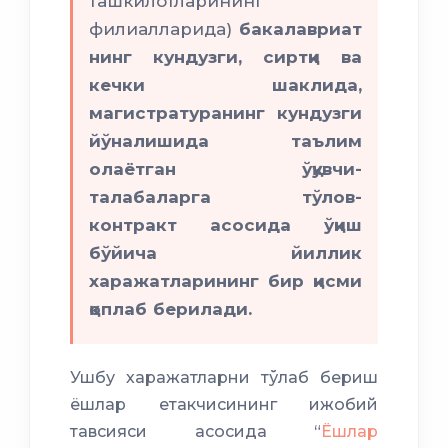
ташкилотларининг
филиалларида)
бакалавриат
нинг кундузги, сиртқи ва
кечки шаклида,
магистратуранинг кундузги
йўналишида таълим
олаётган ўқувчи-
талабаларга тўлов-
контракт асосида ўқиш
бўйича йиллик
харажатларининг бир қисми
қоплаб берилади.
Ушбу харажатларни тўлаб бериш
ёшлар етакчисининг ижобий
тавсияси асосида “
Ёшлар