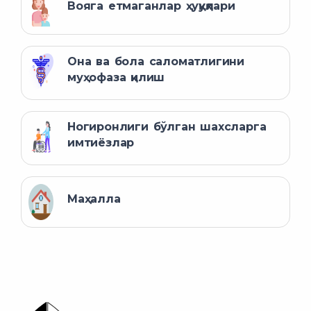
Вояга етмаганлар ҳуқуқлари
Она ва бола саломатлигини
муҳофаза қилиш
Ногиронлиги бўлган шахсларга
имтиёзлар
Маҳалла