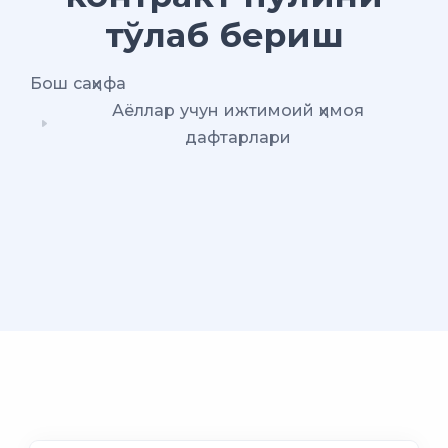
тўлаб бериш
Бош саҳифа
Аёллар учун ижтимоий ҳимоя
дафтарлари