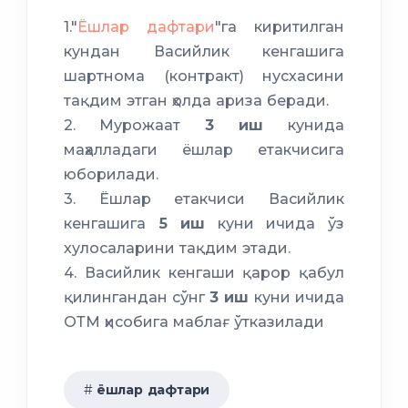
Мехрибонлик уйи
1."
Ёшлар дафтари
"га киритилган
кундан Васийлик кенгашига
шартнома (контракт) нусхасини
тақдим этган ҳолда ариза беради.
2. Мурожаат
3 иш
кунида
маҳалладаги ёшлар етакчисига
юборилади.
3. Ёшлар етакчиси Васийлик
кенгашига
5 иш
куни ичида ўз
хулосаларини тақдим этади.
4. Васийлик кенгаши қарор қабул
қилингандан сўнг
3 иш
куни ичида
ОТМ ҳисобига маблағ ўтказилади
ёшлар дафтари