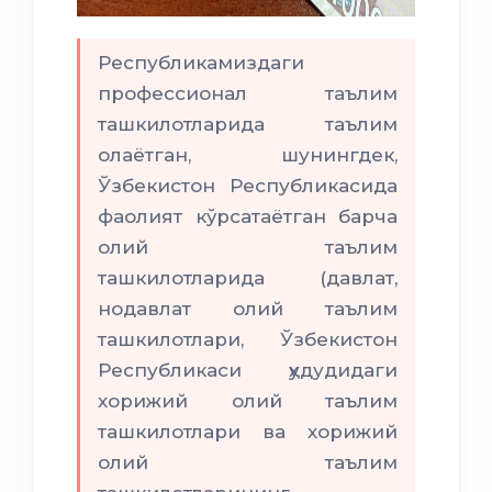
Республикамиздаги
профессионал таълим
ташкилотларида таълим
олаётган, шунингдек,
Ўзбекистон Республикасида
фаолият кўрсатаётган барча
олий таълим
ташкилотларида (давлат,
нодавлат олий таълим
ташкилотлари, Ўзбекистон
Республикаси ҳудудидаги
хорижий олий таълим
ташкилотлари ва хорижий
олий таълим