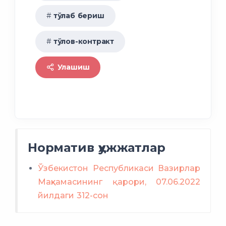
тўлаб бериш
тўлов-контракт
Улашиш
Норматив ҳужжатлар
Ўзбекистон Республикаси Вазирлар
Маҳкамасининг қарори, 07.06.2022
йилдаги 312-сон