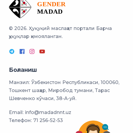
© 2026. Ҳуқуқий маслаҳат портали
Барча
ҳуқуқлар ҳимояланган.
Боғланиш
Манзил: Ўзбекистон Республикаси, 100060,
Тошкент шаҳар, Миробод тумани, Тарас
Шевченко кўчаси, 38-А-уй.
Email:
info@madadnnt.uz
Телефон:
71 256-52-53