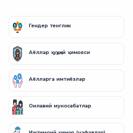
Гендер тенглик
Аёллар ҳуқуқий ҳимояси
Аёлларга имтиёзлар
Оилавий муносабатлар
Ижтимоий ҳимоя (нафақалар)