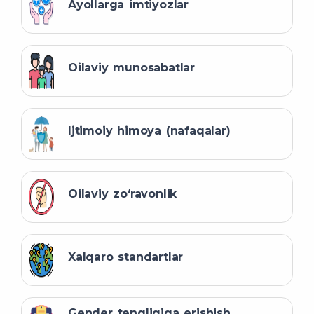
Ayollarga imtiyozlar
Oilaviy munosabatlar
Ijtimoiy himoya (nafaqalar)
Oilaviy zo‘ravonlik
Xalqaro standartlar
Gender tengligiga erishish