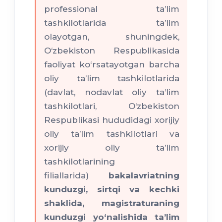
professional ta’lim
tashkilotlarida ta’lim
olayotgan, shuningdek,
O‘zbekiston Respublikasida
faoliyat ko‘rsatayotgan barcha
oliy ta’lim tashkilotlarida
(davlat, nodavlat oliy ta’lim
tashkilotlari, O‘zbekiston
Respublikasi hududidagi xorijiy
oliy ta’lim tashkilotlari va
xorijiy oliy ta’lim
tashkilotlarining
filiallarida)
bakalavriatning
kunduzgi, sirtqi va kechki
shaklida, magistraturaning
kunduzgi yo‘nalishida ta’lim