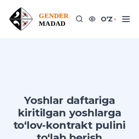
OʻZ
Yoshlar daftariga
kiritilgan yoshlarga
to‘lov-kontrakt pulini
to‘lab berish