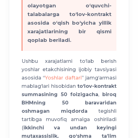
olayotgan o‘quvchi-
talabalarga to‘lov-kontrakt
asosida o‘qish bo‘yicha yillik
xarajatlarining bir qismi
qoplab beriladi.
Ushbu xarajatlarni to‘lab berish
yoshlar etakchisining ijobiy tavsiyasi
asosida “
Yoshlar daftari
” jamg‘armasi
mablag‘lari hisobidan
to‘lov-kontrakt
summasining 50 foizigacha
,
biroq
BHMning 50 baravaridan
oshmagan miqdorda
tegishli
tartibga muvofiq amalga oshiriladi
(
ikkinchi va undan keyingi
mutaxassislik, qo‘shma ta’lim