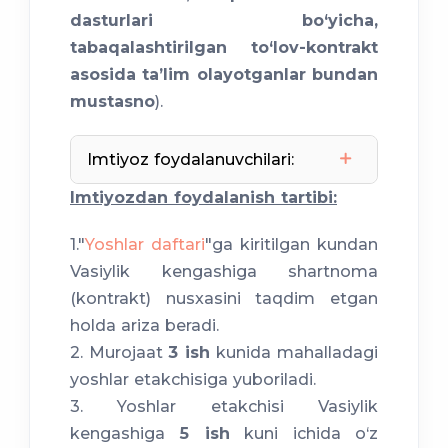
dasturlari bo‘yicha,
tabaqalashtirilgan to‘lov-kontrakt
asosida ta’lim olayotganlar bundan
mustasno
).
Imtiyoz foydalanuvchilari:
Imtiyozdan foydalanish tartibi:
Mexribonlik uyi
1."
Yoshlar daftari
"ga kiritilgan kundan
Vasiylik kengashiga shartnoma
(kontrakt) nusxasini taqdim etgan
holda ariza beradi.
2. Murojaat
3 ish
kunida mahalladagi
yoshlar etakchisiga yuboriladi.
3. Yoshlar etakchisi Vasiylik
kengashiga
5 ish
kuni ichida o‘z