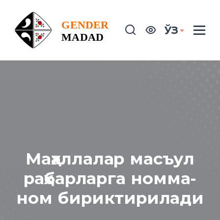
ЎЗ
Маҳаллалар масъул
раҳбарларга номма-
ном бириктирилади