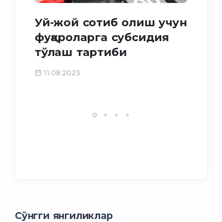
Иж
Уй-жой сотиб олиш учун
му
фуқароларга субсидия
фу
тўлаш тартиби
ма
ёр
11.08.2023
27
Сўнгги янгиликлар