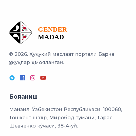
© 2026. Ҳуқуқий маслаҳат портали
Барча
ҳуқуқлар ҳимояланган.
Боғланиш
Манзил: Ўзбекистон Республикаси, 100060,
Тошкент шаҳар, Миробод тумани, Тарас
Шевченко кўчаси, 38-А-уй.