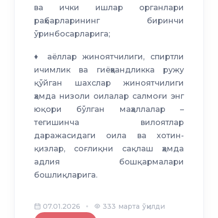
ва ички ишлар органлари
раҳбарларининг биринчи
ўринбосарларига;
♦ аёллар жиноятчилиги, спиртли
ичимлик ва гиёҳвандликка ружу
қўйган шахслар жиноятчилиги
ҳамда низоли оилалар салмоғи энг
юқори бўлган маҳаллалар –
тегишинча вилоятлар
даражасидаги оила ва хотин-
қизлар, соғлиқни сақлаш ҳамда
адлия бошқармалари
бошлиқларига.
07.01.2026
333 марта ўқилди