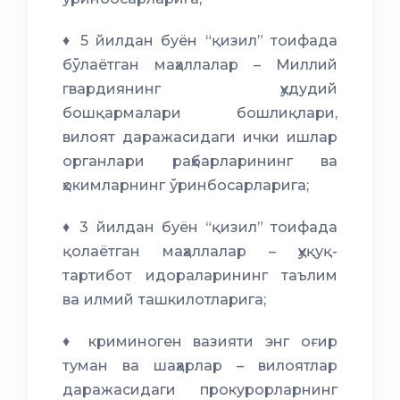
♦ 5 йилдан буён “қизил” тоифада
бўлаётган маҳаллалар – Миллий
гвардиянинг ҳудудий
бошқармалари бошлиқлари,
вилоят даражасидаги ички ишлар
органлари раҳбарларининг ва
ҳокимларнинг ўринбосарларига;
♦ 3 йилдан буён “қизил” тоифада
қолаётган маҳаллалар – ҳуқуқ-
тартибот идораларининг таълим
ва илмий ташкилотларига;
♦ криминоген вазияти энг оғир
туман ва шаҳарлар – вилоятлар
даражасидаги прокурорларнинг