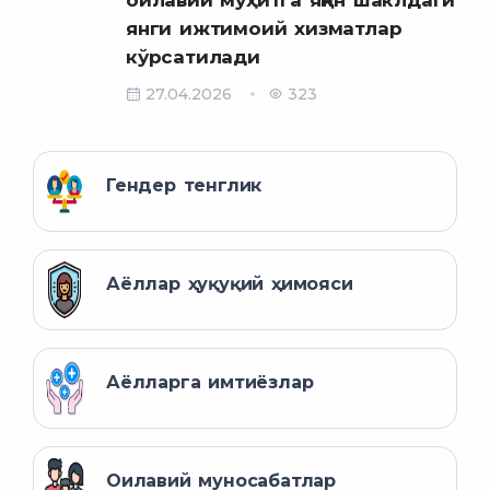
янги ижтимоий хизматлар
кўрсатилади
27.04.2026
323
Гендер тенглик
Аёллар ҳуқуқий ҳимояси
Аёлларга имтиёзлар
Оилавий муносабатлар