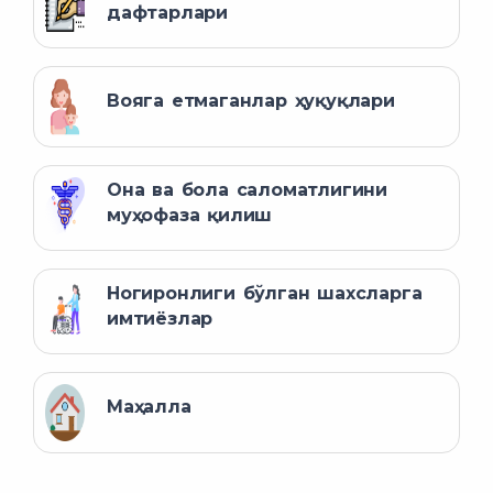
дафтарлари
Вояга етмаганлар ҳуқуқлари
Она ва бола саломатлигини
муҳофаза қилиш
Ногиронлиги бўлган шахсларга
имтиёзлар
Маҳалла