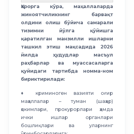
Қарорга кўра, маҳаллаларда
жиноятчиликнинг барвақт
олдини олиш бўйича самарали
тизимни йўлга қўйишга
қаратилган манзилли ишларни
ташкил этиш мақсадида 2026
йилда ҳудудлар масъул
раҳбарлар ва муассасаларга
қуйидаги тартибда номма-ном
бириктирилади:
♦ криминоген вазияти оғир
маҳаллалар – туман (шаҳар)
ҳокимлари, прокурорлари ҳамда
ички ишлар органлари
бошлиқлари ва уларнинг
ўринбосарларига;