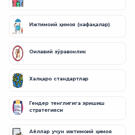
Ижтимоий ҳимоя (нафақалар)
Оилавий зўравонлик
Халқаро стандартлар
Гендер тенглигига эришиш
стратегияси
Аёллар учун ижтимоий ҳимоя