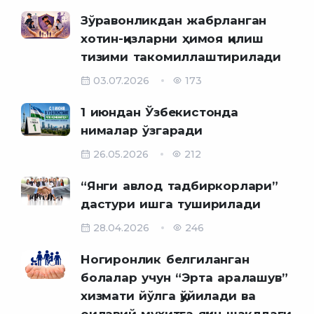
Зўравонликдан жабрланган
хотин-қизларни ҳимоя қилиш
тизими такомиллаштирилади
03.07.2026
173
1 июндан Ўзбекистонда
нималар ўзгаради
26.05.2026
212
“Янги авлод тадбиркорлари”
дастури ишга туширилади
28.04.2026
246
Ногиронлик белгиланган
болалар учун “Эрта аралашув”
хизмати йўлга қўйилади ва
оилавий муҳитга яқин шаклдаги