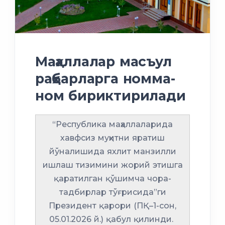
Маҳаллалар масъул
раҳбарларга номма-
ном бириктирилади
“Республика маҳаллаларида
хавфсиз муҳитни яратиш
йўналишида яхлит манзилли
ишлаш тизимини жорий этишга
қаратилган қўшимча чора-
тадбирлар тўғрисида”ги
Президент қарори (ПҚ–1-сон,
05.01.2026 й.) қабул қилинди.