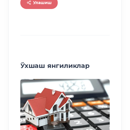
Улашиш
Ўхшаш янгиликлар