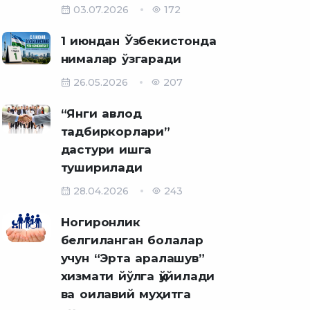
03.07.2026
172
1 июндан Ўзбекистонда
нималар ўзгаради
26.05.2026
207
“Янги авлод
тадбиркорлари”
дастури ишга
туширилади
28.04.2026
243
Ногиронлик
белгиланган болалар
учун “Эрта аралашув”
хизмати йўлга қўйилади
ва оилавий муҳитга