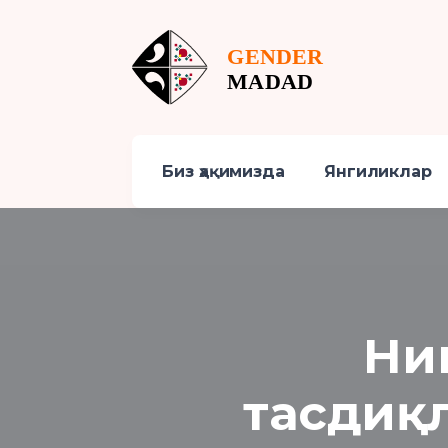
Биз ҳақимизда
Янгиликлар
Ни
тасдиқ