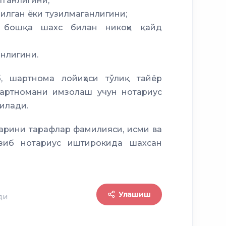
етганлигини;
узилган ёки тузилмаганлигини;
 бошқа шахс билан никоҳи қайд
анлигини.
, шартнома лойиҳаси тўлиқ тайёр
шартномани имзолаш учун нотариус
тилади.
арини тарафлар фамилияси, исми ва
ёзиб нотариус иштирокида шахсан
Улашиш
ди