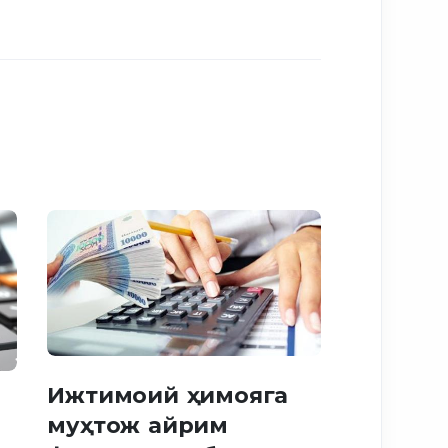
Ижтимоий ҳимояга
муҳтож айрим