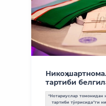
Никоҳ шартном
тартиби белги
“Нотариуслар томонидан 
тартиби тўғрисида”ги н