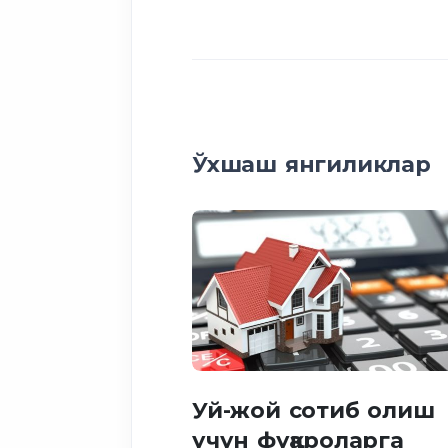
Ўхшаш янгиликлар
Уй-жой сотиб олиш
учун фуқароларга