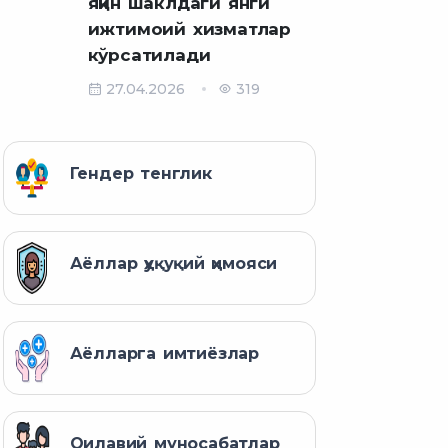
яқин шаклдаги янги
ижтимоий хизматлар
кўрсатилади
27.04.2026
319
Гендер тенглик
Аёллар ҳуқуқий ҳимояси
Аёлларга имтиёзлар
Оилавий муносабатлар