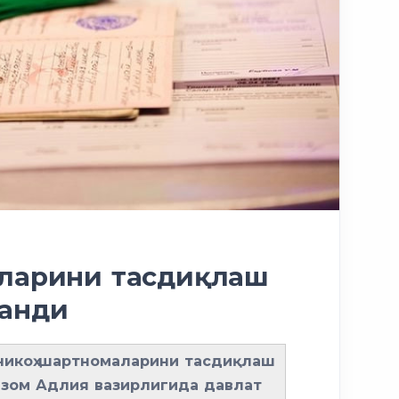
аларини тасдиқлаш
ланди
никоҳ шартномаларини тасдиқлаш
изом Адлия вазирлигида давлат