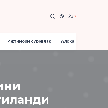
ЎЗ
Ижтимоий сўровлар
Алоқа
ини
гиланди