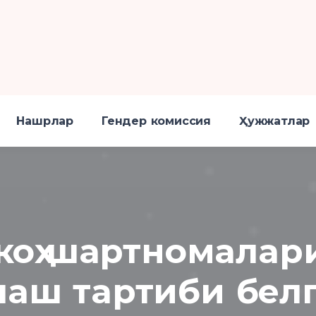
Нашрлар
Гендер комиссия
Ҳужжатлар
коҳ шартномалар
лаш тартиби бел