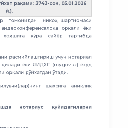
хат рақами: 3743-сон, 05.01.2026
й.).
ар томонидан никоҳ шартномаси
 видеоконференсалоқа орқали ёки
 хоҳишига кўра сайёр тартибда
ани расмийлаштириш учун нотариал
 қилади ёки ЯИДХП (my.gov.uz) ёхуд
али орқали рўйхатдан ўтади.
увчи(лар)нинг шахсига аниқлик
шда нотариус қуйидагиларни