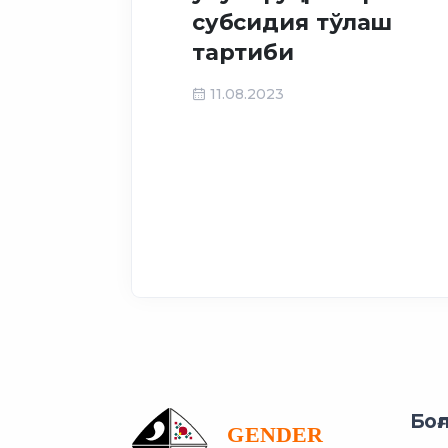
субсидия тўлаш
тартиби
11.08.2023
Боғ