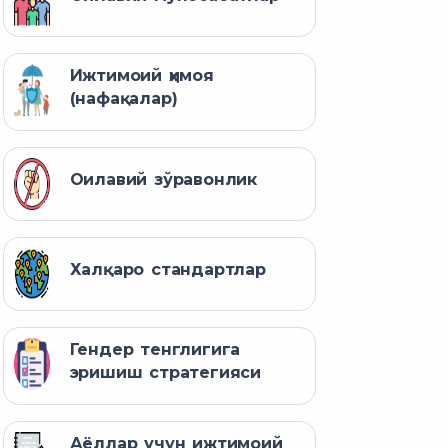
Ижтимоий ҳимоя
(нафақалар)
Оилавий зўравонлик
Халқаро стандартлар
Гендер тенглигига
эришиш стратегияси
Аёллар учун ижтимоий