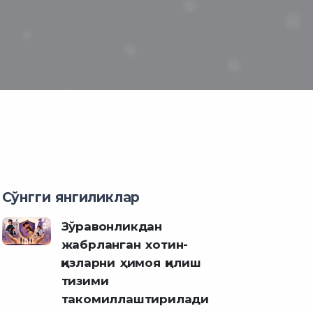
Сўнгги янгиликлар
Зўравонликдан
жабрланган хотин-
қизларни ҳимоя қилиш
тизими
такомиллаштирилади