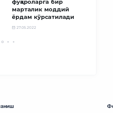
2024 йи
фуқароларга бир
нимала
марталик моддий
ёрдам кўрсатилади
29.12.2023
27.05.2022
ланиш
Ф