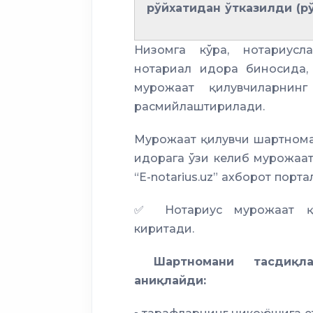
рўйхатидан ўтказилди (рўй
Низомга кўра, нотариусл
нотариал идора биносида,
мурожаат қилувчиларнинг
расмийлаштирилади.
Мурожаат қилувчи шартном
идорага ўзи келиб мурожаат
“E-notarius.uz” ахборот порт
✅ Нотариус мурожаат қил
киритади.
Шартномани тасдиқла
аниқлайди: