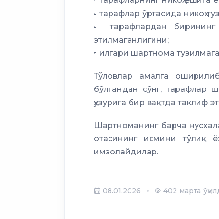
▫️ тарафларнинг никоҳ ёшига 
▫️ тарафлар ўртасида никоҳ т
▫️ тарафлардан бирининг
этилмаганлигини;
▫️ илгари шартнома тузилмаг
Тўловлар амалга оширилиб
бўлгандан сўнг, тарафлар 
ҳузурига бир вақтда таклиф э
Шартноманинг барча нусхал
отасининг исмини тўлиқ 
имзолайдилар.
08.01.2026
402 марта ўқил