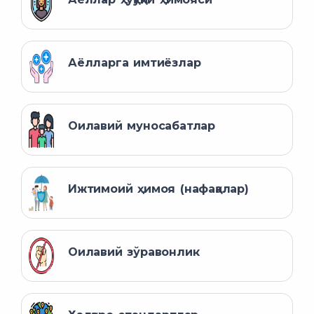
Аёлларга имтиёзлар
Оилавий муносабатлар
Ижтимоий ҳимоя (нафақалар)
Оилавий зўравонлик