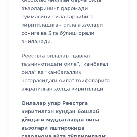
ҳисоблаб чиқилган барча оила
аъзоларининг даромади
суммасини оила таркибига
киритиладиган оила аъзолари
сонига ва 3 га бўлиш орқали
аниқланади.
Реестрга оилалар “давлат
таъминотидаги оила”, “камбағал
оила” ва “камбағаллик
чегарасидаги оила” тоифаларига
ажратилган ҳолда киритилади.
Оилалар улар Реестрга
киритилган кундан бошлаб
қуйидаги муддатларда оила
аъзолари иштирокида
саволнома қайта тўлдирилади: