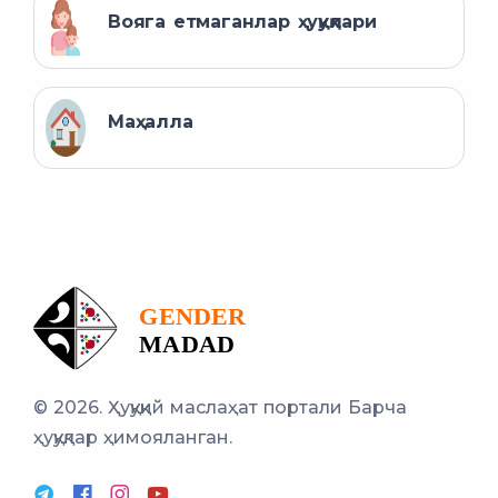
Вояга етмаганлар ҳуқуқлари
Маҳалла
© 2026. Ҳуқуқий маслаҳат портали
Барча
ҳуқуқлар ҳимояланган.