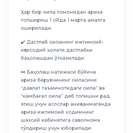
Ҳар бир оила томонидан ариза
топшириш 1 ойда 1 марта амалга
оширилади.
✔️ Дастлаб оиланинг ижтимоий-
иқтисодий ҳолати дастлабки
баҳолашдан ўтказилади.
⏭️ Баҳолаш натижаси бўйича
ариза берувчининг оиласини
“давлат таъминотидаги оила” ва
“камбағал оила” деб топишни рад
этиш учун асослар аниқланмаганда
ариза ижтимоий ходимнинг
шахсий кабинетига саволнома
тўлдириш учун юборилади.