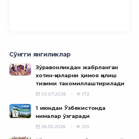
Сўнгги янгиликлар
Зўравонликдан жабрланган
хотин-қизларни ҳимоя қилиш
тизими такомиллаштирилади
03.07.2026
172
1 июндан Ўзбекистонда
нималар ўзгаради
26.05.2026
210