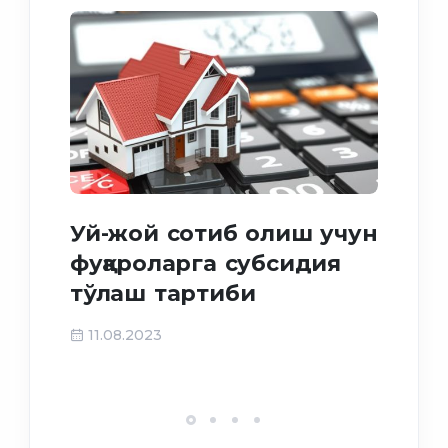
Иж
Уй-жой сотиб олиш учун
му
фуқароларга субсидия
фу
тўлаш тартиби
ма
ёр
11.08.2023
27