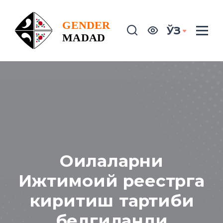
ЎЗ
Оилаларни
Ижтимоий реестрга
киритиш тартиби
белгиланди