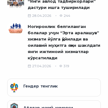
“Янги авлод тадбиркорлари”
дастури ишга туширилади
28.04.2026
244
Ногиронлик белгиланган
болалар учун “Эрта аралашув”
хизмати йўлга қўйилади ва
оилавий муҳитга яқин шаклдаги
янги ижтимоий хизматлар
кўрсатилади
27.04.2026
319
Гендер тенглик
Аёллар ҳуқуқий ҳимояси