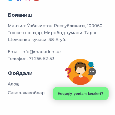
Боғланиш
Манзил: Ўзбекистон Республикаси, 100060,
Тошкент шаҳар, Миробод тумани, Тарас
Шевченко кўчаси, 38-А-уй.
Email:
info@madadnnt.uz
Телефон:
71 256-52-53
Фойдали
Алоқа
Савол-жавоблар
Huquqiy yordam kerakmi?