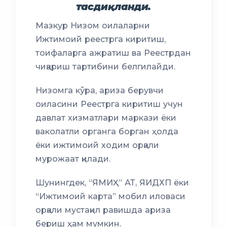
тасдиқланди.
Мазкур Низом оилаларни
Ижтимоий реестрга киритиш,
тоифаларга ажратиш ва Реестрдан
чиқариш тартибини белгилайди.
Низомга кўра, ариза берувчи
оиласини Реестрга киритиш учун
давлат хизматлари маркази ёки
ваколатли органга борган ҳолда
ёки ижтимоий ходим орқали
мурожаат қилади.
Шунингдек, “ЯМИҲ” АТ, ЯИДХП ёки
“Ижтимоий карта” мобил иловаси
орқали мустақил равишда ариза
бериш ҳам мумкин.