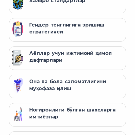
Халқаро стандартлар
Гендер тенглигига эришиш
стратегияси
Аёллар учун ижтимоий ҳимоя
дафтарлари
Она ва бола саломатлигини
муҳофаза қилиш
Ногиронлиги бўлган шахсларга
имтиёзлар