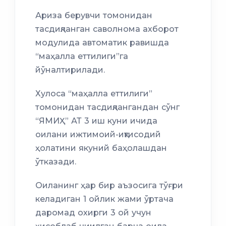
Ариза берувчи томонидан
тасдиқланган саволнома ахборот
модулида автоматик равишда
“маҳалла еттилиги”га
йўналтирилади.
Хулоса “маҳалла еттилиги”
томонидан тасдиқлангандан сўнг
“ЯМИҲ” АТ 3 иш куни ичида
оилани ижтимоий-иқтисодий
ҳолатини якуний баҳолашдан
ўтказади.
Оиланинг ҳар бир аъзосига тўғри
келадиган 1 ойлик жами ўртача
даромад охирги 3 ой учун