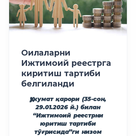
Оилаларни
Ижтимоий реестрга
киритиш тартиби
белгиланди
Ҳукумат қарори (35-сон,
29.01.2026 й.) билан
“Ижтимоий реестрни
юритиш тартиби
тўғрисида”ги низом