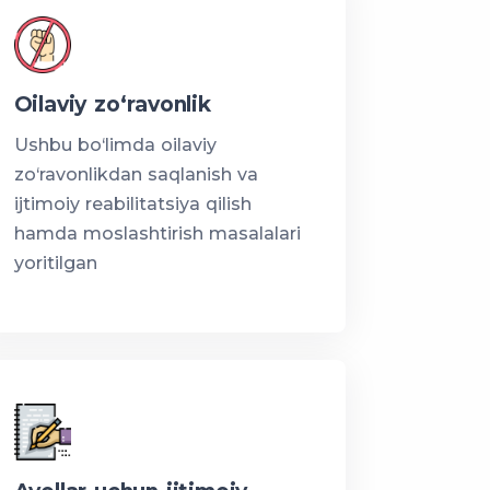
Oilaviy zo‘ravonlik
Ushbu bo‘limda oilaviy
zo‘ravonlikdan saqlanish va
ijtimoiy reabilitatsiya qilish
hamda moslashtirish masalalari
yoritilgan