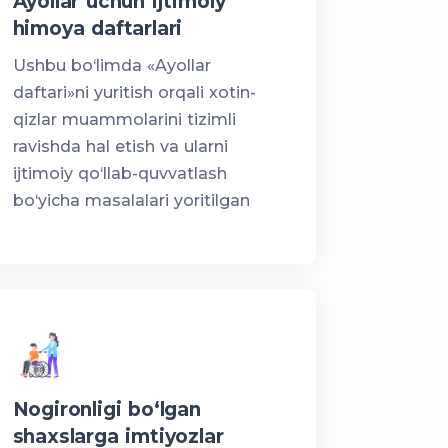
Ayollar uchun ijtimoiy
himoya daftarlari
Ushbu bo‘limda «Ayollar
daftari»ni yuritish orqali xotin-
qizlar muammolarini tizimli
ravishda hal etish va ularni
ijtimoiy qo‘llab-quvvatlash
bo‘yicha masalalari yoritilgan
Nogironligi bo‘lgan
shaxslarga imtiyozlar