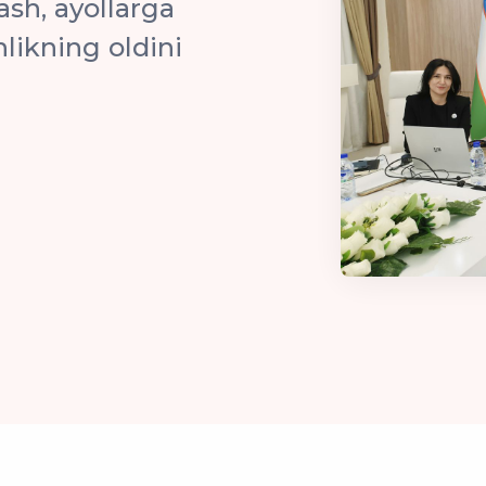
ash, ayollarga
nlikning oldini