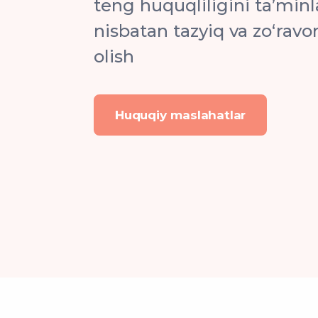
teng huquqliligini ta’minl
nisbatan tazyiq va zo‘ravo
olish
Huquqiy maslahatlar