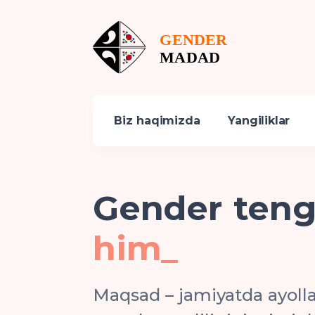
Biz haqimizda
Yangiliklar
Gender tengl
himoya
_
Maqsad – jamiyatda ayolla