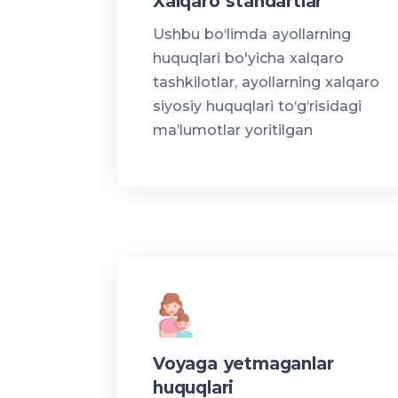
Xalqaro standartlar
Ushbu bo‘limda ayollarning
huquqlari bo'yicha xalqaro
tashkilotlar, ayollarning xalqaro
siyosiy huquqlari to‘g‘risidagi
maʼlumotlar yoritilgan
Voyaga yetmaganlar
huquqlari