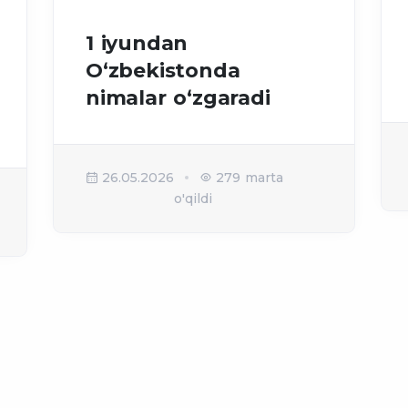
1 iyundan
O‘zbekistonda
nimalar o‘zgaradi
26.05.2026
279 marta
o'qildi