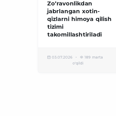
Zo‘ravonlikdan
jabrlangan xotin-
qizlarni himoya qilish
tizimi
takomillashtiriladi
03.07.2026
189 marta
o'qildi