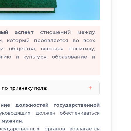
ьный аспект
отношений между
 который проявляется во всех
ти общества, включая политику,
огию и культуру, образование и
по признаку пола:
ние должностей государственной
етей
уководящих, должен обеспечиваться
ную службу
 мужчин.
ударственных органов возлагается
пециальных