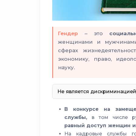
Гендер
– это
социал
женщинами и мужчинами,
сферах жизнедеятельнос
экономику, право, идеол
науку.
Не является дискриминацией 
В конкурсе на замеще
рождения д
службы,
в том числе р
срочную воен
равный доступ женщин и
На кадровые службы гос
с