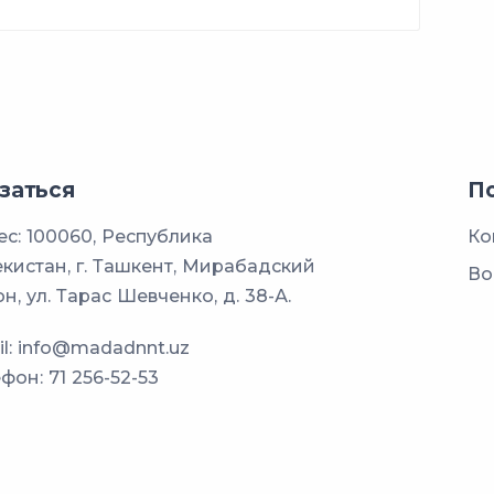
заться
П
с: 100060, Республика
Ко
кистан, г. Ташкент, Мирабадский
Во
н, ул. Тарас Шевченко, д. 38-А.
l:
info@madadnnt.uz
ефон:
71 256-52-53