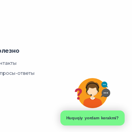
олезно
нтакты
просы-ответы
Huquqiy yordam kerakmi?