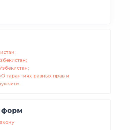
истан;
збекистан;
Узбекистан;
«О гарантиях равных прав и
ужчин».
 форм
закону