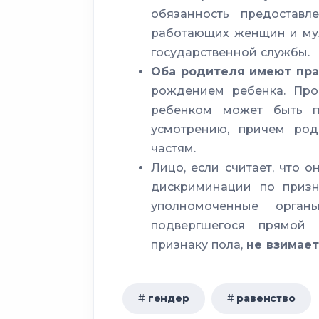
обязанность предостав
работающих женщин и му
охраны тру
государственной службы.
Оба родителя имеют пра
рек
рождением ребенка. Про
ребенком может быть 
усмотрению, причем род
частям.
Лицо, если считает, что 
наказания
дискриминации по призн
уполномоченные орга
статуса женщин
подвергшегося прямой
признаку пола,
не взимае
гендер
равенство