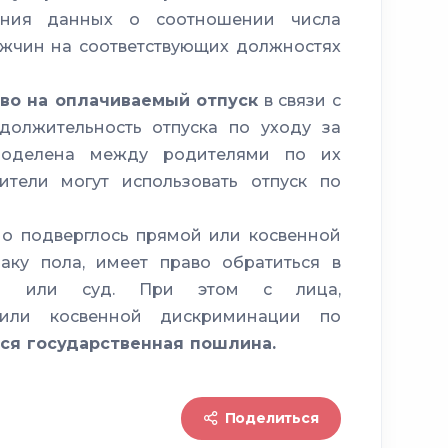
ления данных о соотношении числа
жчин на соответствующих должностях
да женщин и мужчин
во на оплачиваемый отпуск
в связи с
омендаций
должительность отпуска по уходу за
поделена между родителями по их
ители могут использовать отпуск по
исполнения
оно подверглось прямой или косвенной
аку пола, имеет право обратиться в
укрепление социального
ны или суд. При этом с лица,
 или косвенной дискриминации по
тся государственная пошлина.
Поделиться