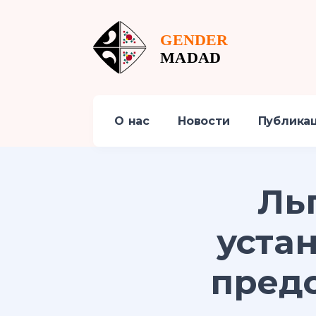
О нас
Новости
Публика
Ль
уста
пред