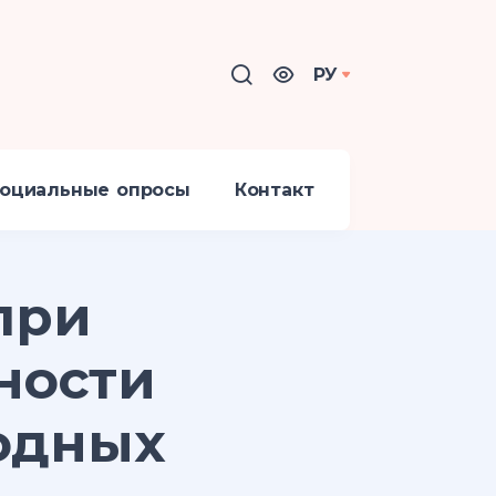
РУ
оциальные опросы
Контакт
при
ности
одных