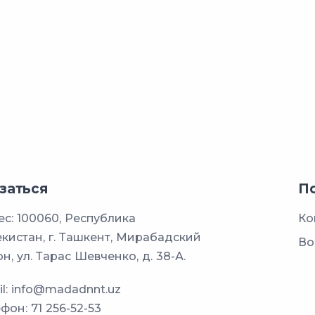
заться
П
с: 100060, Республика
Ко
кистан, г. Ташкент, Мирабадский
Во
н, ул. Тарас Шевченко, д. 38-А.
l:
info@madadnnt.uz
ефон:
71 256-52-53