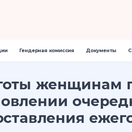
ции
Гендерная комиссия
Документы
С
готы женщинам 
новлении очеред
оставления ежег