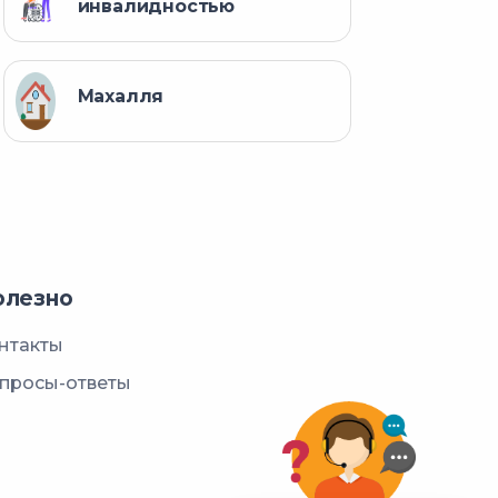
инвалидностью
Махалля
олезно
нтакты
просы-ответы